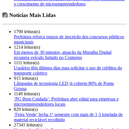
o crescimento de microempreendedores
Notícias Mais Lidas
1790 leitura(s)
Prefeitura reforça prazos de inscrição dos concursos públicos
municipais
1214 leitura(s)
Em menos de 30 minutos, atuação da Muralha Digital
recupera veículo furtado no Contorno
1111 leitura(s)
Usuários têm últimos dias para solicitar o uso de créditos do
transporte coletivo
915 leitura(s)
Lâmpadas de tecnologia LED já cobrem 80% de Ponta
Grossa
1149 leitura(s)
‘PG Bem Cuidada’: Prefeitura abre edital para empresas e
microempreendedores locais
829 leitura(s)
‘Feira Verde’ fecha 1º semestre com mais de 1,3 tonelada de
material reciclável recolhido
27341 leitura(s)