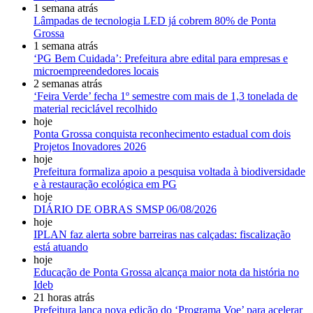
1 semana atrás
Lâmpadas de tecnologia LED já cobrem 80% de Ponta
Grossa
1 semana atrás
‘PG Bem Cuidada’: Prefeitura abre edital para empresas e
microempreendedores locais
2 semanas atrás
‘Feira Verde’ fecha 1º semestre com mais de 1,3 tonelada de
material reciclável recolhido
hoje
Ponta Grossa conquista reconhecimento estadual com dois
Projetos Inovadores 2026
hoje
Prefeitura formaliza apoio a pesquisa voltada à biodiversidade
e à restauração ecológica em PG
hoje
DIÁRIO DE OBRAS SMSP 06/08/2026
hoje
IPLAN faz alerta sobre barreiras nas calçadas: fiscalização
está atuando
hoje
Educação de Ponta Grossa alcança maior nota da história no
Ideb
21 horas atrás
Prefeitura lança nova edição do ‘Programa Voe’ para acelerar