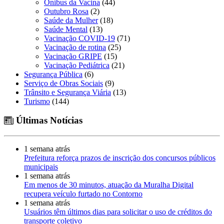
Ônibus da Vacina
(44)
Outubro Rosa
(2)
Saúde da Mulher
(18)
Saúde Mental
(13)
Vacinação COVID-19
(71)
Vacinação de rotina
(25)
Vacinação GRIPE
(15)
Vacinação Pediátrica
(21)
Segurança Pública
(6)
Serviço de Obras Sociais
(9)
Trânsito e Segurança Viária
(13)
Turismo
(144)
Últimas Notícias
1 semana atrás
Prefeitura reforça prazos de inscrição dos concursos públicos
municipais
1 semana atrás
Em menos de 30 minutos, atuação da Muralha Digital
recupera veículo furtado no Contorno
1 semana atrás
Usuários têm últimos dias para solicitar o uso de créditos do
transporte coletivo