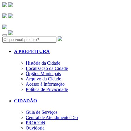
Search:
A PREFEITURA
História da Cidade
Localização da Cidade
Órgãos Municipais
Arquivo da Cidade
Acesso à Informação
Política de Privacidade
CIDADÃO
Guia de Serviços
Central de Atendimento 156
PROCON
Ouvidoria