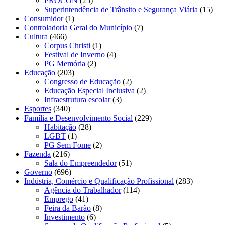
PROCON
(25)
Superintendência de Trânsito e Segurança Viária
(15)
Consumidor
(1)
Controladoria Geral do Município
(7)
Cultura
(466)
Corpus Christi
(1)
Festival de Inverno
(4)
PG Memória
(2)
Educação
(203)
Congresso de Educação
(2)
Educação Especial Inclusiva
(2)
Infraestrutura escolar
(3)
Esportes
(340)
Família e Desenvolvimento Social
(229)
Habitação
(28)
LGBT
(1)
PG Sem Fome
(2)
Fazenda
(216)
Sala do Empreendedor
(51)
Governo
(696)
Indústria, Comércio e Qualificação Profissional
(283)
Agência do Trabalhador
(114)
Emprego
(41)
Feira da Barão
(8)
Investimento
(6)