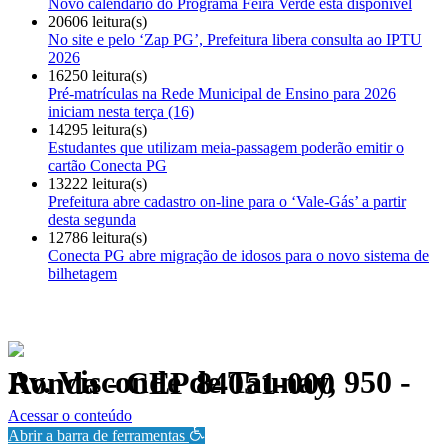
Novo calendário do Programa Feira Verde está disponível
20606 leitura(s)
No site e pelo ‘Zap PG’, Prefeitura libera consulta ao IPTU
2026
16250 leitura(s)
Pré-matrículas na Rede Municipal de Ensino para 2026
iniciam nesta terça (16)
14295 leitura(s)
Estudantes que utilizam meia-passagem poderão emitir o
cartão Conecta PG
13222 leitura(s)
Prefeitura abre cadastro on-line para o ‘Vale-Gás’ a partir
desta segunda
12786 leitura(s)
Conecta PG abre migração de idosos para o novo sistema de
bilhetagem
Av. Visconde de Taunay, 950 - Ronda - CEP 84051-000
Política de Privacidade.
Acessar o conteúdo
Abrir a barra de ferramentas