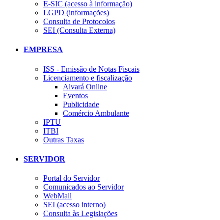
E-SIC (acesso à informação)
LGPD (informações)
Consulta de Protocolos
SEI (Consulta Externa)
EMPRESA
ISS - Emissão de Notas Fiscais
Licenciamento e fiscalização
Alvará Online
Eventos
Publicidade
Comércio Ambulante
IPTU
ITBI
Outras Taxas
SERVIDOR
Portal do Servidor
Comunicados ao Servidor
WebMail
SEI (acesso interno)
Consulta às Legislações