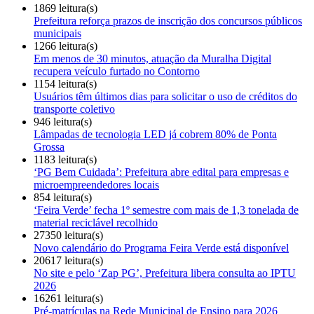
1869 leitura(s)
Prefeitura reforça prazos de inscrição dos concursos públicos
municipais
1266 leitura(s)
Em menos de 30 minutos, atuação da Muralha Digital
recupera veículo furtado no Contorno
1154 leitura(s)
Usuários têm últimos dias para solicitar o uso de créditos do
transporte coletivo
946 leitura(s)
Lâmpadas de tecnologia LED já cobrem 80% de Ponta
Grossa
1183 leitura(s)
‘PG Bem Cuidada’: Prefeitura abre edital para empresas e
microempreendedores locais
854 leitura(s)
‘Feira Verde’ fecha 1º semestre com mais de 1,3 tonelada de
material reciclável recolhido
27350 leitura(s)
Novo calendário do Programa Feira Verde está disponível
20617 leitura(s)
No site e pelo ‘Zap PG’, Prefeitura libera consulta ao IPTU
2026
16261 leitura(s)
Pré-matrículas na Rede Municipal de Ensino para 2026