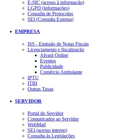
E-SIC (acesso à informação)
LGPD (informações)
Consulta de Protocolos
SEI (Consulta Externa)
EMPRESA
ISS - Emissão de Notas Fiscais
Licenciamento e fiscalização
Alvará Online
Eventos
Publicidade
Comércio Ambulante
IPTU
ITBI
Outras Taxas
SERVIDOR
Portal do Servidor
Comunicados ao Servidor
WebMail
SEI (acesso interno)
Consulta às Legislações