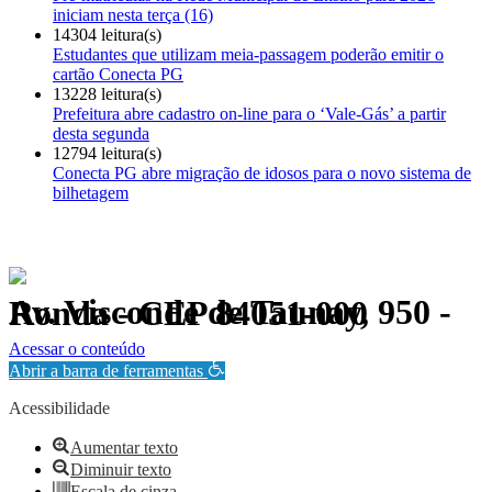
iniciam nesta terça (16)
14304 leitura(s)
Estudantes que utilizam meia-passagem poderão emitir o
cartão Conecta PG
13228 leitura(s)
Prefeitura abre cadastro on-line para o ‘Vale-Gás’ a partir
desta segunda
12794 leitura(s)
Conecta PG abre migração de idosos para o novo sistema de
bilhetagem
Av. Visconde de Taunay, 950 - Ronda - CEP 84051-000
Política de Privacidade.
Acessar o conteúdo
Abrir a barra de ferramentas
Acessibilidade
Aumentar texto
Diminuir texto
Escala de cinza