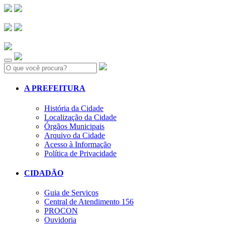
Search:
A PREFEITURA
História da Cidade
Localização da Cidade
Órgãos Municipais
Arquivo da Cidade
Acesso à Informação
Política de Privacidade
CIDADÃO
Guia de Serviços
Central de Atendimento 156
PROCON
Ouvidoria