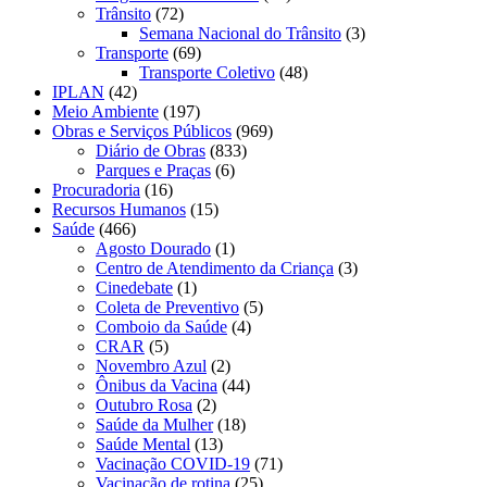
Trânsito
(72)
Semana Nacional do Trânsito
(3)
Transporte
(69)
Transporte Coletivo
(48)
IPLAN
(42)
Meio Ambiente
(197)
Obras e Serviços Públicos
(969)
Diário de Obras
(833)
Parques e Praças
(6)
Procuradoria
(16)
Recursos Humanos
(15)
Saúde
(466)
Agosto Dourado
(1)
Centro de Atendimento da Criança
(3)
Cinedebate
(1)
Coleta de Preventivo
(5)
Comboio da Saúde
(4)
CRAR
(5)
Novembro Azul
(2)
Ônibus da Vacina
(44)
Outubro Rosa
(2)
Saúde da Mulher
(18)
Saúde Mental
(13)
Vacinação COVID-19
(71)
Vacinação de rotina
(25)