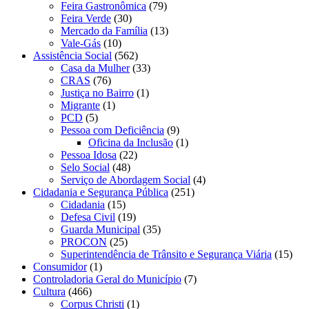
Feira Gastronômica
(79)
Feira Verde
(30)
Mercado da Família
(13)
Vale-Gás
(10)
Assistência Social
(562)
Casa da Mulher
(33)
CRAS
(76)
Justiça no Bairro
(1)
Migrante
(1)
PCD
(5)
Pessoa com Deficiência
(9)
Oficina da Inclusão
(1)
Pessoa Idosa
(22)
Selo Social
(48)
Serviço de Abordagem Social
(4)
Cidadania e Segurança Pública
(251)
Cidadania
(15)
Defesa Civil
(19)
Guarda Municipal
(35)
PROCON
(25)
Superintendência de Trânsito e Segurança Viária
(15)
Consumidor
(1)
Controladoria Geral do Município
(7)
Cultura
(466)
Corpus Christi
(1)