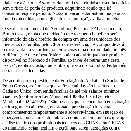
higiene e até carne. Assim, cada família vai administrar seu benefício
sem o risco de perda de produtos, adquirindo aquilo que irá
consumir naquele período. Nossa intenção é dar autonomia para as
famílias atendidas, com agilidade e segurança”, avalia a prefeita.
O secretário municipal de Agricultura, Pecuária e Abastecimento,
Bruno Costa, relata que o cidadão que receber o benefício será
informado do dia e horário da compra em uma das unidades dos
mercados da família, pelo CRAS de referência. “A compra deverá
ser realizada no valor integral em apenas uma oportunidade no mês.
A diferença é que o beneficiário poderá adquirir qualquer produto
disponível no Mercado da Família, ao invés de retirar uma cesta
básica”, explica Costa, que lembra que são disponibilizadas também
cestas básicas fechadas.
De acordo com a presidente da Fundação de Assistência Social de
Ponta Grossa, as famílias que serão atendidas são inscritas no
Cadastro Único, com renda familiar de até três salários mínimos
vigentes (conforme a Lei Municipal 13008/2017 e Decreto
Municipal 20254/2022). “São pessoas que se encontram em situação
de insegurança alimentar, ocasionada por situação inesperada
comprometendo temporariamente a sobrevivência, em situação de
emergência ou calamidade pública, como também famílias, que após
análise técnica dos profissionais técnicos dos CRAS e ou CREAS
do município, sejam tenham o perfil para serem atendidas com o