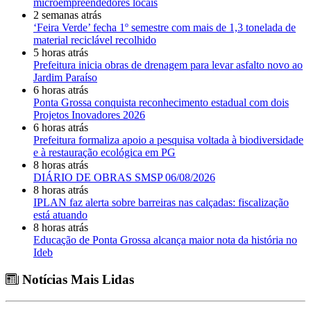
microempreendedores locais
2 semanas atrás
‘Feira Verde’ fecha 1º semestre com mais de 1,3 tonelada de
material reciclável recolhido
5 horas atrás
Prefeitura inicia obras de drenagem para levar asfalto novo ao
Jardim Paraíso
6 horas atrás
Ponta Grossa conquista reconhecimento estadual com dois
Projetos Inovadores 2026
6 horas atrás
Prefeitura formaliza apoio a pesquisa voltada à biodiversidade
e à restauração ecológica em PG
8 horas atrás
DIÁRIO DE OBRAS SMSP 06/08/2026
8 horas atrás
IPLAN faz alerta sobre barreiras nas calçadas: fiscalização
está atuando
8 horas atrás
Educação de Ponta Grossa alcança maior nota da história no
Ideb
Notícias Mais Lidas