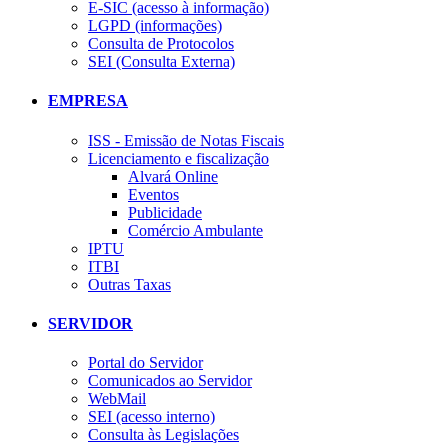
E-SIC (acesso à informação)
LGPD (informações)
Consulta de Protocolos
SEI (Consulta Externa)
EMPRESA
ISS - Emissão de Notas Fiscais
Licenciamento e fiscalização
Alvará Online
Eventos
Publicidade
Comércio Ambulante
IPTU
ITBI
Outras Taxas
SERVIDOR
Portal do Servidor
Comunicados ao Servidor
WebMail
SEI (acesso interno)
Consulta às Legislações