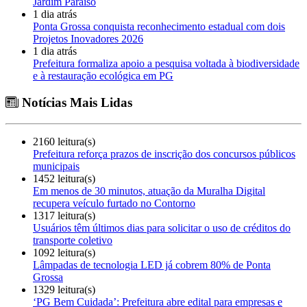
Jardim Paraíso
1 dia atrás
Ponta Grossa conquista reconhecimento estadual com dois
Projetos Inovadores 2026
1 dia atrás
Prefeitura formaliza apoio a pesquisa voltada à biodiversidade
e à restauração ecológica em PG
Notícias Mais Lidas
2160 leitura(s)
Prefeitura reforça prazos de inscrição dos concursos públicos
municipais
1452 leitura(s)
Em menos de 30 minutos, atuação da Muralha Digital
recupera veículo furtado no Contorno
1317 leitura(s)
Usuários têm últimos dias para solicitar o uso de créditos do
transporte coletivo
1092 leitura(s)
Lâmpadas de tecnologia LED já cobrem 80% de Ponta
Grossa
1329 leitura(s)
‘PG Bem Cuidada’: Prefeitura abre edital para empresas e