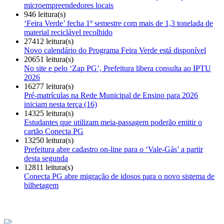
microempreendedores locais
946 leitura(s)
‘Feira Verde’ fecha 1º semestre com mais de 1,3 tonelada de
material reciclável recolhido
27412 leitura(s)
Novo calendário do Programa Feira Verde está disponível
20651 leitura(s)
No site e pelo ‘Zap PG’, Prefeitura libera consulta ao IPTU
2026
16277 leitura(s)
Pré-matrículas na Rede Municipal de Ensino para 2026
iniciam nesta terça (16)
14325 leitura(s)
Estudantes que utilizam meia-passagem poderão emitir o
cartão Conecta PG
13250 leitura(s)
Prefeitura abre cadastro on-line para o ‘Vale-Gás’ a partir
desta segunda
12811 leitura(s)
Conecta PG abre migração de idosos para o novo sistema de
bilhetagem