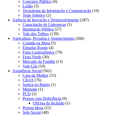
Concurso Público
(6)
Leilão
(3)
Tecnologia da Informação e Comunicação
(19)
Teste Seletivo
(2)
Agência de Inovação e Desenvolvimento
(287)
Capacitação de Lideranças
(5)
Iluminação Pública
(27)
Vale dos Trilhos
(139)
Agricultura, Pecuária e Abastecimento
(266)
Comida na Mesa
(5)
Estradas Rurais
(4)
Feira Gastronômica
(79)
Feira Verde
(30)
Mercado da Família
(13)
Vale-Gás
(10)
Assistência Social
(562)
Casa da Mulher
(33)
CRAS
(76)
Justiça no Bairro
(1)
Migrante
(1)
PCD
(5)
Pessoa com Deficiência
(9)
Oficina da Inclusão
(1)
Pessoa Idosa
(22)
Selo Social
(48)