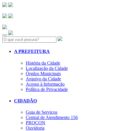
Search:
A PREFEITURA
História da Cidade
Localização da Cidade
Órgãos Municipais
Arquivo da Cidade
Acesso à Informação
Política de Privacidade
CIDADÃO
Guia de Serviços
Central de Atendimento 156
PROCON
Ouvidoria