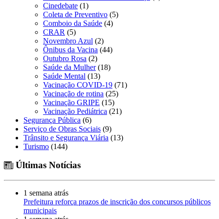
Cinedebate
(1)
Coleta de Preventivo
(5)
Comboio da Saúde
(4)
CRAR
(5)
Novembro Azul
(2)
Ônibus da Vacina
(44)
Outubro Rosa
(2)
Saúde da Mulher
(18)
Saúde Mental
(13)
Vacinação COVID-19
(71)
Vacinação de rotina
(25)
Vacinação GRIPE
(15)
Vacinação Pediátrica
(21)
Segurança Pública
(6)
Serviço de Obras Sociais
(9)
Trânsito e Segurança Viária
(13)
Turismo
(144)
Últimas Notícias
1 semana atrás
Prefeitura reforça prazos de inscrição dos concursos públicos
municipais