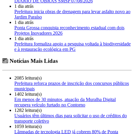
DIÁRIO DE OBRAS SMSP 07/08/2026
1 dia atrás
Prefeitura inicia obras de drenagem para levar asfalto novo ao
Jardim Paraíso
1 dia atrás
Ponta Grossa conquista reconhecimento estadual com dois
Projetos Inovadores 2026
1 dia atrás
Prefeitura formaliza apoio a pesquisa voltada à biodiversidade
e à restauração ecológica em PG
Notícias Mais Lidas
2085 leitura(s)
Prefeitura reforça prazos de inscrição dos concursos públicos
municipais
1402 leitura(s)
Em menos de 30 minutos, atuação da Muralha Digital
recupera veículo furtado no Contorno
1282 leitura(s)
Usuários têm últimos dias para solicitar o uso de créditos do
transporte coletivo
1059 leitura(s)
Lâmpadas de tecnologia LED já cobrem 80% de Ponta