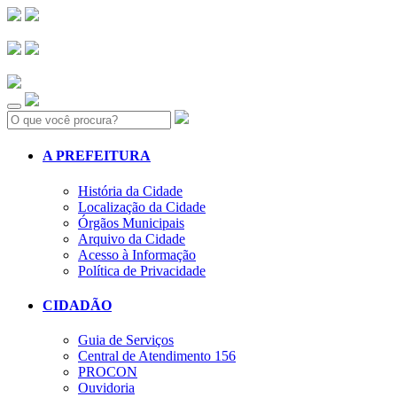
Search:
A PREFEITURA
História da Cidade
Localização da Cidade
Órgãos Municipais
Arquivo da Cidade
Acesso à Informação
Política de Privacidade
CIDADÃO
Guia de Serviços
Central de Atendimento 156
PROCON
Ouvidoria