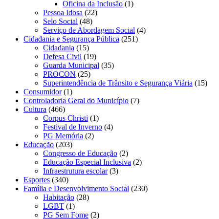
Oficina da Inclusão
(1)
Pessoa Idosa
(22)
Selo Social
(48)
Serviço de Abordagem Social
(4)
Cidadania e Segurança Pública
(251)
Cidadania
(15)
Defesa Civil
(19)
Guarda Municipal
(35)
PROCON
(25)
Superintendência de Trânsito e Segurança Viária
(15)
Consumidor
(1)
Controladoria Geral do Município
(7)
Cultura
(466)
Corpus Christi
(1)
Festival de Inverno
(4)
PG Memória
(2)
Educação
(203)
Congresso de Educação
(2)
Educação Especial Inclusiva
(2)
Infraestrutura escolar
(3)
Esportes
(340)
Família e Desenvolvimento Social
(230)
Habitação
(28)
LGBT
(1)
PG Sem Fome
(2)