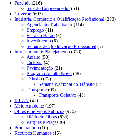
Fazenda
(216)
Sala do Empreendedor
(51)
Governo
(697)
Indústria, Comércio e Qualificação Profissional
(283)
Agência do Trabalhador
(114)
Emprego
(41)
Feira da Barão
(8)
Investimento
(6)
Semana de Qualificação Profissional
(5)
Infraestrutura e Planejamento
(378)
Asfalto
(58)
Ciclovia
(4)
Pavimentação
(21)
Programa Asfalto Novo
(48)
Trânsito
(72)
Semana Nacional do Trânsito
(3)
Transporte
(69)
Transporte Coletivo
(48)
IPLAN
(42)
Meio Ambiente
(197)
Obras e Serviços Públicos
(970)
Diário de Obras
(834)
Parques e Praças
(6)
Procuradoria
(16)
Recursos Humanos
(15)