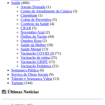
Saúde
(466)
Agosto Dourado
(1)
Centro de Atendimento da Criança
(3)
Cinedebate
(1)
Coleta de Preventivo
(5)
Comboio da Saúde
(4)
CRAR
(5)
Novembro Azul
(2)
Ônibus da Vacina
(44)
Outubro Rosa
(2)
Saúde da Mulher
(18)
Saúde Mental
(13)
Vacinação COVID-19
(71)
Vacinação de rotina
(25)
Vacinação GRIPE
(15)
Vacinação Pediátrica
(21)
Segurança Pública
(6)
Serviço de Obras Sociais
(9)
Trânsito e Segurança Viária
(13)
Turismo
(144)
Últimas Notícias