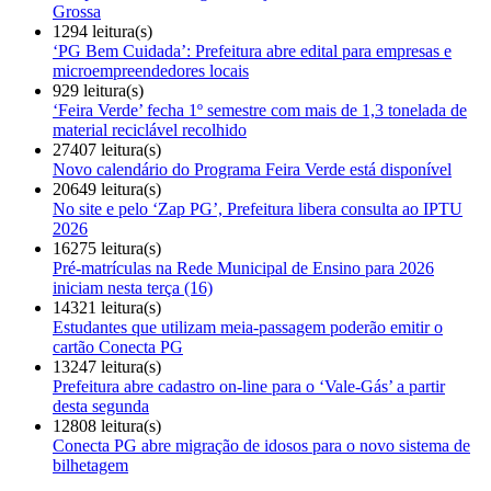
Grossa
1294 leitura(s)
‘PG Bem Cuidada’: Prefeitura abre edital para empresas e
microempreendedores locais
929 leitura(s)
‘Feira Verde’ fecha 1º semestre com mais de 1,3 tonelada de
material reciclável recolhido
27407 leitura(s)
Novo calendário do Programa Feira Verde está disponível
20649 leitura(s)
No site e pelo ‘Zap PG’, Prefeitura libera consulta ao IPTU
2026
16275 leitura(s)
Pré-matrículas na Rede Municipal de Ensino para 2026
iniciam nesta terça (16)
14321 leitura(s)
Estudantes que utilizam meia-passagem poderão emitir o
cartão Conecta PG
13247 leitura(s)
Prefeitura abre cadastro on-line para o ‘Vale-Gás’ a partir
desta segunda
12808 leitura(s)
Conecta PG abre migração de idosos para o novo sistema de
bilhetagem