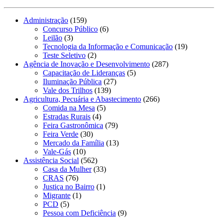
Administração
(159)
Concurso Público
(6)
Leilão
(3)
Tecnologia da Informação e Comunicação
(19)
Teste Seletivo
(2)
Agência de Inovação e Desenvolvimento
(287)
Capacitação de Lideranças
(5)
Iluminação Pública
(27)
Vale dos Trilhos
(139)
Agricultura, Pecuária e Abastecimento
(266)
Comida na Mesa
(5)
Estradas Rurais
(4)
Feira Gastronômica
(79)
Feira Verde
(30)
Mercado da Família
(13)
Vale-Gás
(10)
Assistência Social
(562)
Casa da Mulher
(33)
CRAS
(76)
Justiça no Bairro
(1)
Migrante
(1)
PCD
(5)
Pessoa com Deficiência
(9)