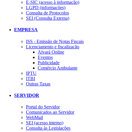
E-SIC (acesso à informação)
LGPD (informações)
Consulta de Protocolos
SEI (Consulta Externa)
EMPRESA
ISS - Emissão de Notas Fiscais
Licenciamento e fiscalização
Alvará Online
Eventos
Publicidade
Comércio Ambulante
IPTU
ITBI
Outras Taxas
SERVIDOR
Portal do Servidor
Comunicados ao Servidor
WebMail
SEI (acesso interno)
Consulta às Legislações