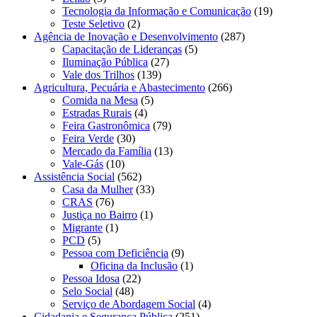
Tecnologia da Informação e Comunicação
(19)
Teste Seletivo
(2)
Agência de Inovação e Desenvolvimento
(287)
Capacitação de Lideranças
(5)
Iluminação Pública
(27)
Vale dos Trilhos
(139)
Agricultura, Pecuária e Abastecimento
(266)
Comida na Mesa
(5)
Estradas Rurais
(4)
Feira Gastronômica
(79)
Feira Verde
(30)
Mercado da Família
(13)
Vale-Gás
(10)
Assistência Social
(562)
Casa da Mulher
(33)
CRAS
(76)
Justiça no Bairro
(1)
Migrante
(1)
PCD
(5)
Pessoa com Deficiência
(9)
Oficina da Inclusão
(1)
Pessoa Idosa
(22)
Selo Social
(48)
Serviço de Abordagem Social
(4)
Cidadania e Segurança Pública
(251)