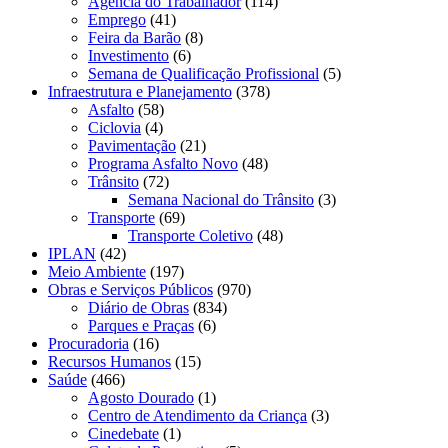
Agência do Trabalhador
(114)
Emprego
(41)
Feira da Barão
(8)
Investimento
(6)
Semana de Qualificação Profissional
(5)
Infraestrutura e Planejamento
(378)
Asfalto
(58)
Ciclovia
(4)
Pavimentação
(21)
Programa Asfalto Novo
(48)
Trânsito
(72)
Semana Nacional do Trânsito
(3)
Transporte
(69)
Transporte Coletivo
(48)
IPLAN
(42)
Meio Ambiente
(197)
Obras e Serviços Públicos
(970)
Diário de Obras
(834)
Parques e Praças
(6)
Procuradoria
(16)
Recursos Humanos
(15)
Saúde
(466)
Agosto Dourado
(1)
Centro de Atendimento da Criança
(3)
Cinedebate
(1)