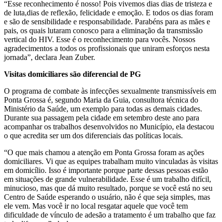
“Esse reconhecimento é nosso! Pois vivemos dias dias de tristeza e
de luta,dias de reflexão, felicidade e emoção. E todos os dias foram
e são de sensibilidade e responsabilidade. Parabéns para as mães e
pais, os quais lutaram conosco para a eliminação da transmissão
vertical do HIV. Esse é o reconhecimento para vocês. Nossos
agradecimentos a todos os profissionais que uniram esforços nesta
jornada”, declara Jean Zuber.
Visitas domiciliares são diferencial de PG
O programa de combate às infecções sexualmente transmissíveis em
Ponta Grossa é, segundo Maria da Guia, consultora técnica do
Ministério da Saúde, um exemplo para todas as demais cidades.
Durante sua passagem pela cidade em setembro deste ano para
acompanhar os trabalhos desenvolvidos no Município, ela destacou
o que acredita ser um dos diferenciais das políticas locais.
“O que mais chamou a atenção em Ponta Grossa foram as ações
domiciliares. Vi que as equipes trabalham muito vinculadas às visitas
em domicílio. Isso é importante porque parte dessas pessoas estão
em situações de grande vulnerabilidade. Esse é um trabalho difícil,
minucioso, mas que dá muito resultado, porque se você está no seu
Centro de Saúde esperando o usuário, não é que seja simples, mas
ele vem. Mas você ir no local resgatar aquele que você tem
dificuldade de vínculo de adesão a tratamento é um trabalho que faz