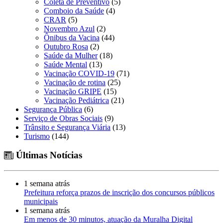
Coleta de Preventivo
(5)
Comboio da Saúde
(4)
CRAR
(5)
Novembro Azul
(2)
Ônibus da Vacina
(44)
Outubro Rosa
(2)
Saúde da Mulher
(18)
Saúde Mental
(13)
Vacinação COVID-19
(71)
Vacinação de rotina
(25)
Vacinação GRIPE
(15)
Vacinação Pediátrica
(21)
Segurança Pública
(6)
Serviço de Obras Sociais
(9)
Trânsito e Segurança Viária
(13)
Turismo
(144)
Últimas Notícias
1 semana atrás
Prefeitura reforça prazos de inscrição dos concursos públicos
municipais
1 semana atrás
Em menos de 30 minutos, atuação da Muralha Digital