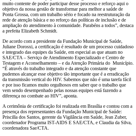
muito contente de poder participar desse processo e reforço aqui o
objetivo da nossa gestão de transformar para melhor a saúde de
Ponta Grossa, com um trabalho sério e focado na reestruturação da
rede de atenção básica e no reforço das políticas de inclusão e de
ampliação do atendimento à comunidade. Parabéns a todos”, destaca
a prefeita Elizabeth Schmidt.
De acordo com a presidente da Fundação Municipal de Saúde,
Juliane Dorosxi, a certificação é resultado de um processo cuidadoso
e integrado das equipes da Saúde, em especial as que atuam no
SAE/CTA – Serviço de Atendimento Especializado e Centro de
Testagem e Aconselhamento – e da Atenção Primária do Município.
“É através do trabalho integrado e da atenção constante que
pudemos alcançar esse objetivo tão importante que é a erradicação
da transmissão vertical do HIV. Sabemos que não é uma tarefa fácil
e por isso ficamos muito orgulhosos em saber que o trabalho que
vem sendo desempenhado pelas nossas equipes está fazendo a
diferença no combate ao HIV”, aponta.
A cerimônia de certificação foi realizada em Brasília e contou com a
presença dos representantes da Fundação Municipal de Saúde:
Priscilla dos Santos, gerente da Vigilância em Saúde, Jean Zuber,
coordenador Programa IST-AIDS E SAE/CTA, e Claudia da Silva,
coordenadora Sae/CTA.