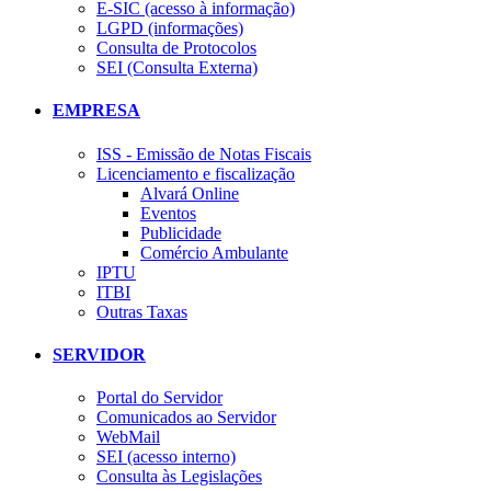
E-SIC (acesso à informação)
LGPD (informações)
Consulta de Protocolos
SEI (Consulta Externa)
EMPRESA
ISS - Emissão de Notas Fiscais
Licenciamento e fiscalização
Alvará Online
Eventos
Publicidade
Comércio Ambulante
IPTU
ITBI
Outras Taxas
SERVIDOR
Portal do Servidor
Comunicados ao Servidor
WebMail
SEI (acesso interno)
Consulta às Legislações