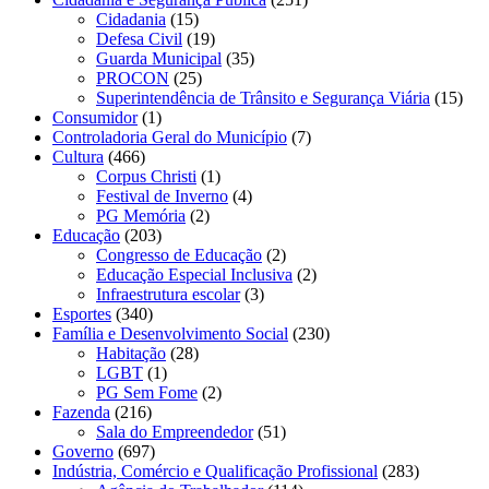
Cidadania
(15)
Defesa Civil
(19)
Guarda Municipal
(35)
PROCON
(25)
Superintendência de Trânsito e Segurança Viária
(15)
Consumidor
(1)
Controladoria Geral do Município
(7)
Cultura
(466)
Corpus Christi
(1)
Festival de Inverno
(4)
PG Memória
(2)
Educação
(203)
Congresso de Educação
(2)
Educação Especial Inclusiva
(2)
Infraestrutura escolar
(3)
Esportes
(340)
Família e Desenvolvimento Social
(230)
Habitação
(28)
LGBT
(1)
PG Sem Fome
(2)
Fazenda
(216)
Sala do Empreendedor
(51)
Governo
(697)
Indústria, Comércio e Qualificação Profissional
(283)