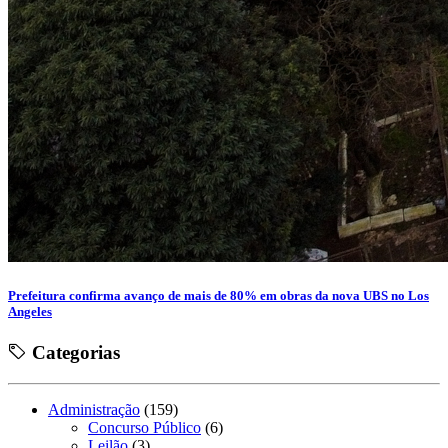
Prefeitura confirma avanço de mais de 80% em obras da nova UBS no Los
Angeles
Categorias
Administração
(159)
Concurso Público
(6)
Leilão
(3)