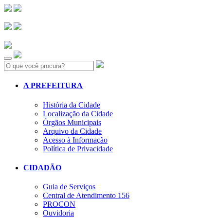
Search:
A PREFEITURA
História da Cidade
Localização da Cidade
Órgãos Municipais
Arquivo da Cidade
Acesso à Informação
Política de Privacidade
CIDADÃO
Guia de Serviços
Central de Atendimento 156
PROCON
Ouvidoria