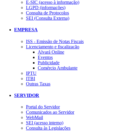
E-SIC (acesso à informação)
LGPD (informações)
Consulta de Protocolos
SEI (Consulta Externa)
EMPRESA
ISS - Emissão de Notas Fiscais
Licenciamento e fiscalização
Alvará Online
Eventos
Publicidade
Comércio Ambulante
IPTU
ITBI
Outras Taxas
SERVIDOR
Portal do Servidor
Comunicados ao Servidor
WebMail
SEI (acesso interno)
Consulta às Legislações