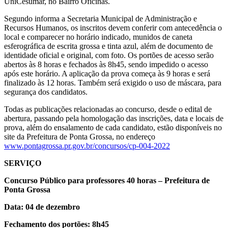
UniCesumar, no Bairro Oficinas.
Segundo informa a Secretaria Municipal de Administração e
Recursos Humanos, os inscritos devem conferir com antecedência o
local e comparecer no horário indicado, munidos de caneta
esferográfica de escrita grossa e tinta azul, além de documento de
identidade oficial e original, com foto. Os portões de acesso serão
abertos às 8 horas e fechados às 8h45, sendo impedido o acesso
após este horário. A aplicação da prova começa às 9 horas e será
finalizado às 12 horas. Também será exigido o uso de máscara, para
segurança dos candidatos.
Todas as publicações relacionadas ao concurso, desde o edital de
abertura, passando pela homologação das inscrições, data e locais de
prova, além do ensalamento de cada candidato, estão disponíveis no
site da Prefeitura de Ponta Grossa, no endereço
www.pontagrossa.pr.gov.br/concursos/cp-004-2022
SERVIÇO
Concurso Público para professores
4
0 horas – Prefeitura de
Ponta Grossa
Data: 0
4
de
dezembro
Fechamento dos portões: 8h45