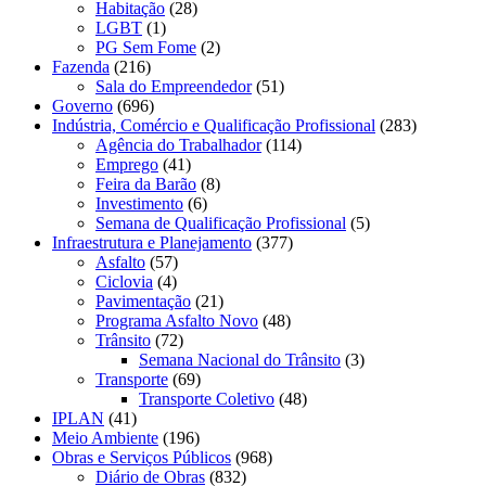
Habitação
(28)
LGBT
(1)
PG Sem Fome
(2)
Fazenda
(216)
Sala do Empreendedor
(51)
Governo
(696)
Indústria, Comércio e Qualificação Profissional
(283)
Agência do Trabalhador
(114)
Emprego
(41)
Feira da Barão
(8)
Investimento
(6)
Semana de Qualificação Profissional
(5)
Infraestrutura e Planejamento
(377)
Asfalto
(57)
Ciclovia
(4)
Pavimentação
(21)
Programa Asfalto Novo
(48)
Trânsito
(72)
Semana Nacional do Trânsito
(3)
Transporte
(69)
Transporte Coletivo
(48)
IPLAN
(41)
Meio Ambiente
(196)
Obras e Serviços Públicos
(968)
Diário de Obras
(832)