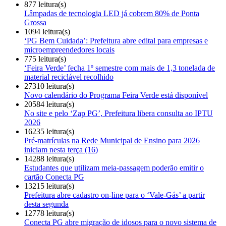
877 leitura(s)
Lâmpadas de tecnologia LED já cobrem 80% de Ponta
Grossa
1094 leitura(s)
‘PG Bem Cuidada’: Prefeitura abre edital para empresas e
microempreendedores locais
775 leitura(s)
‘Feira Verde’ fecha 1º semestre com mais de 1,3 tonelada de
material reciclável recolhido
27310 leitura(s)
Novo calendário do Programa Feira Verde está disponível
20584 leitura(s)
No site e pelo ‘Zap PG’, Prefeitura libera consulta ao IPTU
2026
16235 leitura(s)
Pré-matrículas na Rede Municipal de Ensino para 2026
iniciam nesta terça (16)
14288 leitura(s)
Estudantes que utilizam meia-passagem poderão emitir o
cartão Conecta PG
13215 leitura(s)
Prefeitura abre cadastro on-line para o ‘Vale-Gás’ a partir
desta segunda
12778 leitura(s)
Conecta PG abre migração de idosos para o novo sistema de