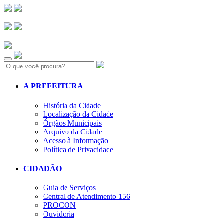
Search:
A PREFEITURA
História da Cidade
Localização da Cidade
Órgãos Municipais
Arquivo da Cidade
Acesso à Informação
Política de Privacidade
CIDADÃO
Guia de Serviços
Central de Atendimento 156
PROCON
Ouvidoria