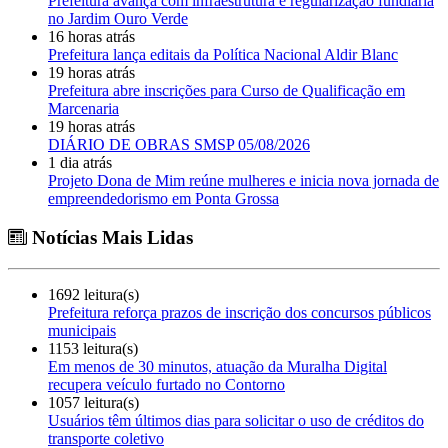
Prefeitura avança com infraestrutura e regularização fundiária
no Jardim Ouro Verde
16 horas atrás
Prefeitura lança editais da Política Nacional Aldir Blanc
19 horas atrás
Prefeitura abre inscrições para Curso de Qualificação em
Marcenaria
19 horas atrás
DIÁRIO DE OBRAS SMSP 05/08/2026
1 dia atrás
Projeto Dona de Mim reúne mulheres e inicia nova jornada de
empreendedorismo em Ponta Grossa
Notícias Mais Lidas
1692 leitura(s)
Prefeitura reforça prazos de inscrição dos concursos públicos
municipais
1153 leitura(s)
Em menos de 30 minutos, atuação da Muralha Digital
recupera veículo furtado no Contorno
1057 leitura(s)
Usuários têm últimos dias para solicitar o uso de créditos do
transporte coletivo