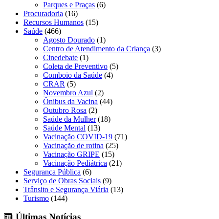
Parques e Praças
(6)
Procuradoria
(16)
Recursos Humanos
(15)
Saúde
(466)
Agosto Dourado
(1)
Centro de Atendimento da Criança
(3)
Cinedebate
(1)
Coleta de Preventivo
(5)
Comboio da Saúde
(4)
CRAR
(5)
Novembro Azul
(2)
Ônibus da Vacina
(44)
Outubro Rosa
(2)
Saúde da Mulher
(18)
Saúde Mental
(13)
Vacinação COVID-19
(71)
Vacinação de rotina
(25)
Vacinação GRIPE
(15)
Vacinação Pediátrica
(21)
Segurança Pública
(6)
Serviço de Obras Sociais
(9)
Trânsito e Segurança Viária
(13)
Turismo
(144)
Últimas Notícias