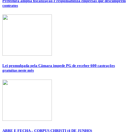
Prefeitura amplia fiscalização e responsabiliza empresas que descumprem
contratos
Lei promulgada pela Câmara impede PG de receber 600 castrações
gratuitas neste mês
ABRE E FECHA – CORPUS CHRISTI (4 DE JUNHO)