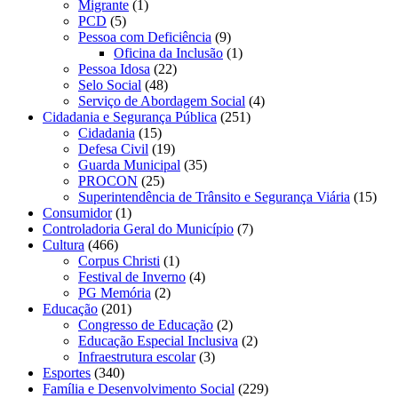
Migrante
(1)
PCD
(5)
Pessoa com Deficiência
(9)
Oficina da Inclusão
(1)
Pessoa Idosa
(22)
Selo Social
(48)
Serviço de Abordagem Social
(4)
Cidadania e Segurança Pública
(251)
Cidadania
(15)
Defesa Civil
(19)
Guarda Municipal
(35)
PROCON
(25)
Superintendência de Trânsito e Segurança Viária
(15)
Consumidor
(1)
Controladoria Geral do Município
(7)
Cultura
(466)
Corpus Christi
(1)
Festival de Inverno
(4)
PG Memória
(2)
Educação
(201)
Congresso de Educação
(2)
Educação Especial Inclusiva
(2)
Infraestrutura escolar
(3)
Esportes
(340)
Família e Desenvolvimento Social
(229)