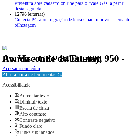
Prefeitura abre cadastro on-line para o ‘Vale-Gás’ a partir
desta segunda
12796 leitura(s)
Conecta PG abre migração de idosos para o novo sistema de
bilhetagem
Av. Visconde de Taunay, 950 - Ronda - CEP 84051-000
Política de Privacidade.
Acessar o conteúdo
Abrir a barra de ferramentas
Acessibilidade
Aumentar texto
Diminuir texto
Escala de cinza
Alto contraste
Contraste negativo
Fundo claro
Links sublinhados