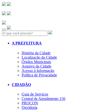
Search:
A PREFEITURA
História da Cidade
Localização da Cidade
Órgãos Municipais
Arquivo da Cidade
Acesso à Informação
Política de Privacidade
CIDADÃO
Guia de Serviços
Central de Atendimento 156
PROCON
Ouvidoria