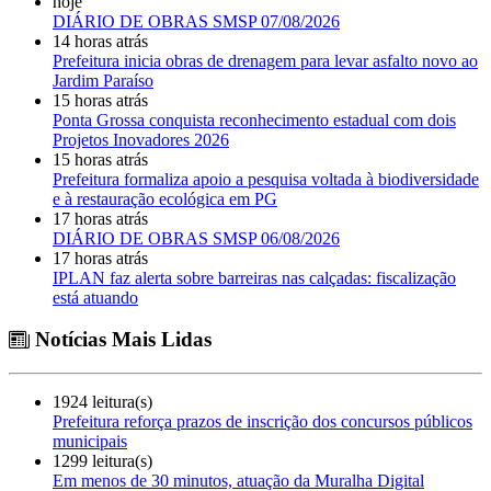
hoje
DIÁRIO DE OBRAS SMSP 07/08/2026
14 horas atrás
Prefeitura inicia obras de drenagem para levar asfalto novo ao
Jardim Paraíso
15 horas atrás
Ponta Grossa conquista reconhecimento estadual com dois
Projetos Inovadores 2026
15 horas atrás
Prefeitura formaliza apoio a pesquisa voltada à biodiversidade
e à restauração ecológica em PG
17 horas atrás
DIÁRIO DE OBRAS SMSP 06/08/2026
17 horas atrás
IPLAN faz alerta sobre barreiras nas calçadas: fiscalização
está atuando
Notícias Mais Lidas
1924 leitura(s)
Prefeitura reforça prazos de inscrição dos concursos públicos
municipais
1299 leitura(s)
Em menos de 30 minutos, atuação da Muralha Digital