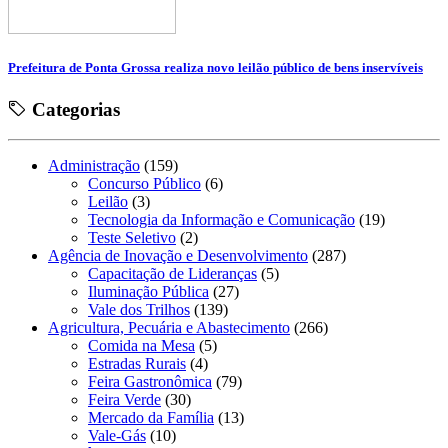
Prefeitura de Ponta Grossa realiza novo leilão público de bens inservíveis
Categorias
Administração
(159)
Concurso Público
(6)
Leilão
(3)
Tecnologia da Informação e Comunicação
(19)
Teste Seletivo
(2)
Agência de Inovação e Desenvolvimento
(287)
Capacitação de Lideranças
(5)
Iluminação Pública
(27)
Vale dos Trilhos
(139)
Agricultura, Pecuária e Abastecimento
(266)
Comida na Mesa
(5)
Estradas Rurais
(4)
Feira Gastronômica
(79)
Feira Verde
(30)
Mercado da Família
(13)
Vale-Gás
(10)