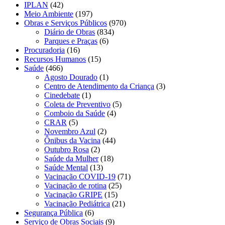
IPLAN
(42)
Meio Ambiente
(197)
Obras e Serviços Públicos
(970)
Diário de Obras
(834)
Parques e Praças
(6)
Procuradoria
(16)
Recursos Humanos
(15)
Saúde
(466)
Agosto Dourado
(1)
Centro de Atendimento da Criança
(3)
Cinedebate
(1)
Coleta de Preventivo
(5)
Comboio da Saúde
(4)
CRAR
(5)
Novembro Azul
(2)
Ônibus da Vacina
(44)
Outubro Rosa
(2)
Saúde da Mulher
(18)
Saúde Mental
(13)
Vacinação COVID-19
(71)
Vacinação de rotina
(25)
Vacinação GRIPE
(15)
Vacinação Pediátrica
(21)
Segurança Pública
(6)
Serviço de Obras Sociais
(9)