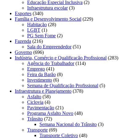
Educação Especial Inclusiva
(2)
Infraestrutura escolar
(3)
Esportes
(340)
Família e Desenvolvimento Social
(229)
Habitação
(28)
LGBT
(1)
PG Sem Fome
(2)
Fazenda
(216)
Sala do Empreendedor
(51)
Governo
(696)
Indústria, Comércio e Qualificação Profissional
(283)
Agência do Trabalhador
(114)
Emprego
(41)
Feira da Barão
(8)
Investimento
(6)
Semana de Qualificação Profissional
(5)
Infraestrutura e Planejamento
(378)
Asfalto
(58)
Ciclovia
(4)
Pavimentação
(21)
Programa Asfalto Novo
(48)
Trânsito
(72)
Semana Nacional do Trânsito
(3)
Transporte
(69)
Transporte Coletivo
(48)