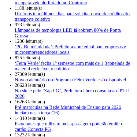
recupera veículo furtado no Contorno
1188 leitura(s)
Usuários têm últimos dias para solicitar o uso de créditos do
transporte coletivo
973 leitura(s)
Lâmpadas de tecnologia LED já cobrem 80% de Ponta
Grossa
1206 leitura(s)
‘PG Bem Cuidada’: Prefeitura abre edital para empresas e
microempreendedores locais
875 leitura(s)
‘Feira Verde’ fecha 1º semestre com mais de 1,3 tonelada de
material reciclável recolhido
27369 leitura(s)
Novo calendário do Programa Feira Verde está disponível
20628 leitura(s)
No site e pelo ‘Zap PG’, Prefeitura libera consulta ao IPTU
2026
16263 leitura(s)
Pré-matrículas na Rede Municipal de Ensino para 2026
iniciam nesta terça (16)
14310 leitura(s)
Estudantes que utilizam meia-passagem poderão emitir o
cartão Conecta PG
13232 leitura(s)