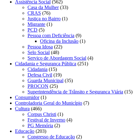
Assistência Social
(562)
Casa da Mulher
(33)
CRAS
(76)
Justiça no Bairro
(1)
Migrante
(1)
PCD
(5)
Pessoa com Deficiência
(9)
Oficina da Inclusão
(1)
Pessoa Idosa
(22)
Selo Social
(48)
Serviço de Abordagem Social
(4)
Cidadania e Segurança Pública
(251)
Cidadania
(15)
Defesa Civil
(19)
Guarda Municipal
(35)
PROCON
(25)
Superintendência de Trânsito e Segurança Viária
(15)
Consumidor
(1)
Controladoria Geral do Município
(7)
Cultura
(466)
Corpus Christi
(1)
Festival de Inverno
(4)
PG Memória
(2)
Educação
(203)
Congresso de Educação
(2)