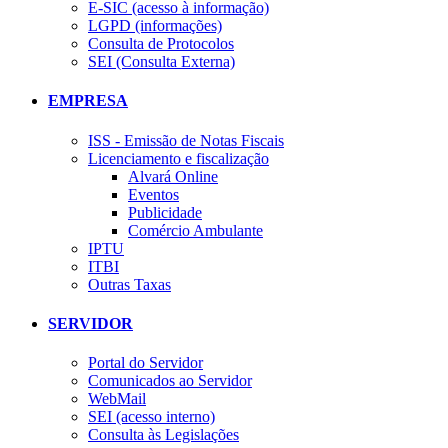
E-SIC (acesso à informação)
LGPD (informações)
Consulta de Protocolos
SEI (Consulta Externa)
EMPRESA
ISS - Emissão de Notas Fiscais
Licenciamento e fiscalização
Alvará Online
Eventos
Publicidade
Comércio Ambulante
IPTU
ITBI
Outras Taxas
SERVIDOR
Portal do Servidor
Comunicados ao Servidor
WebMail
SEI (acesso interno)
Consulta às Legislações