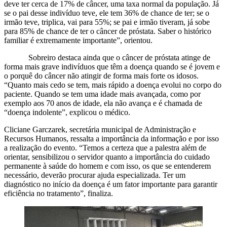
deve ter cerca de 17% de câncer, uma taxa normal da população. Já
se o pai desse indivíduo teve, ele tem 36% de chance de ter; se o
irmão teve, triplica, vai para 55%; se pai e irmão tiveram, já sobe
para 85% de chance de ter o câncer de próstata. Saber o histórico
familiar é extremamente importante”, orientou.
Sobreiro destaca ainda que o câncer de próstata atinge de
forma mais grave indivíduos que têm a doença quando se é jovem e
o porquê do câncer não atingir de forma mais forte os idosos.
“Quanto mais cedo se tem, mais rápido a doença evolui no corpo do
paciente. Quando se tem uma idade mais avançada, como por
exemplo aos 70 anos de idade, ela não avança e é chamada de
“doença indolente”, explicou o médico.
Cliciane Garczarek, secretária municipal de Administração e
Recursos Humanos, ressalta a importância da informação e por isso
a realização do evento. “Temos a certeza que a palestra além de
orientar, sensibilizou o servidor quanto a importância do cuidado
permanente à saúde do homem e com isso, os que se entenderem
necessário, deverão procurar ajuda especializada. Ter um
diagnóstico no início da doença é um fator importante para garantir
eficiência no tratamento”, finaliza.