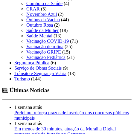
Comboio da Saúde
(4)
CRAR
(5)
Novembro Azul
(2)
Ônibus da Vacina
(44)
Outubro Rosa
(2)
Saúde da Mulher
(18)
Saúde Mental
(13)
Vacinação COVID-19
(71)
Vacinação de rotina
(25)
Vacinação GRIPE
(15)
Vacinação Pediátrica
(21)
Segurança Pública
(6)
Serviço de Obras Sociais
(9)
Trânsito e Segurança Viária
(13)
Turismo
(144)
Últimas Notícias
1 semana atrás
Prefeitura reforça prazos de inscrição dos concursos públicos
municipais
1 semana atrás
Em menos de 30 minutos, atuação da Muralha Digital