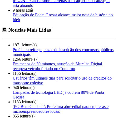
IPLAN faz alerta sobre barreiras nas calçadas: fiscalização
está atuando
9 horas atrás
Educação de Ponta Grossa alcança maior nota da história no
Ideb
Notícias Mais Lidas
1871 leitura(s)
Prefeitura reforça prazos de inscrição dos concursos públicos
municipais
1266 leitura(s)
Em menos de 30 minutos, atuação da Muralha Digital
recupera veículo furtado no Contorno
1156 leitura(s)
Usuários têm últimos dias para solicitar o uso de créditos do
transporte coletivo
946 leitura(s)
Lâmpadas de tecnologia LED já cobrem 80% de Ponta
Grossa
1183 leitura(s)
‘PG Bem Cuidada’: Prefeitura abre edital para empresas e
microempreendedores locais
855 leitura(s)