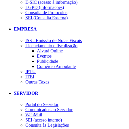
E-SIC (acesso à informação)
LGPD (informações)
Consulta de Protocolos
SEI (Consulta Externa)
EMPRESA
ISS - Emissão de Notas Fiscais
Licenciamento e fiscalização
Alvará Online
Eventos
Publicidade
Comércio Ambulante
IPTU
ITBI
Outras Taxas
SERVIDOR
Portal do Servidor
Comunicados ao Servidor
WebMail
SEI (acesso interno)
Consulta às Legislações