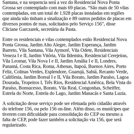
Santana, e na sequencia será a vez do Residencial Nova Ponta
Grossa ser contemplado com mais 69 placas. “São mais de 50 vilas
contempladas, em um total de 1.928 placas instaladas em regiões
que ainda não tinham a sinalização e 89 outros pedidos de placas em
diversos pontos de ruas, solicitados pelo Serviço 156”, disse
Cliciane Garczarek, secretária da Pasta.
Entre os residenciais e vilas contemplados estão Residencial Nova
Ponta Grossa, Jardim Alto Alegre, Jardim Esperança, Jardim
Barreto, Vila Santana, Vila Aymoré, Vila Odete, Residenciais
Veneza I e II, Jardim Vitória, Vila Ildemira, Residencial Cerejeiras,
Vila Leomar, Vila Nova I e II, Jardim Amália I e II, Londres,
Panamá, Costa Rica, Roma, Athenas, Itapoá, Buenos Aires, Porto
Feliz, Colinas Verdes, Esplendore, Guarujá, Sabiá, Recanto Verde,
Califórnia, Jardim Boreal I e II, Vila Borato, Jardim Paraíso, Lagoa
Dourada, Tropeiros I, Três Rios, Residencial América, Bela Vista do
Paraíso, Bonsucesso, Borato, Vila Real, Congonhas, Scheiffer,
Estrela do Norte, Estrela do Lago, Jardim Manacás e Santa Luzia.
A solicitação desse serviço pode ser efetuada pelo cidadão através
do telefone 156, ou pelo 156 on-line. Além disso, os munícipes que
tiverem com dificuldade para consolidação do CEP ou mesmo a
falta de CEP, pode fazer também a solicitação via 156, que será
regularizado.