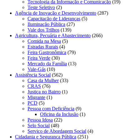
Tecnologia da Informação e Comunicação
(19)
Teste Seletivo
(2)
Agência de Inovação e Desenvolvimento
(287)
Capacitação de Lideranças
(5)
Iluminação Pública
(27)
Vale dos Trilhos
(139)
Agricultura, Pecuária e Abastecimento
(266)
Comida na Mesa
(5)
Estradas Rurais
(4)
Feira Gastronômica
(79)
Feira Verde
(30)
Mercado da Família
(13)
Vale-Gás
(10)
Assistência Social
(562)
Casa da Mulher
(33)
CRAS
(76)
Justiça no Bairro
(1)
Migrante
(1)
PCD
(5)
Pessoa com Deficiência
(9)
Oficina da Inclusão
(1)
Pessoa Idosa
(22)
Selo Social
(48)
Serviço de Abordagem Social
(4)
Cidadania e Segurança Pública
(251)