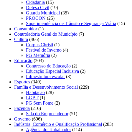
Cidadania
(15)
Defesa Civil
(19)
Guarda Municipal
(35)
PROCON
(25)
Superintendência de Trânsito e Segurança Viária
(15)
Consumidor
(1)
Controladoria Geral do Município
(7)
Cultura
(466)
Corpus Christi
(1)
Festival de Inverno
(4)
PG Memória
(2)
Educação
(203)
Congresso de Educação
(2)
Educação Especial Inclusiva
(2)
Infraestrutura escolar
(3)
Esportes
(340)
Família e Desenvolvimento Social
(229)
Habitação
(28)
LGBT
(1)
PG Sem Fome
(2)
Fazenda
(216)
Sala do Empreendedor
(51)
Governo
(696)
Indústria, Comércio e Qualificação Profissional
(283)
Agência do Trabalhador
(114)