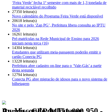
‘Feira Verde’ fecha 1º semestre com mais de 1,3 tonelada de
material reciclável recolhido
27350 leitura(s)
Novo calendário do Programa Feira Verde está disponível
20618 leitura(s)
No site e pelo ‘Zap PG’, Prefeitura libera consulta ao IPTU
2026
16261 leitura(s)
Pré-matrículas na Rede Municipal de Ensino para 2026
iniciam nesta terça (16)
14304 leitura(s)
Estudantes que utilizam meia-passagem poderão emitir o
cartão Conecta PG
13228 leitura(s)
Prefeitura abre cadastro on-line para o ‘Vale-Gás’ a partir
desta segunda
12794 leitura(s)
Conecta PG abre migração de idosos para o novo sistema de
bilhetagem
Av. Visconde de Taunay, 950 - Ronda - CEP 84051-000