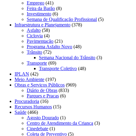
Emprego
(41)
Feira da Barão
(8)
Investimento
(6)
Semana de Qualificação Profissional
(5)
Infraestrutura e Planejamento
(378)
Asfalto
(58)
Ciclovia
(4)
Pavimentação
(21)
Programa Asfalto Novo
(48)
Trânsito
(72)
Semana Nacional do Trânsito
(3)
Transporte
(69)
Transporte Coletivo
(48)
IPLAN
(42)
Meio Ambiente
(197)
Obras e Serviços Públicos
(969)
Diário de Obras
(833)
Parques e Praças
(6)
Procuradoria
(16)
Recursos Humanos
(15)
Saúde
(466)
Agosto Dourado
(1)
Centro de Atendimento da Criança
(3)
Cinedebate
(1)
Coleta de Preventivo
(5)