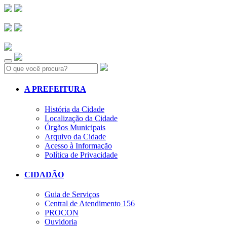
Search:
A PREFEITURA
História da Cidade
Localização da Cidade
Órgãos Municipais
Arquivo da Cidade
Acesso à Informação
Política de Privacidade
CIDADÃO
Guia de Serviços
Central de Atendimento 156
PROCON
Ouvidoria