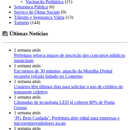
Vacinação Pediátrica
(21)
Segurança Pública
(6)
Serviço de Obras Sociais
(9)
Trânsito e Segurança Viária
(13)
Turismo
(144)
Últimas Notícias
1 semana atrás
Prefeitura reforça prazos de inscrição dos concursos públicos
municipais
1 semana atrás
Em menos de 30 minutos, atuação da Muralha Digital
recupera veículo furtado no Contorno
1 semana atrás
Usuários têm últimos dias para solicitar o uso de créditos do
transporte coletivo
1 semana atrás
Lâmpadas de tecnologia LED já cobrem 80% de Ponta
Grossa
1 semana atrás
‘PG Bem Cuidada’: Prefeitura abre edital para empresas e
microempreendedores locais
1 semana atrás