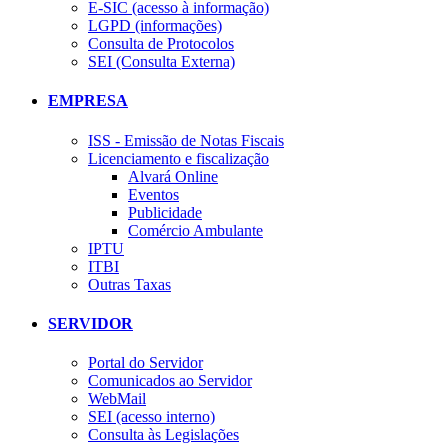
E-SIC (acesso à informação)
LGPD (informações)
Consulta de Protocolos
SEI (Consulta Externa)
EMPRESA
ISS - Emissão de Notas Fiscais
Licenciamento e fiscalização
Alvará Online
Eventos
Publicidade
Comércio Ambulante
IPTU
ITBI
Outras Taxas
SERVIDOR
Portal do Servidor
Comunicados ao Servidor
WebMail
SEI (acesso interno)
Consulta às Legislações