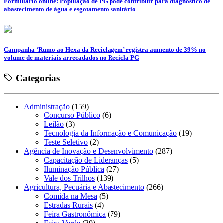
Formulário online: População de PG pode contribuir para diagnóstico de
abastecimento de água e esgotamento sanitário
Campanha ‘Rumo ao Hexa da Reciclagem’ registra aumento de 39% no
volume de materiais arrecadados no Recicla PG
Categorias
Administração
(159)
Concurso Público
(6)
Leilão
(3)
Tecnologia da Informação e Comunicação
(19)
Teste Seletivo
(2)
Agência de Inovação e Desenvolvimento
(287)
Capacitação de Lideranças
(5)
Iluminação Pública
(27)
Vale dos Trilhos
(139)
Agricultura, Pecuária e Abastecimento
(266)
Comida na Mesa
(5)
Estradas Rurais
(4)
Feira Gastronômica
(79)
Feira Verde
(30)