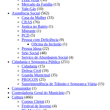
Mercado da Família
(13)
Vale-Gás
(10)
Assistência Social
(562)
Casa da Mulher
(33)
CRAS
(76)
Justiça no Bairro
(1)
Migrante
(1)
PCD
(5)
Pessoa com Deficiência
(9)
Oficina da Inclusão
(1)
Pessoa Idosa
(22)
Selo Social
(48)
Serviço de Abordagem Social
(4)
Cidadania e Segurança Pública
(251)
Cidadania
(15)
Defesa Civil
(19)
Guarda Municipal
(35)
PROCON
(25)
Superintendência de Trânsito e Segurança Viária
(15)
Consumidor
(1)
Controladoria Geral do Município
(7)
Cultura
(466)
Corpus Christi
(1)
Festival de Inverno
(4)