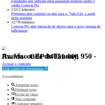
Estudantes que utilizam meia-passagem poderão emitir o
cartão Conecta PG
13212 leitura(s)
Prefeitura abre cadastro on-line para o ‘Vale-Gás’ a partir
desta segunda
12778 leitura(s)
Conecta PG abre migração de idosos para o novo sistema de
bilhetagem
Av. Visconde de Taunay, 950 - Ronda - CEP 84051-000
Política de Privacidade.
Acessar o conteúdo
Abrir a barra de ferramentas
Acessibilidade
Aumentar texto
Diminuir texto
Escala de cinza
Alto contraste
Contraste negativo