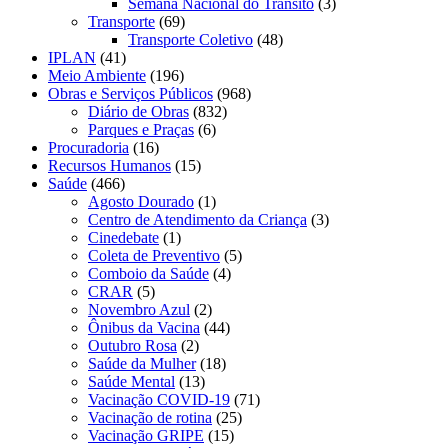
Semana Nacional do Trânsito
(3)
Transporte
(69)
Transporte Coletivo
(48)
IPLAN
(41)
Meio Ambiente
(196)
Obras e Serviços Públicos
(968)
Diário de Obras
(832)
Parques e Praças
(6)
Procuradoria
(16)
Recursos Humanos
(15)
Saúde
(466)
Agosto Dourado
(1)
Centro de Atendimento da Criança
(3)
Cinedebate
(1)
Coleta de Preventivo
(5)
Comboio da Saúde
(4)
CRAR
(5)
Novembro Azul
(2)
Ônibus da Vacina
(44)
Outubro Rosa
(2)
Saúde da Mulher
(18)
Saúde Mental
(13)
Vacinação COVID-19
(71)
Vacinação de rotina
(25)
Vacinação GRIPE
(15)