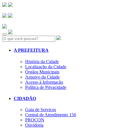
Search:
A PREFEITURA
História da Cidade
Localização da Cidade
Órgãos Municipais
Arquivo da Cidade
Acesso à Informação
Política de Privacidade
CIDADÃO
Guia de Serviços
Central de Atendimento 156
PROCON
Ouvidoria