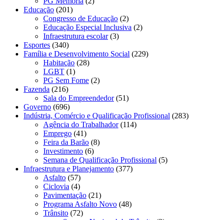
PG Memória
(2)
Educação
(201)
Congresso de Educação
(2)
Educação Especial Inclusiva
(2)
Infraestrutura escolar
(3)
Esportes
(340)
Família e Desenvolvimento Social
(229)
Habitação
(28)
LGBT
(1)
PG Sem Fome
(2)
Fazenda
(216)
Sala do Empreendedor
(51)
Governo
(696)
Indústria, Comércio e Qualificação Profissional
(283)
Agência do Trabalhador
(114)
Emprego
(41)
Feira da Barão
(8)
Investimento
(6)
Semana de Qualificação Profissional
(5)
Infraestrutura e Planejamento
(377)
Asfalto
(57)
Ciclovia
(4)
Pavimentação
(21)
Programa Asfalto Novo
(48)
Trânsito
(72)