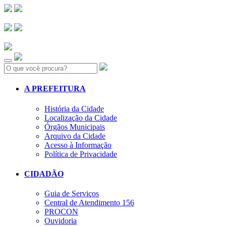
Search:
A PREFEITURA
História da Cidade
Localização da Cidade
Órgãos Municipais
Arquivo da Cidade
Acesso à Informação
Política de Privacidade
CIDADÃO
Guia de Serviços
Central de Atendimento 156
PROCON
Ouvidoria