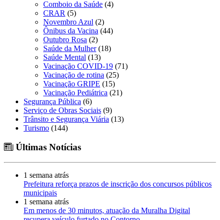
Comboio da Saúde
(4)
CRAR
(5)
Novembro Azul
(2)
Ônibus da Vacina
(44)
Outubro Rosa
(2)
Saúde da Mulher
(18)
Saúde Mental
(13)
Vacinação COVID-19
(71)
Vacinação de rotina
(25)
Vacinação GRIPE
(15)
Vacinação Pediátrica
(21)
Segurança Pública
(6)
Serviço de Obras Sociais
(9)
Trânsito e Segurança Viária
(13)
Turismo
(144)
Últimas Notícias
1 semana atrás
Prefeitura reforça prazos de inscrição dos concursos públicos
municipais
1 semana atrás
Em menos de 30 minutos, atuação da Muralha Digital
recupera veículo furtado no Contorno