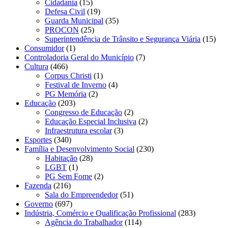
Cidadania
(15)
Defesa Civil
(19)
Guarda Municipal
(35)
PROCON
(25)
Superintendência de Trânsito e Segurança Viária
(15)
Consumidor
(1)
Controladoria Geral do Município
(7)
Cultura
(466)
Corpus Christi
(1)
Festival de Inverno
(4)
PG Memória
(2)
Educação
(203)
Congresso de Educação
(2)
Educação Especial Inclusiva
(2)
Infraestrutura escolar
(3)
Esportes
(340)
Família e Desenvolvimento Social
(230)
Habitação
(28)
LGBT
(1)
PG Sem Fome
(2)
Fazenda
(216)
Sala do Empreendedor
(51)
Governo
(697)
Indústria, Comércio e Qualificação Profissional
(283)
Agência do Trabalhador
(114)