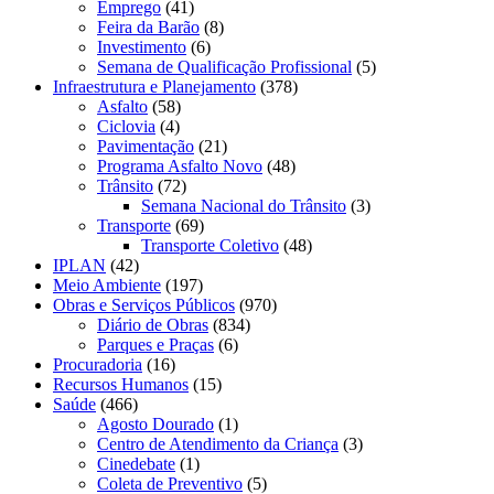
Emprego
(41)
Feira da Barão
(8)
Investimento
(6)
Semana de Qualificação Profissional
(5)
Infraestrutura e Planejamento
(378)
Asfalto
(58)
Ciclovia
(4)
Pavimentação
(21)
Programa Asfalto Novo
(48)
Trânsito
(72)
Semana Nacional do Trânsito
(3)
Transporte
(69)
Transporte Coletivo
(48)
IPLAN
(42)
Meio Ambiente
(197)
Obras e Serviços Públicos
(970)
Diário de Obras
(834)
Parques e Praças
(6)
Procuradoria
(16)
Recursos Humanos
(15)
Saúde
(466)
Agosto Dourado
(1)
Centro de Atendimento da Criança
(3)
Cinedebate
(1)
Coleta de Preventivo
(5)