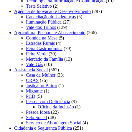
Tecnologia da Informação e Comunicação
(19)
Teste Seletivo
(2)
Agência de Inovação e Desenvolvimento
(287)
Capacitação de Lideranças
(5)
Iluminação Pública
(27)
Vale dos Trilhos
(139)
Agricultura, Pecuária e Abastecimento
(266)
Comida na Mesa
(5)
Estradas Rurais
(4)
Feira Gastronômica
(79)
Feira Verde
(30)
Mercado da Família
(13)
Vale-Gás
(10)
Assistência Social
(562)
Casa da Mulher
(33)
CRAS
(76)
Justiça no Bairro
(1)
Migrante
(1)
PCD
(5)
Pessoa com Deficiência
(9)
Oficina da Inclusão
(1)
Pessoa Idosa
(22)
Selo Social
(48)
Serviço de Abordagem Social
(4)
Cidadania e Segurança Pública
(251)