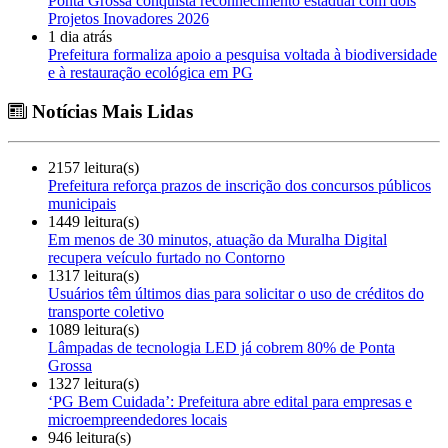
Ponta Grossa conquista reconhecimento estadual com dois
Projetos Inovadores 2026
1 dia atrás
Prefeitura formaliza apoio a pesquisa voltada à biodiversidade
e à restauração ecológica em PG
Notícias Mais Lidas
2157 leitura(s)
Prefeitura reforça prazos de inscrição dos concursos públicos
municipais
1449 leitura(s)
Em menos de 30 minutos, atuação da Muralha Digital
recupera veículo furtado no Contorno
1317 leitura(s)
Usuários têm últimos dias para solicitar o uso de créditos do
transporte coletivo
1089 leitura(s)
Lâmpadas de tecnologia LED já cobrem 80% de Ponta
Grossa
1327 leitura(s)
‘PG Bem Cuidada’: Prefeitura abre edital para empresas e
microempreendedores locais
946 leitura(s)