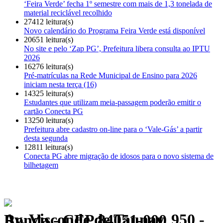
‘Feira Verde’ fecha 1º semestre com mais de 1,3 tonelada de
material reciclável recolhido
27412 leitura(s)
Novo calendário do Programa Feira Verde está disponível
20651 leitura(s)
No site e pelo ‘Zap PG’, Prefeitura libera consulta ao IPTU
2026
16276 leitura(s)
Pré-matrículas na Rede Municipal de Ensino para 2026
iniciam nesta terça (16)
14325 leitura(s)
Estudantes que utilizam meia-passagem poderão emitir o
cartão Conecta PG
13250 leitura(s)
Prefeitura abre cadastro on-line para o ‘Vale-Gás’ a partir
desta segunda
12811 leitura(s)
Conecta PG abre migração de idosos para o novo sistema de
bilhetagem
Av. Visconde de Taunay, 950 - Ronda - CEP 84051-000