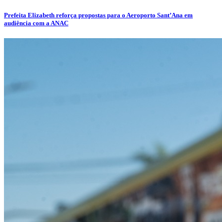
Prefeita Elizabeth reforça propostas para o Aeroporto Sant’Ana em
audiência com a ANAC