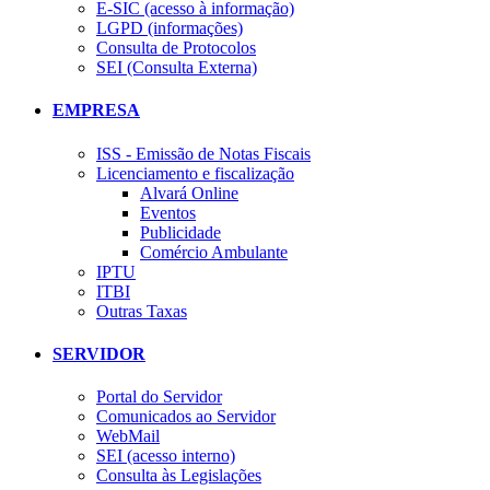
E-SIC (acesso à informação)
LGPD (informações)
Consulta de Protocolos
SEI (Consulta Externa)
EMPRESA
ISS - Emissão de Notas Fiscais
Licenciamento e fiscalização
Alvará Online
Eventos
Publicidade
Comércio Ambulante
IPTU
ITBI
Outras Taxas
SERVIDOR
Portal do Servidor
Comunicados ao Servidor
WebMail
SEI (acesso interno)
Consulta às Legislações