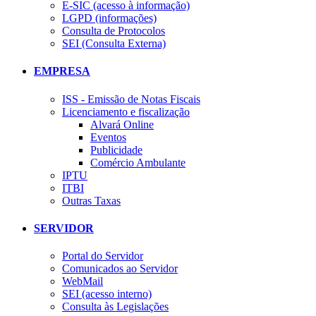
E-SIC (acesso à informação)
LGPD (informações)
Consulta de Protocolos
SEI (Consulta Externa)
EMPRESA
ISS - Emissão de Notas Fiscais
Licenciamento e fiscalização
Alvará Online
Eventos
Publicidade
Comércio Ambulante
IPTU
ITBI
Outras Taxas
SERVIDOR
Portal do Servidor
Comunicados ao Servidor
WebMail
SEI (acesso interno)
Consulta às Legislações