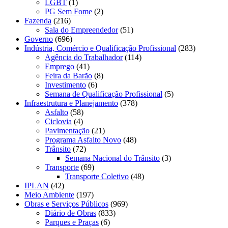
LGBT
(1)
PG Sem Fome
(2)
Fazenda
(216)
Sala do Empreendedor
(51)
Governo
(696)
Indústria, Comércio e Qualificação Profissional
(283)
Agência do Trabalhador
(114)
Emprego
(41)
Feira da Barão
(8)
Investimento
(6)
Semana de Qualificação Profissional
(5)
Infraestrutura e Planejamento
(378)
Asfalto
(58)
Ciclovia
(4)
Pavimentação
(21)
Programa Asfalto Novo
(48)
Trânsito
(72)
Semana Nacional do Trânsito
(3)
Transporte
(69)
Transporte Coletivo
(48)
IPLAN
(42)
Meio Ambiente
(197)
Obras e Serviços Públicos
(969)
Diário de Obras
(833)
Parques e Praças
(6)