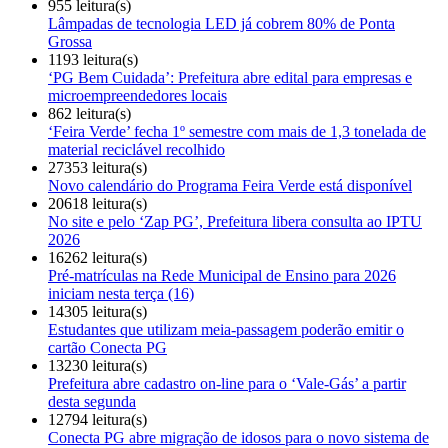
955 leitura(s)
Lâmpadas de tecnologia LED já cobrem 80% de Ponta
Grossa
1193 leitura(s)
‘PG Bem Cuidada’: Prefeitura abre edital para empresas e
microempreendedores locais
862 leitura(s)
‘Feira Verde’ fecha 1º semestre com mais de 1,3 tonelada de
material reciclável recolhido
27353 leitura(s)
Novo calendário do Programa Feira Verde está disponível
20618 leitura(s)
No site e pelo ‘Zap PG’, Prefeitura libera consulta ao IPTU
2026
16262 leitura(s)
Pré-matrículas na Rede Municipal de Ensino para 2026
iniciam nesta terça (16)
14305 leitura(s)
Estudantes que utilizam meia-passagem poderão emitir o
cartão Conecta PG
13230 leitura(s)
Prefeitura abre cadastro on-line para o ‘Vale-Gás’ a partir
desta segunda
12794 leitura(s)
Conecta PG abre migração de idosos para o novo sistema de