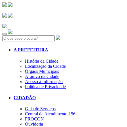
Search:
A PREFEITURA
História da Cidade
Localização da Cidade
Órgãos Municipais
Arquivo da Cidade
Acesso à Informação
Política de Privacidade
CIDADÃO
Guia de Serviços
Central de Atendimento 156
PROCON
Ouvidoria