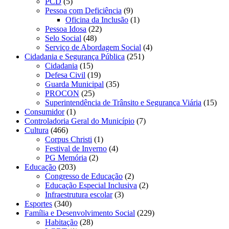
PCD
(5)
Pessoa com Deficiência
(9)
Oficina da Inclusão
(1)
Pessoa Idosa
(22)
Selo Social
(48)
Serviço de Abordagem Social
(4)
Cidadania e Segurança Pública
(251)
Cidadania
(15)
Defesa Civil
(19)
Guarda Municipal
(35)
PROCON
(25)
Superintendência de Trânsito e Segurança Viária
(15)
Consumidor
(1)
Controladoria Geral do Município
(7)
Cultura
(466)
Corpus Christi
(1)
Festival de Inverno
(4)
PG Memória
(2)
Educação
(203)
Congresso de Educação
(2)
Educação Especial Inclusiva
(2)
Infraestrutura escolar
(3)
Esportes
(340)
Família e Desenvolvimento Social
(229)
Habitação
(28)