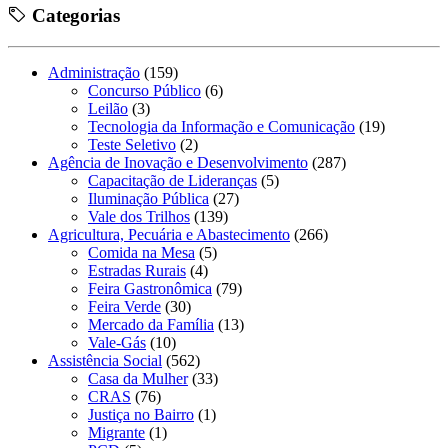
Categorias
Administração
(159)
Concurso Público
(6)
Leilão
(3)
Tecnologia da Informação e Comunicação
(19)
Teste Seletivo
(2)
Agência de Inovação e Desenvolvimento
(287)
Capacitação de Lideranças
(5)
Iluminação Pública
(27)
Vale dos Trilhos
(139)
Agricultura, Pecuária e Abastecimento
(266)
Comida na Mesa
(5)
Estradas Rurais
(4)
Feira Gastronômica
(79)
Feira Verde
(30)
Mercado da Família
(13)
Vale-Gás
(10)
Assistência Social
(562)
Casa da Mulher
(33)
CRAS
(76)
Justiça no Bairro
(1)
Migrante
(1)