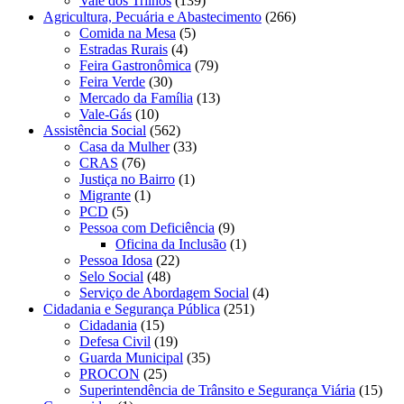
Vale dos Trilhos
(139)
Agricultura, Pecuária e Abastecimento
(266)
Comida na Mesa
(5)
Estradas Rurais
(4)
Feira Gastronômica
(79)
Feira Verde
(30)
Mercado da Família
(13)
Vale-Gás
(10)
Assistência Social
(562)
Casa da Mulher
(33)
CRAS
(76)
Justiça no Bairro
(1)
Migrante
(1)
PCD
(5)
Pessoa com Deficiência
(9)
Oficina da Inclusão
(1)
Pessoa Idosa
(22)
Selo Social
(48)
Serviço de Abordagem Social
(4)
Cidadania e Segurança Pública
(251)
Cidadania
(15)
Defesa Civil
(19)
Guarda Municipal
(35)
PROCON
(25)
Superintendência de Trânsito e Segurança Viária
(15)