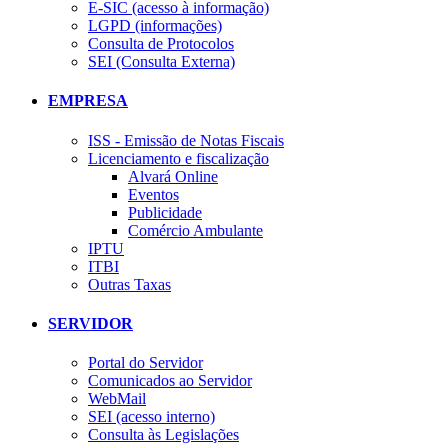
E-SIC (acesso à informação)
LGPD (informações)
Consulta de Protocolos
SEI (Consulta Externa)
EMPRESA
ISS - Emissão de Notas Fiscais
Licenciamento e fiscalização
Alvará Online
Eventos
Publicidade
Comércio Ambulante
IPTU
ITBI
Outras Taxas
SERVIDOR
Portal do Servidor
Comunicados ao Servidor
WebMail
SEI (acesso interno)
Consulta às Legislações