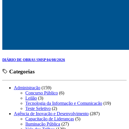
DIÁRIO DE OBRAS SMSP 04/08/2026
Categorias
Administração
(159)
Concurso Público
(6)
Leilão
(3)
Tecnologia da Informação e Comunicação
(19)
Teste Seletivo
(2)
Agência de Inovação e Desenvolvimento
(287)
Capacitação de Lideranças
(5)
Iluminação Pública
(27)