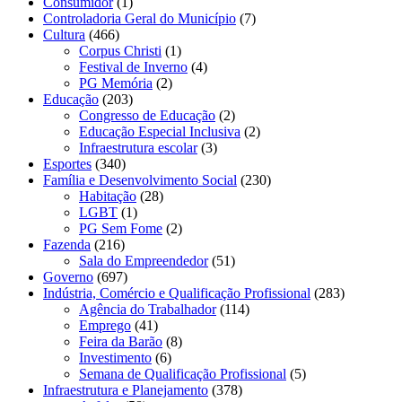
Consumidor
(1)
Controladoria Geral do Município
(7)
Cultura
(466)
Corpus Christi
(1)
Festival de Inverno
(4)
PG Memória
(2)
Educação
(203)
Congresso de Educação
(2)
Educação Especial Inclusiva
(2)
Infraestrutura escolar
(3)
Esportes
(340)
Família e Desenvolvimento Social
(230)
Habitação
(28)
LGBT
(1)
PG Sem Fome
(2)
Fazenda
(216)
Sala do Empreendedor
(51)
Governo
(697)
Indústria, Comércio e Qualificação Profissional
(283)
Agência do Trabalhador
(114)
Emprego
(41)
Feira da Barão
(8)
Investimento
(6)
Semana de Qualificação Profissional
(5)
Infraestrutura e Planejamento
(378)