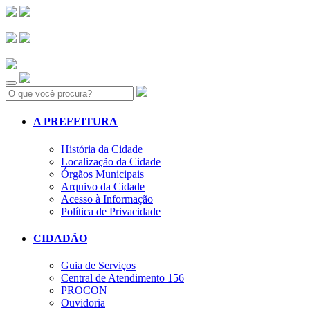
Search:
A PREFEITURA
História da Cidade
Localização da Cidade
Órgãos Municipais
Arquivo da Cidade
Acesso à Informação
Política de Privacidade
CIDADÃO
Guia de Serviços
Central de Atendimento 156
PROCON
Ouvidoria