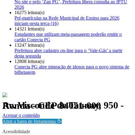
No site e pelo ‘Zap PG’, Prefeitura libera consulta ao IPTU
2026
16275 leitura(s)
Pré-matrículas na Rede Municipal de Ensino para 2026
iniciam nesta terça (16)
14321 leitura(s)
Estudantes que utilizam meia-passagem poderão emitir o
cartão Conecta PG
13247 leitura(s)
Prefeitura abre cadastro on-line para o ‘Vale-Gás’ a partir
desta segunda
12808 leitura(s)
Conecta PG abre migração de idosos para o novo sistema de
bilhetagem
Av. Visconde de Taunay, 950 - Ronda - CEP 84051-000
Política de Privacidade.
Acessar o conteúdo
Abrir a barra de ferramentas
Acessibilidade