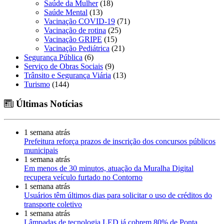
Saúde da Mulher
(18)
Saúde Mental
(13)
Vacinação COVID-19
(71)
Vacinação de rotina
(25)
Vacinação GRIPE
(15)
Vacinação Pediátrica
(21)
Segurança Pública
(6)
Serviço de Obras Sociais
(9)
Trânsito e Segurança Viária
(13)
Turismo
(144)
Últimas Notícias
1 semana atrás
Prefeitura reforça prazos de inscrição dos concursos públicos
municipais
1 semana atrás
Em menos de 30 minutos, atuação da Muralha Digital
recupera veículo furtado no Contorno
1 semana atrás
Usuários têm últimos dias para solicitar o uso de créditos do
transporte coletivo
1 semana atrás
Lâmpadas de tecnologia LED já cobrem 80% de Ponta