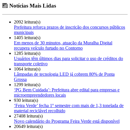
Notícias Mais Lidas
2092 leitura(s)
Prefeitura reforça prazos de inscrição dos concursos públicos
municipais
1405 leitura(s)
Em menos de 30 minutos, atuação da Muralha Digital
recupera veículo furtado no Contorno
1285 leitura(s)
Usuários têm últimos dias para solicitar o uso de créditos do
transporte coletivo
1064 leitura(s)
Lâmpadas de tecnologia LED já cobrem 80% de Ponta
Grossa
1299 leitura(s)
‘PG Bem Cuidada’: Prefeitura abre edital para empresas e
microempreendedores locais
930 leitura(s)
‘Feira Verde’ fecha 1º semestre com mais de 1,3 tonelada de
material reciclável recolhido
27408 leitura(s)
Novo calendário do Programa Feira Verde está disponível
20649 leitura(s)