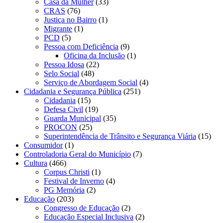
Casa da Mulher
(33)
CRAS
(76)
Justiça no Bairro
(1)
Migrante
(1)
PCD
(5)
Pessoa com Deficiência
(9)
Oficina da Inclusão
(1)
Pessoa Idosa
(22)
Selo Social
(48)
Serviço de Abordagem Social
(4)
Cidadania e Segurança Pública
(251)
Cidadania
(15)
Defesa Civil
(19)
Guarda Municipal
(35)
PROCON
(25)
Superintendência de Trânsito e Segurança Viária
(15)
Consumidor
(1)
Controladoria Geral do Município
(7)
Cultura
(466)
Corpus Christi
(1)
Festival de Inverno
(4)
PG Memória
(2)
Educação
(203)
Congresso de Educação
(2)
Educação Especial Inclusiva
(2)