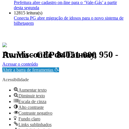
Prefeitura abre cadastro on-line para o ‘Vale-Gás’ a partir
desta segunda
12815 leitura(s)
Conecta PG abre migração de idosos para o novo sistema de
bilhetagem
Av. Visconde de Taunay, 950 - Ronda - CEP 84051-000
Política de Privacidade.
Acessar o conteúdo
Abrir a barra de ferramentas
Acessibilidade
Aumentar texto
Diminuir texto
Escala de cinza
Alto contraste
Contraste negativo
Fundo claro
Links sublinhados