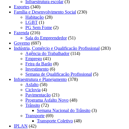
Infraestrutura escolar
(3)
Esportes
(340)
Família e Desenvolvimento Social
(230)
Habitação
(28)
LGBT
(1)
PG Sem Fome
(2)
Fazenda
(216)
Sala do Empreendedor
(51)
Governo
(697)
Indústria, Comércio e Qualificação Profissional
(283)
Agência do Trabalhador
(114)
Emprego
(41)
Feira da Barão
(8)
Investimento
(6)
Semana de Qualificação Profissional
(5)
Infraestrutura e Planejamento
(378)
Asfalto
(58)
Ciclovia
(4)
Pavimentação
(21)
Programa Asfalto Novo
(48)
Trânsito
(72)
Semana Nacional do Trânsito
(3)
Transporte
(69)
Transporte Coletivo
(48)
IPLAN
(42)