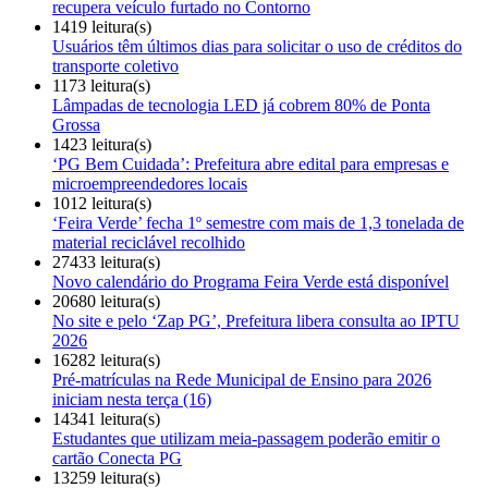
recupera veículo furtado no Contorno
1419 leitura(s)
Usuários têm últimos dias para solicitar o uso de créditos do
transporte coletivo
1173 leitura(s)
Lâmpadas de tecnologia LED já cobrem 80% de Ponta
Grossa
1423 leitura(s)
‘PG Bem Cuidada’: Prefeitura abre edital para empresas e
microempreendedores locais
1012 leitura(s)
‘Feira Verde’ fecha 1º semestre com mais de 1,3 tonelada de
material reciclável recolhido
27433 leitura(s)
Novo calendário do Programa Feira Verde está disponível
20680 leitura(s)
No site e pelo ‘Zap PG’, Prefeitura libera consulta ao IPTU
2026
16282 leitura(s)
Pré-matrículas na Rede Municipal de Ensino para 2026
iniciam nesta terça (16)
14341 leitura(s)
Estudantes que utilizam meia-passagem poderão emitir o
cartão Conecta PG
13259 leitura(s)