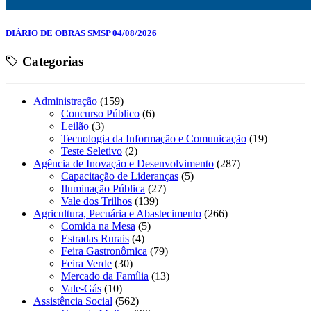
DIÁRIO DE OBRAS SMSP 04/08/2026
Categorias
Administração
(159)
Concurso Público
(6)
Leilão
(3)
Tecnologia da Informação e Comunicação
(19)
Teste Seletivo
(2)
Agência de Inovação e Desenvolvimento
(287)
Capacitação de Lideranças
(5)
Iluminação Pública
(27)
Vale dos Trilhos
(139)
Agricultura, Pecuária e Abastecimento
(266)
Comida na Mesa
(5)
Estradas Rurais
(4)
Feira Gastronômica
(79)
Feira Verde
(30)
Mercado da Família
(13)
Vale-Gás
(10)
Assistência Social
(562)