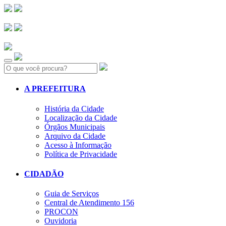
Search:
A PREFEITURA
História da Cidade
Localização da Cidade
Órgãos Municipais
Arquivo da Cidade
Acesso à Informação
Política de Privacidade
CIDADÃO
Guia de Serviços
Central de Atendimento 156
PROCON
Ouvidoria