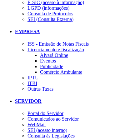
E-SIC (acesso à informação)
LGPD (informações)
Consulta de Protocolos
SEI (Consulta Externa)
EMPRESA
ISS - Emissão de Notas Fiscais
Licenciamento e fiscalização
Alvará Online
Eventos
Publicidade
Comércio Ambulante
IPTU
ITBI
Outras Taxas
SERVIDOR
Portal do Servidor
Comunicados ao Servidor
WebMail
SEI (acesso interno)
Consulta às Legislações