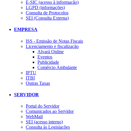
E-SIC (acesso à informação)
LGPD (informações)
Consulta de Protocolos
SEI (Consulta Externa)
EMPRESA
ISS - Emissão de Notas Fiscais
Licenciamento e fiscalização
Alvará Online
Eventos
Publicidade
Comércio Ambulante
IPTU
ITBI
Outras Taxas
SERVIDOR
Portal do Servidor
Comunicados ao Servidor
WebMail
SEI (acesso interno)
Consulta às Legislações