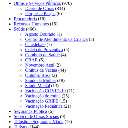
Obras e Serviços Públicos
(970)
Diário de Obras
(834)
Parques e Praças
(6)
Procuradoria
(16)
Recursos Humanos
(15)
Saúde
(466)
Agosto Dourado
(1)
Centro de Atendimento da Criança
(3)
Cinedebate
(1)
Coleta de Preventivo
(5)
Comboio da Saúde
(4)
CRAR
(5)
Novembro Azul
(2)
Ônibus da Vacina
(44)
Outubro Rosa
(2)
Saúde da Mulher
(18)
Saúde Mental
(13)
Vacinação COVID-19
(71)
Vacinação de rotina
(25)
Vacinação GRIPE
(15)
Vacinação Pediátrica
(21)
Segurança Pública
(6)
Serviço de Obras Sociais
(9)
Trânsito e Segurança Viária
(13)
Turismo
(144)