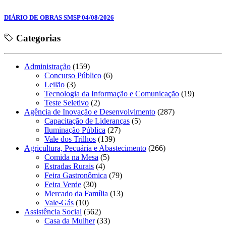
DIÁRIO DE OBRAS SMSP 04/08/2026
Categorias
Administração
(159)
Concurso Público
(6)
Leilão
(3)
Tecnologia da Informação e Comunicação
(19)
Teste Seletivo
(2)
Agência de Inovação e Desenvolvimento
(287)
Capacitação de Lideranças
(5)
Iluminação Pública
(27)
Vale dos Trilhos
(139)
Agricultura, Pecuária e Abastecimento
(266)
Comida na Mesa
(5)
Estradas Rurais
(4)
Feira Gastronômica
(79)
Feira Verde
(30)
Mercado da Família
(13)
Vale-Gás
(10)
Assistência Social
(562)
Casa da Mulher
(33)