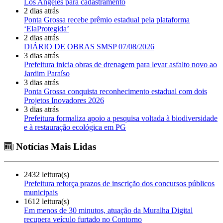
Los Angeles para cadastramento
2 dias atrás
Ponta Grossa recebe prêmio estadual pela plataforma
‘ElaProtegida’
2 dias atrás
DIÁRIO DE OBRAS SMSP 07/08/2026
3 dias atrás
Prefeitura inicia obras de drenagem para levar asfalto novo ao
Jardim Paraíso
3 dias atrás
Ponta Grossa conquista reconhecimento estadual com dois
Projetos Inovadores 2026
3 dias atrás
Prefeitura formaliza apoio a pesquisa voltada à biodiversidade
e à restauração ecológica em PG
Notícias Mais Lidas
2432 leitura(s)
Prefeitura reforça prazos de inscrição dos concursos públicos
municipais
1612 leitura(s)
Em menos de 30 minutos, atuação da Muralha Digital
recupera veículo furtado no Contorno