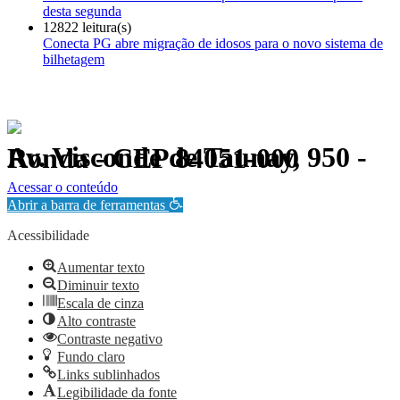
desta segunda
12822 leitura(s)
Conecta PG abre migração de idosos para o novo sistema de
bilhetagem
Av. Visconde de Taunay, 950 - Ronda - CEP 84051-000
Política de Privacidade.
Acessar o conteúdo
Abrir a barra de ferramentas
Acessibilidade
Aumentar texto
Diminuir texto
Escala de cinza
Alto contraste
Contraste negativo
Fundo claro
Links sublinhados
Legibilidade da fonte