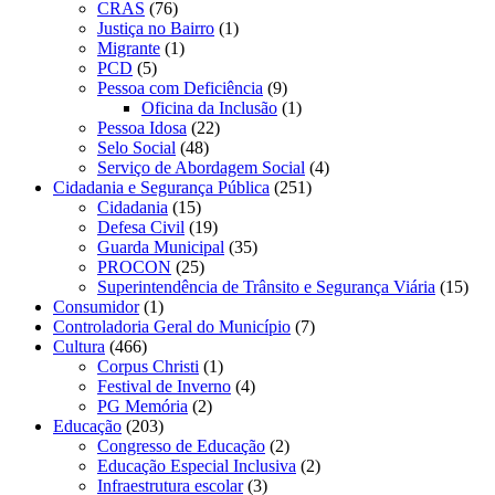
CRAS
(76)
Justiça no Bairro
(1)
Migrante
(1)
PCD
(5)
Pessoa com Deficiência
(9)
Oficina da Inclusão
(1)
Pessoa Idosa
(22)
Selo Social
(48)
Serviço de Abordagem Social
(4)
Cidadania e Segurança Pública
(251)
Cidadania
(15)
Defesa Civil
(19)
Guarda Municipal
(35)
PROCON
(25)
Superintendência de Trânsito e Segurança Viária
(15)
Consumidor
(1)
Controladoria Geral do Município
(7)
Cultura
(466)
Corpus Christi
(1)
Festival de Inverno
(4)
PG Memória
(2)
Educação
(203)
Congresso de Educação
(2)
Educação Especial Inclusiva
(2)
Infraestrutura escolar
(3)