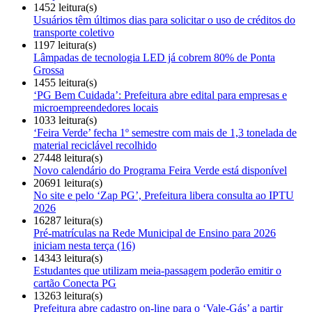
1452 leitura(s)
Usuários têm últimos dias para solicitar o uso de créditos do
transporte coletivo
1197 leitura(s)
Lâmpadas de tecnologia LED já cobrem 80% de Ponta
Grossa
1455 leitura(s)
‘PG Bem Cuidada’: Prefeitura abre edital para empresas e
microempreendedores locais
1033 leitura(s)
‘Feira Verde’ fecha 1º semestre com mais de 1,3 tonelada de
material reciclável recolhido
27448 leitura(s)
Novo calendário do Programa Feira Verde está disponível
20691 leitura(s)
No site e pelo ‘Zap PG’, Prefeitura libera consulta ao IPTU
2026
16287 leitura(s)
Pré-matrículas na Rede Municipal de Ensino para 2026
iniciam nesta terça (16)
14343 leitura(s)
Estudantes que utilizam meia-passagem poderão emitir o
cartão Conecta PG
13263 leitura(s)
Prefeitura abre cadastro on-line para o ‘Vale-Gás’ a partir