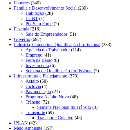
Esportes
(340)
Família e Desenvolvimento Social
(230)
Habitação
(28)
LGBT
(1)
PG Sem Fome
(2)
Fazenda
(216)
Sala do Empreendedor
(51)
Governo
(697)
Indústria, Comércio e Qualificação Profissional
(283)
Agência do Trabalhador
(114)
Emprego
(41)
Feira da Barão
(8)
Investimento
(6)
Semana de Qualificação Profissional
(5)
Infraestrutura e Planejamento
(378)
Asfalto
(58)
Ciclovia
(4)
Pavimentação
(21)
Programa Asfalto Novo
(48)
Trânsito
(72)
Semana Nacional do Trânsito
(3)
Transporte
(69)
Transporte Coletivo
(48)
IPLAN
(42)
Meio Ambiente
(197)