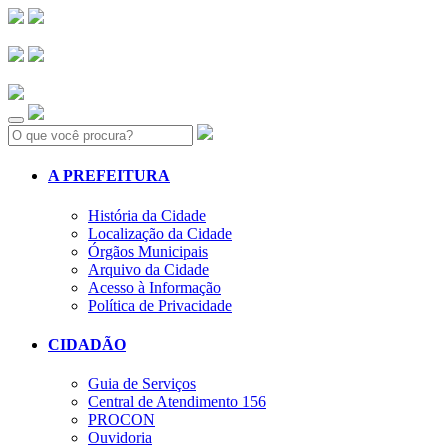
Search:
A PREFEITURA
História da Cidade
Localização da Cidade
Órgãos Municipais
Arquivo da Cidade
Acesso à Informação
Política de Privacidade
CIDADÃO
Guia de Serviços
Central de Atendimento 156
PROCON
Ouvidoria