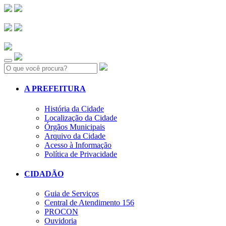
Search:
A PREFEITURA
História da Cidade
Localização da Cidade
Órgãos Municipais
Arquivo da Cidade
Acesso à Informação
Política de Privacidade
CIDADÃO
Guia de Serviços
Central de Atendimento 156
PROCON
Ouvidoria