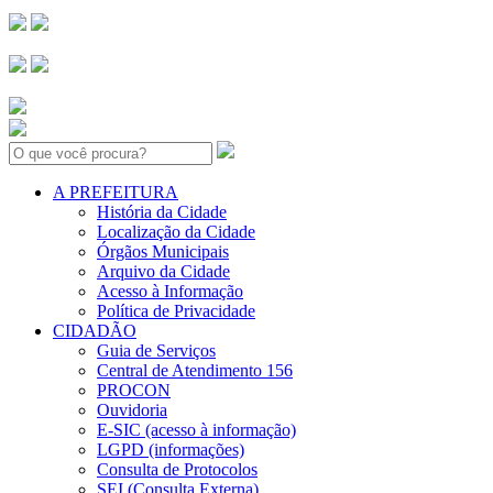
Search:
A PREFEITURA
História da Cidade
Localização da Cidade
Órgãos Municipais
Arquivo da Cidade
Acesso à Informação
Política de Privacidade
CIDADÃO
Guia de Serviços
Central de Atendimento 156
PROCON
Ouvidoria
E-SIC (acesso à informação)
LGPD (informações)
Consulta de Protocolos
SEI (Consulta Externa)