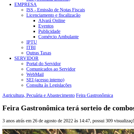
EMPRESA
ISS - Emissão de Notas Fiscais
Licenciamento e fiscalização
Alvará Online
Eventos
Publicidade
Comércio Ambulante
IPTU
ITBI
Outras Taxas
SERVIDOR
Portal do Servidor
Comunicados ao Servidor
WebMail
SEI (acesso interno)
Consulta às Legislações
Agricultura, Pecuária e Abastecimento
Feira Gastronômica
Feira Gastronômica terá sorteio de combos
3 anos atrás em 26 de agosto de 2022 às 14:47, possui 309 visualiza