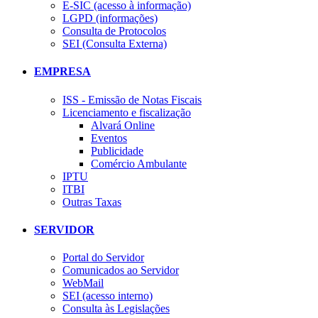
E-SIC (acesso à informação)
LGPD (informações)
Consulta de Protocolos
SEI (Consulta Externa)
EMPRESA
ISS - Emissão de Notas Fiscais
Licenciamento e fiscalização
Alvará Online
Eventos
Publicidade
Comércio Ambulante
IPTU
ITBI
Outras Taxas
SERVIDOR
Portal do Servidor
Comunicados ao Servidor
WebMail
SEI (acesso interno)
Consulta às Legislações