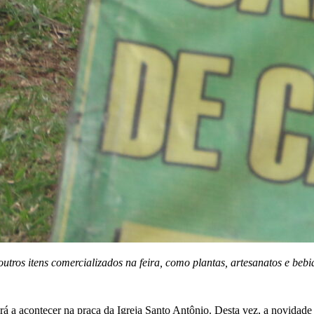
utros itens comercializados na feira, como plantas, artesanatos e bebi
á a acontecer na praça da Igreja Santo Antônio. Desta vez, a novidade f