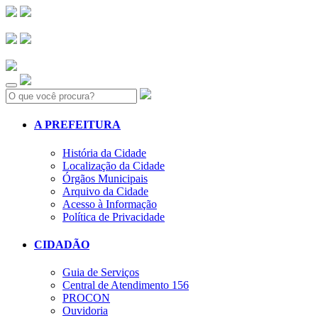
Search:
A PREFEITURA
História da Cidade
Localização da Cidade
Órgãos Municipais
Arquivo da Cidade
Acesso à Informação
Política de Privacidade
CIDADÃO
Guia de Serviços
Central de Atendimento 156
PROCON
Ouvidoria