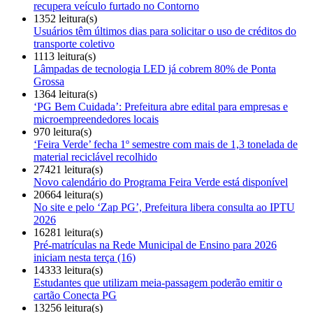
recupera veículo furtado no Contorno
1352 leitura(s)
Usuários têm últimos dias para solicitar o uso de créditos do
transporte coletivo
1113 leitura(s)
Lâmpadas de tecnologia LED já cobrem 80% de Ponta
Grossa
1364 leitura(s)
‘PG Bem Cuidada’: Prefeitura abre edital para empresas e
microempreendedores locais
970 leitura(s)
‘Feira Verde’ fecha 1º semestre com mais de 1,3 tonelada de
material reciclável recolhido
27421 leitura(s)
Novo calendário do Programa Feira Verde está disponível
20664 leitura(s)
No site e pelo ‘Zap PG’, Prefeitura libera consulta ao IPTU
2026
16281 leitura(s)
Pré-matrículas na Rede Municipal de Ensino para 2026
iniciam nesta terça (16)
14333 leitura(s)
Estudantes que utilizam meia-passagem poderão emitir o
cartão Conecta PG
13256 leitura(s)