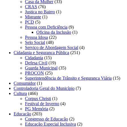
Casa da Mulher
(33)
CRAS
(76)
Justiça no Bairro
(1)
Migrante
(1)
PCD
(5)
Pessoa com Deficiência
(9)
Oficina da Inclusão
(1)
Pessoa Idosa
(22)
Selo Social
(48)
Serviço de Abordagem Social
(4)
Cidadania e Segurança Pública
(251)
Cidadania
(15)
Defesa Civil
(19)
Guarda Municipal
(35)
PROCON
(25)
Superintendência de Trânsito e Segurança Viária
(15)
Consumidor
(1)
Controladoria Geral do Município
(7)
Cultura
(466)
Corpus Christi
(1)
Festival de Inverno
(4)
PG Memória
(2)
Educação
(203)
Congresso de Educação
(2)
Educação Especial Inclusiva
(2)