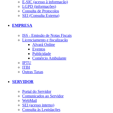
E-SIC (acesso à informação)
LGPD (informações)
Consulta de Protocolos
SEI (Consulta Externa)
EMPRESA
ISS - Emissão de Notas Fiscais
Licenciamento e fiscalização
Alvará Online
Eventos
Publicidade
Comércio Ambulante
IPTU
ITBI
Outras Taxas
SERVIDOR
Portal do Servidor
Comunicados ao Servidor
WebMail
SEI (acesso interno)
Consulta às Legislações