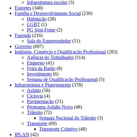
Infraestrutura escolar
(3)
Esportes
(340)
Família e Desenvolvimento Social
(230)
Habitação
(28)
LGBT
(1)
PG Sem Fome
(2)
Fazenda
(216)
Sala do Empreendedor
(51)
Governo
(697)
Indústria, Comércio e Qualificação Profissional
(283)
Agência do Trabalhador
(114)
Emprego
(41)
Feira da Barão
(8)
Investimento
(6)
Semana de Qualificação Profissional
(5)
Infraestrutura e Planejamento
(378)
Asfalto
(58)
Ciclovia
(4)
Pavimentação
(21)
Programa Asfalto Novo
(48)
Trânsito
(72)
Semana Nacional do Trânsito
(3)
Transporte
(69)
Transporte Coletivo
(48)
IPLAN
(42)