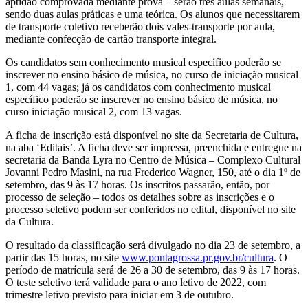
aptidão comprovada mediante prova – serão três aulas semanais,
sendo duas aulas práticas e uma teórica. Os alunos que necessitarem
de transporte coletivo receberão dois vales-transporte por aula,
mediante confecção de cartão transporte integral.
Os candidatos sem conhecimento musical específico poderão se
inscrever no ensino básico de música, no curso de iniciação musical
1, com 44 vagas; já os candidatos com conhecimento musical
específico poderão se inscrever no ensino básico de música, no
curso iniciação musical 2, com 13 vagas.
A ficha de inscrição está disponível no site da Secretaria de Cultura,
na aba ‘Editais’. A ficha deve ser impressa, preenchida e entregue na
secretaria da Banda Lyra no Centro de Música – Complexo Cultural
Jovanni Pedro Masini, na rua Frederico Wagner, 150, até o dia 1º de
setembro, das 9 às 17 horas. Os inscritos passarão, então, por
processo de seleção – todos os detalhes sobre as inscrições e o
processo seletivo podem ser conferidos no edital, disponível no site
da Cultura.
O resultado da classificação será divulgado no dia 23 de setembro, a
partir das 15 horas, no site
www.pontagrossa.pr.gov.br/cultura
. O
período de matrícula será de 26 a 30 de setembro, das 9 às 17 horas.
O teste seletivo terá validade para o ano letivo de 2022, com
trimestre letivo previsto para iniciar em 3 de outubro.