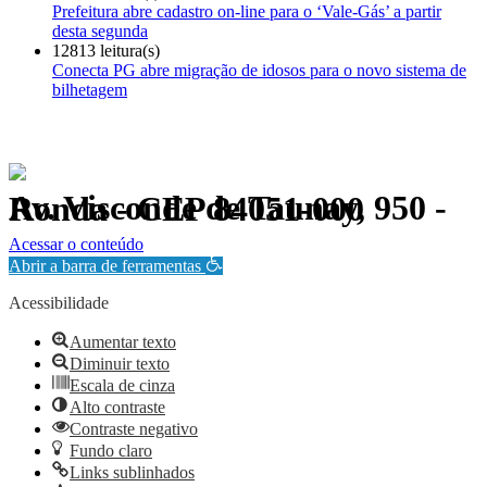
Prefeitura abre cadastro on-line para o ‘Vale-Gás’ a partir
desta segunda
12813 leitura(s)
Conecta PG abre migração de idosos para o novo sistema de
bilhetagem
Av. Visconde de Taunay, 950 - Ronda - CEP 84051-000
Política de Privacidade.
Acessar o conteúdo
Abrir a barra de ferramentas
Acessibilidade
Aumentar texto
Diminuir texto
Escala de cinza
Alto contraste
Contraste negativo
Fundo claro
Links sublinhados