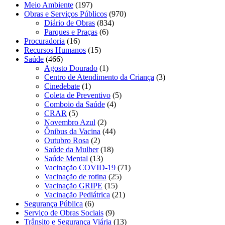
Meio Ambiente
(197)
Obras e Serviços Públicos
(970)
Diário de Obras
(834)
Parques e Praças
(6)
Procuradoria
(16)
Recursos Humanos
(15)
Saúde
(466)
Agosto Dourado
(1)
Centro de Atendimento da Criança
(3)
Cinedebate
(1)
Coleta de Preventivo
(5)
Comboio da Saúde
(4)
CRAR
(5)
Novembro Azul
(2)
Ônibus da Vacina
(44)
Outubro Rosa
(2)
Saúde da Mulher
(18)
Saúde Mental
(13)
Vacinação COVID-19
(71)
Vacinação de rotina
(25)
Vacinação GRIPE
(15)
Vacinação Pediátrica
(21)
Segurança Pública
(6)
Serviço de Obras Sociais
(9)
Trânsito e Segurança Viária
(13)