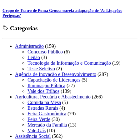
Grupo de Teatro de Ponta Grossa estreia adaptação de ‘As Ligações
Perigosas’
Categorias
Administração
(159)
Concurso Público
(6)
Leilão
(3)
Tecnologia da Informação e Comunicação
(19)
Teste Seletivo
(2)
Agência de Inovação e Desenvolvimento
(287)
Capacitação de Lideranças
(5)
Iluminação Pública
(27)
Vale dos Trilhos
(139)
Agricultura, Pecuária e Abastecimento
(266)
Comida na Mesa
(5)
Estradas Rurais
(4)
Feira Gastronômica
(79)
Feira Verde
(30)
Mercado da Família
(13)
Vale-Gás
(10)
Assistência Social
(562)