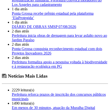
Regularização fundiária: Prefeitura convoca moradores do
Los Angeles para cadastramento
1 dia atrás
Ponta Grossa recebe prêmio estadual pela plataforma
‘ElaProtegida’
1 dia atrás
DIÁRIO DE OBRAS SMSP 07/08/2026
2 dias atrás
Prefeitura inicia obras de drenagem para levar asfalto novo ao
Jardim Paraíso
2 dias atrás
Ponta Grossa conquista reconhecimento estadual com dois
Projetos Inovadores 2026
2 dias atrás
Prefeitura formaliza apoio a pesquisa voltada à biodiversidade
e à restauração ecológica em PG
Notícias Mais Lidas
2229 leitura(s)
Prefeitura reforça prazos de inscrição dos concursos públicos
municipais
1490 leitura(s)
Em menos de 30 minutos, atuação da Muralha Digital