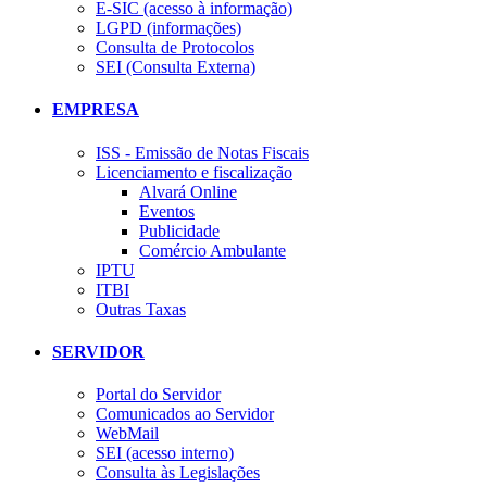
E-SIC (acesso à informação)
LGPD (informações)
Consulta de Protocolos
SEI (Consulta Externa)
EMPRESA
ISS - Emissão de Notas Fiscais
Licenciamento e fiscalização
Alvará Online
Eventos
Publicidade
Comércio Ambulante
IPTU
ITBI
Outras Taxas
SERVIDOR
Portal do Servidor
Comunicados ao Servidor
WebMail
SEI (acesso interno)
Consulta às Legislações