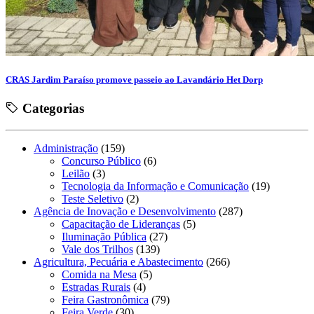
CRAS Jardim Paraíso promove passeio ao Lavandário Het Dorp
Categorias
Administração
(159)
Concurso Público
(6)
Leilão
(3)
Tecnologia da Informação e Comunicação
(19)
Teste Seletivo
(2)
Agência de Inovação e Desenvolvimento
(287)
Capacitação de Lideranças
(5)
Iluminação Pública
(27)
Vale dos Trilhos
(139)
Agricultura, Pecuária e Abastecimento
(266)
Comida na Mesa
(5)
Estradas Rurais
(4)
Feira Gastronômica
(79)
Feira Verde
(30)