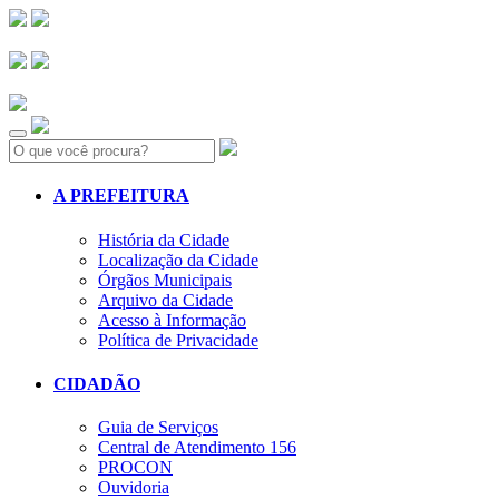
Search:
A PREFEITURA
História da Cidade
Localização da Cidade
Órgãos Municipais
Arquivo da Cidade
Acesso à Informação
Política de Privacidade
CIDADÃO
Guia de Serviços
Central de Atendimento 156
PROCON
Ouvidoria