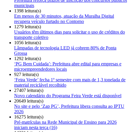
Prefeitura reforça prazos de inscrição dos concursos públicos
municipais
1398 leitura(s)
Em menos de 30 minutos, atuação da Muralha Digital
recupera veículo furtado no Contorno
1279 leitura(s)
Usuários têm últimos dias para solicitar o uso de créditos do
transporte coletivo
1056 leitura(s)
Lâmpadas de tecnologia LED já cobrem 80% de Ponta
Grossa
1292 leitura(s)
‘PG Bem Cuidada’: Prefeitura abre edital para empresas e
microempreendedores locais
927 leitura(s)
‘Feira Verde’ fecha 1º semestre com mais de 1,3 tonelada de
material reciclável recolhido
27407 leitura(s)
Novo calendário do Programa Feira Verde está disponível
20649 leitura(s)
No site e pelo ‘Zap PG’, Prefeitura libera consulta ao IPTU
2026
16275 leitura(s)
Pré-matrículas na Rede Municipal de Ensino para 2026
iniciam nesta terça (16)