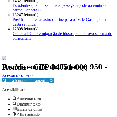
14321 leitura(s)
Estudantes que utilizam meia-passagem poderão emitir o
cartão Conecta PG
13247 leitura(s)
Prefeitura abre cadastro on-line para o ‘Vale-Gás’ a partir
desta segunda
12808 leitura(s)
Conecta PG abre migração de idosos para o novo sistema de
bilhetagem
Av. Visconde de Taunay, 950 - Ronda - CEP 84051-000
Política de Privacidade.
Acessar o conteúdo
Abrir a barra de ferramentas
Acessibilidade
Aumentar texto
Diminuir texto
Escala de cinza
Alto contraste