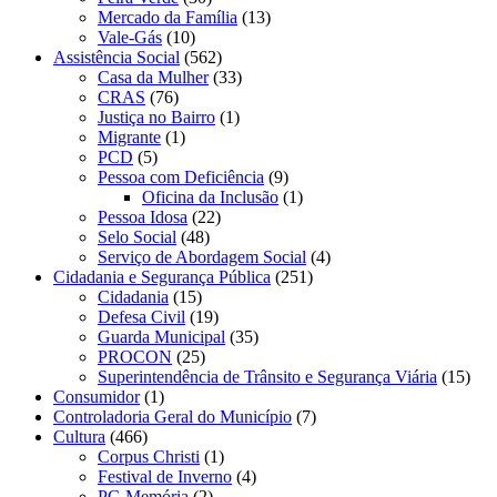
Mercado da Família
(13)
Vale-Gás
(10)
Assistência Social
(562)
Casa da Mulher
(33)
CRAS
(76)
Justiça no Bairro
(1)
Migrante
(1)
PCD
(5)
Pessoa com Deficiência
(9)
Oficina da Inclusão
(1)
Pessoa Idosa
(22)
Selo Social
(48)
Serviço de Abordagem Social
(4)
Cidadania e Segurança Pública
(251)
Cidadania
(15)
Defesa Civil
(19)
Guarda Municipal
(35)
PROCON
(25)
Superintendência de Trânsito e Segurança Viária
(15)
Consumidor
(1)
Controladoria Geral do Município
(7)
Cultura
(466)
Corpus Christi
(1)
Festival de Inverno
(4)
PG Memória
(2)