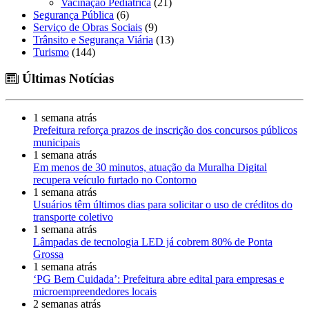
Vacinação Pediátrica
(21)
Segurança Pública
(6)
Serviço de Obras Sociais
(9)
Trânsito e Segurança Viária
(13)
Turismo
(144)
Últimas Notícias
1 semana atrás
Prefeitura reforça prazos de inscrição dos concursos públicos
municipais
1 semana atrás
Em menos de 30 minutos, atuação da Muralha Digital
recupera veículo furtado no Contorno
1 semana atrás
Usuários têm últimos dias para solicitar o uso de créditos do
transporte coletivo
1 semana atrás
Lâmpadas de tecnologia LED já cobrem 80% de Ponta
Grossa
1 semana atrás
‘PG Bem Cuidada’: Prefeitura abre edital para empresas e
microempreendedores locais
2 semanas atrás