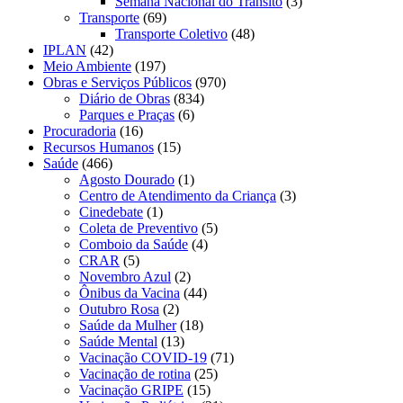
Semana Nacional do Trânsito
(3)
Transporte
(69)
Transporte Coletivo
(48)
IPLAN
(42)
Meio Ambiente
(197)
Obras e Serviços Públicos
(970)
Diário de Obras
(834)
Parques e Praças
(6)
Procuradoria
(16)
Recursos Humanos
(15)
Saúde
(466)
Agosto Dourado
(1)
Centro de Atendimento da Criança
(3)
Cinedebate
(1)
Coleta de Preventivo
(5)
Comboio da Saúde
(4)
CRAR
(5)
Novembro Azul
(2)
Ônibus da Vacina
(44)
Outubro Rosa
(2)
Saúde da Mulher
(18)
Saúde Mental
(13)
Vacinação COVID-19
(71)
Vacinação de rotina
(25)
Vacinação GRIPE
(15)