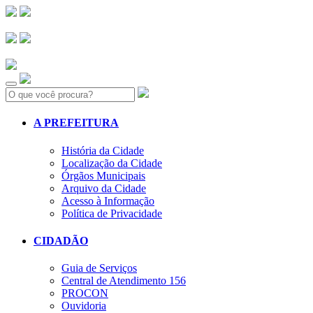
Search:
A PREFEITURA
História da Cidade
Localização da Cidade
Órgãos Municipais
Arquivo da Cidade
Acesso à Informação
Política de Privacidade
CIDADÃO
Guia de Serviços
Central de Atendimento 156
PROCON
Ouvidoria