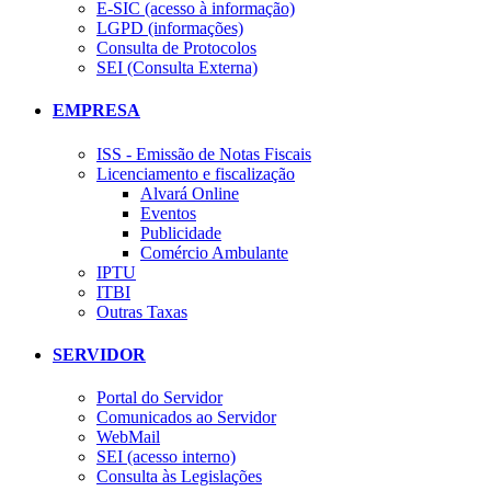
E-SIC (acesso à informação)
LGPD (informações)
Consulta de Protocolos
SEI (Consulta Externa)
EMPRESA
ISS - Emissão de Notas Fiscais
Licenciamento e fiscalização
Alvará Online
Eventos
Publicidade
Comércio Ambulante
IPTU
ITBI
Outras Taxas
SERVIDOR
Portal do Servidor
Comunicados ao Servidor
WebMail
SEI (acesso interno)
Consulta às Legislações