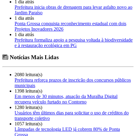
1 dia atrás
Prefeitura inicia obras de drenagem para levar asfalto novo ao
Jardim Paraíso
1 dia atrás
Ponta Grossa conquista reconhecimento estadual com dois
Projetos Inovadores 2026
1 dia atrás
Prefeitura formaliza apoio a pesquisa voltada à biodiversidade
e à restauração ecológica em PG
Notícias Mais Lidas
2080 leitura(s)
Prefeitura reforça prazos de inscrição dos concursos públicos
municipais
1398 leitura(s)
Em menos de 30 minutos, atuação da Muralha Digital
recupera veículo furtado no Contorno
1280 leitura(s)
Usuários têm últimos dias para solicitar o uso de créditos do
transporte coletivo
1057 leitura(s)
Lâmpadas de tecnologia LED já cobrem 80% de Ponta
Grossa