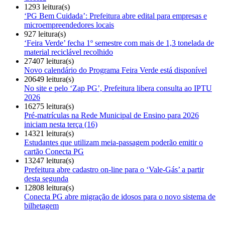
1293 leitura(s)
‘PG Bem Cuidada’: Prefeitura abre edital para empresas e
microempreendedores locais
927 leitura(s)
‘Feira Verde’ fecha 1º semestre com mais de 1,3 tonelada de
material reciclável recolhido
27407 leitura(s)
Novo calendário do Programa Feira Verde está disponível
20649 leitura(s)
No site e pelo ‘Zap PG’, Prefeitura libera consulta ao IPTU
2026
16275 leitura(s)
Pré-matrículas na Rede Municipal de Ensino para 2026
iniciam nesta terça (16)
14321 leitura(s)
Estudantes que utilizam meia-passagem poderão emitir o
cartão Conecta PG
13247 leitura(s)
Prefeitura abre cadastro on-line para o ‘Vale-Gás’ a partir
desta segunda
12808 leitura(s)
Conecta PG abre migração de idosos para o novo sistema de
bilhetagem