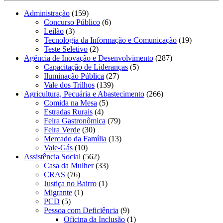
Administração
(159)
Concurso Público
(6)
Leilão
(3)
Tecnologia da Informação e Comunicação
(19)
Teste Seletivo
(2)
Agência de Inovação e Desenvolvimento
(287)
Capacitação de Lideranças
(5)
Iluminação Pública
(27)
Vale dos Trilhos
(139)
Agricultura, Pecuária e Abastecimento
(266)
Comida na Mesa
(5)
Estradas Rurais
(4)
Feira Gastronômica
(79)
Feira Verde
(30)
Mercado da Família
(13)
Vale-Gás
(10)
Assistência Social
(562)
Casa da Mulher
(33)
CRAS
(76)
Justiça no Bairro
(1)
Migrante
(1)
PCD
(5)
Pessoa com Deficiência
(9)
Oficina da Inclusão
(1)