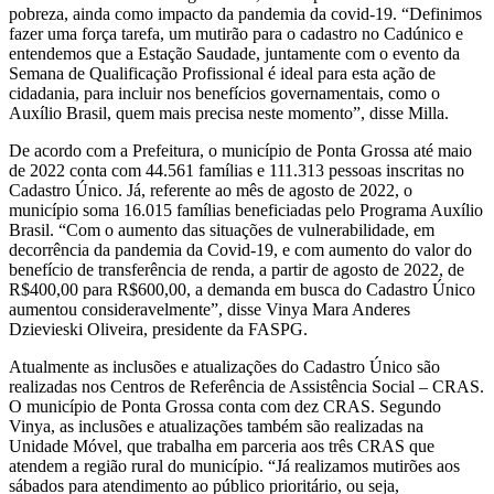
pobreza, ainda como impacto da pandemia da covid-19. “Definimos
fazer uma força tarefa, um mutirão para o cadastro no Cadúnico e
entendemos que a Estação Saudade, juntamente com o evento da
Semana de Qualificação Profissional é ideal para esta ação de
cidadania, para incluir nos benefícios governamentais, como o
Auxílio Brasil, quem mais precisa neste momento”, disse Milla.
De acordo com a Prefeitura, o município de Ponta Grossa até maio
de 2022 conta com 44.561 famílias e 111.313 pessoas inscritas no
Cadastro Único. Já, referente ao mês de agosto de 2022, o
município soma 16.015 famílias beneficiadas pelo Programa Auxílio
Brasil. “Com o aumento das situações de vulnerabilidade, em
decorrência da pandemia da Covid-19, e com aumento do valor do
benefício de transferência de renda, a partir de agosto de 2022, de
R$400,00 para R$600,00, a demanda em busca do Cadastro Único
aumentou consideravelmente”, disse Vinya Mara Anderes
Dzievieski Oliveira, presidente da FASPG.
Atualmente as inclusões e atualizações do Cadastro Único são
realizadas nos Centros de Referência de Assistência Social – CRAS.
O município de Ponta Grossa conta com dez CRAS. Segundo
Vinya, as inclusões e atualizações também são realizadas na
Unidade Móvel, que trabalha em parceria aos três CRAS que
atendem a região rural do município. “Já realizamos mutirões aos
sábados para atendimento ao público prioritário, ou seja,