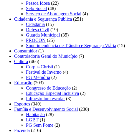
Pessoa Idosa
(22)
Selo Social
(48)
Serviço de Abordagem Social
(4)
Cidadania e Segurança Pública
(251)
Cidadania
(15)
Defesa Civil
(19)
Guarda Municipal
(35)
PROCON
(25)
Superintendência de Trânsito e Segurança Viária
(15)
Consumidor
(1)
Controladoria Geral do Município
(7)
Cultura
(466)
Corpus Christi
(1)
Festival de Inverno
(4)
PG Memória
(2)
Educação
(203)
Congresso de Educação
(2)
Educação Especial Inclusiva
(2)
Infraestrutura escolar
(3)
Esportes
(340)
Família e Desenvolvimento Social
(230)
Habitação
(28)
LGBT
(1)
PG Sem Fome
(2)
Fazenda
(216)