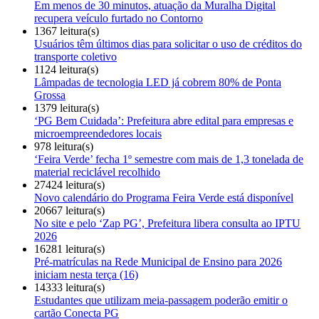
Em menos de 30 minutos, atuação da Muralha Digital
recupera veículo furtado no Contorno
1367 leitura(s)
Usuários têm últimos dias para solicitar o uso de créditos do
transporte coletivo
1124 leitura(s)
Lâmpadas de tecnologia LED já cobrem 80% de Ponta
Grossa
1379 leitura(s)
‘PG Bem Cuidada’: Prefeitura abre edital para empresas e
microempreendedores locais
978 leitura(s)
‘Feira Verde’ fecha 1º semestre com mais de 1,3 tonelada de
material reciclável recolhido
27424 leitura(s)
Novo calendário do Programa Feira Verde está disponível
20667 leitura(s)
No site e pelo ‘Zap PG’, Prefeitura libera consulta ao IPTU
2026
16281 leitura(s)
Pré-matrículas na Rede Municipal de Ensino para 2026
iniciam nesta terça (16)
14333 leitura(s)
Estudantes que utilizam meia-passagem poderão emitir o
cartão Conecta PG