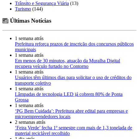
Trânsito e Segurança Viária
(13)
Turismo
(144)
Últimas Notícias
1 semana atrás
Prefeitura reforça prazos de inscrição dos concursos públicos
municipais
1 semana atrás
Em menos de 30 minutos, atuação da Muralha Digital
recupera veículo furtado no Contorno
1 semana atrás
Usuários têm últimos dias para solicitar o uso de créditos do
transporte coletivo
1 semana atrás
Lâmpadas de tecnologia LED já cobrem 80% de Ponta
Grossa
1 semana atrás
‘PG Bem Cuidada’: Prefeitura abre edital para empresas e
microempreendedores locais
2 semanas atrás
‘Feira Verde’ fecha 1º semestre com mais de 1,3 tonelada de
material reciclável recolhido
1 dia atrás