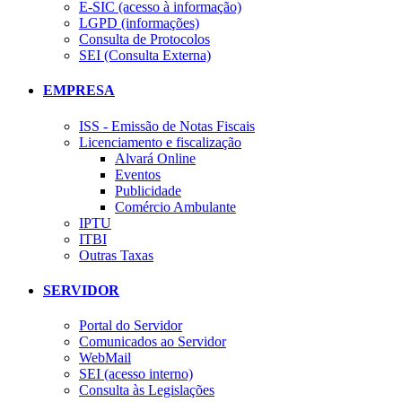
E-SIC (acesso à informação)
LGPD (informações)
Consulta de Protocolos
SEI (Consulta Externa)
EMPRESA
ISS - Emissão de Notas Fiscais
Licenciamento e fiscalização
Alvará Online
Eventos
Publicidade
Comércio Ambulante
IPTU
ITBI
Outras Taxas
SERVIDOR
Portal do Servidor
Comunicados ao Servidor
WebMail
SEI (acesso interno)
Consulta às Legislações