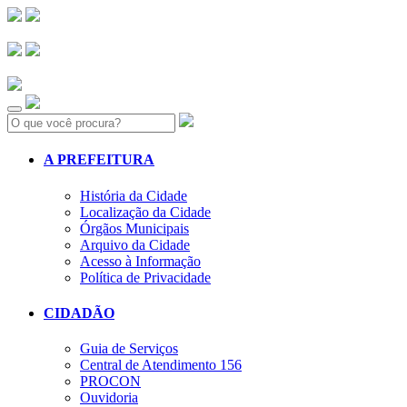
Search:
A PREFEITURA
História da Cidade
Localização da Cidade
Órgãos Municipais
Arquivo da Cidade
Acesso à Informação
Política de Privacidade
CIDADÃO
Guia de Serviços
Central de Atendimento 156
PROCON
Ouvidoria