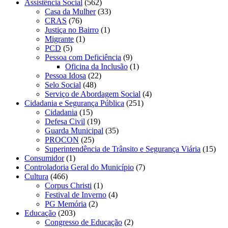
Assistência Social
(562)
Casa da Mulher
(33)
CRAS
(76)
Justiça no Bairro
(1)
Migrante
(1)
PCD
(5)
Pessoa com Deficiência
(9)
Oficina da Inclusão
(1)
Pessoa Idosa
(22)
Selo Social
(48)
Serviço de Abordagem Social
(4)
Cidadania e Segurança Pública
(251)
Cidadania
(15)
Defesa Civil
(19)
Guarda Municipal
(35)
PROCON
(25)
Superintendência de Trânsito e Segurança Viária
(15)
Consumidor
(1)
Controladoria Geral do Município
(7)
Cultura
(466)
Corpus Christi
(1)
Festival de Inverno
(4)
PG Memória
(2)
Educação
(203)
Congresso de Educação
(2)