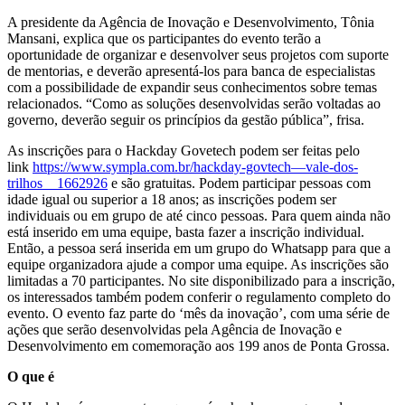
A presidente da Agência de Inovação e Desenvolvimento, Tônia
Mansani, explica que os participantes do evento terão a
oportunidade de organizar e desenvolver seus projetos com suporte
de mentorias, e deverão apresentá-los para banca de especialistas
com a possibilidade de expandir seus conhecimentos sobre temas
relacionados. “Como as soluções desenvolvidas serão voltadas ao
governo, deverão seguir os princípios da gestão pública”, frisa.
As inscrições para o Hackday Govetech podem ser feitas pelo
link
https://www.sympla.com.br/hackday-govtech—vale-dos-
trilhos__1662926
e são gratuitas. Podem participar pessoas com
idade igual ou superior a 18 anos; as inscrições podem ser
individuais ou em grupo de até cinco pessoas. Para quem ainda não
está inserido em uma equipe, basta fazer a inscrição individual.
Então, a pessoa será inserida em um grupo do Whatsapp para que a
equipe organizadora ajude a compor uma equipe. As inscrições são
limitadas a 70 participantes. No site disponibilizado para a inscrição,
os interessados também podem conferir o regulamento completo do
evento. O evento faz parte do ‘mês da inovação’, com uma série de
ações que serão desenvolvidas pela Agência de Inovação e
Desenvolvimento em comemoração aos 199 anos de Ponta Grossa.
O que é