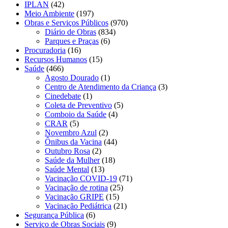
IPLAN
(42)
Meio Ambiente
(197)
Obras e Serviços Públicos
(970)
Diário de Obras
(834)
Parques e Praças
(6)
Procuradoria
(16)
Recursos Humanos
(15)
Saúde
(466)
Agosto Dourado
(1)
Centro de Atendimento da Criança
(3)
Cinedebate
(1)
Coleta de Preventivo
(5)
Comboio da Saúde
(4)
CRAR
(5)
Novembro Azul
(2)
Ônibus da Vacina
(44)
Outubro Rosa
(2)
Saúde da Mulher
(18)
Saúde Mental
(13)
Vacinação COVID-19
(71)
Vacinação de rotina
(25)
Vacinação GRIPE
(15)
Vacinação Pediátrica
(21)
Segurança Pública
(6)
Serviço de Obras Sociais
(9)