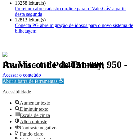
13258 leitura(s)
Prefeitura abre cadastro on-line para o ‘Vale-Gás’ a partir
desta segunda
12813 leitura(s)
Conecta PG abre migração de idosos para o novo sistema de
bilhetagem
Av. Visconde de Taunay, 950 - Ronda - CEP 84051-000
Política de Privacidade.
Acessar o conteúdo
Abrir a barra de ferramentas
Acessibilidade
Aumentar texto
Diminuir texto
Escala de cinza
Alto contraste
Contraste negativo
Fundo claro