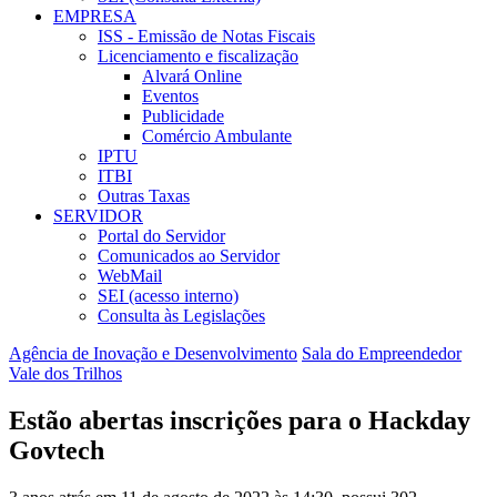
EMPRESA
ISS - Emissão de Notas Fiscais
Licenciamento e fiscalização
Alvará Online
Eventos
Publicidade
Comércio Ambulante
IPTU
ITBI
Outras Taxas
SERVIDOR
Portal do Servidor
Comunicados ao Servidor
WebMail
SEI (acesso interno)
Consulta às Legislações
Agência de Inovação e Desenvolvimento
Sala do Empreendedor
Vale dos Trilhos
Estão abertas inscrições para o Hackday
Govtech