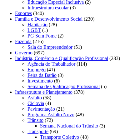
Educação Especial Inclusiva
(2)
Infraestrutura escolar
(3)
Esportes
(340)
Família e Desenvolvimento Social
(230)
Habitação
(28)
LGBT
(1)
PG Sem Fome
(2)
Fazenda
(216)
Sala do Empreendedor
(51)
Governo
(697)
Indústria, Comércio e Qualificação Profissional
(283)
Agência do Trabalhador
(114)
Emprego
(41)
Feira da Barão
(8)
Investimento
(6)
Semana de Qualificação Profissional
(5)
Infraestrutura e Planejamento
(378)
Asfalto
(58)
Ciclovia
(4)
Pavimentação
(21)
Programa Asfalto Novo
(48)
Trânsito
(72)
Semana Nacional do Trânsito
(3)
Transporte
(69)
Transporte Coletivo
(48)