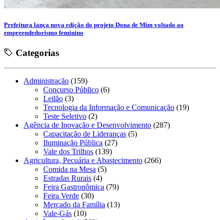
Prefeitura lança nova edição do projeto Dona de Mim voltado ao
empreendedorismo feminino
Categorias
Administração
(159)
Concurso Público
(6)
Leilão
(3)
Tecnologia da Informação e Comunicação
(19)
Teste Seletivo
(2)
Agência de Inovação e Desenvolvimento
(287)
Capacitação de Lideranças
(5)
Iluminação Pública
(27)
Vale dos Trilhos
(139)
Agricultura, Pecuária e Abastecimento
(266)
Comida na Mesa
(5)
Estradas Rurais
(4)
Feira Gastronômica
(79)
Feira Verde
(30)
Mercado da Família
(13)
Vale-Gás
(10)