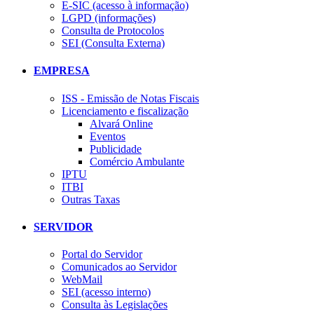
E-SIC (acesso à informação)
LGPD (informações)
Consulta de Protocolos
SEI (Consulta Externa)
EMPRESA
ISS - Emissão de Notas Fiscais
Licenciamento e fiscalização
Alvará Online
Eventos
Publicidade
Comércio Ambulante
IPTU
ITBI
Outras Taxas
SERVIDOR
Portal do Servidor
Comunicados ao Servidor
WebMail
SEI (acesso interno)
Consulta às Legislações