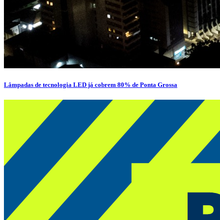
Lâmpadas de tecnologia LED já cobrem 80% de Ponta Grossa