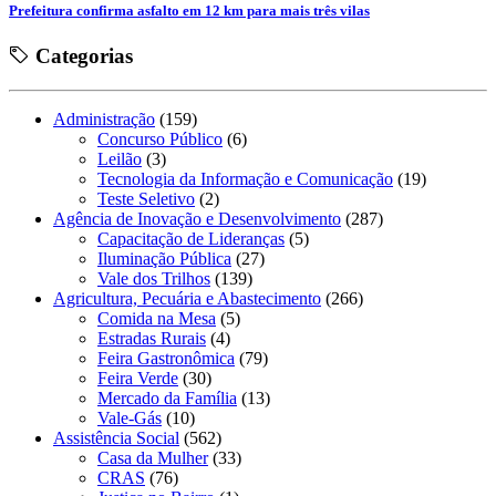
Prefeitura confirma asfalto em 12 km para mais três vilas
Categorias
Administração
(159)
Concurso Público
(6)
Leilão
(3)
Tecnologia da Informação e Comunicação
(19)
Teste Seletivo
(2)
Agência de Inovação e Desenvolvimento
(287)
Capacitação de Lideranças
(5)
Iluminação Pública
(27)
Vale dos Trilhos
(139)
Agricultura, Pecuária e Abastecimento
(266)
Comida na Mesa
(5)
Estradas Rurais
(4)
Feira Gastronômica
(79)
Feira Verde
(30)
Mercado da Família
(13)
Vale-Gás
(10)
Assistência Social
(562)
Casa da Mulher
(33)
CRAS
(76)