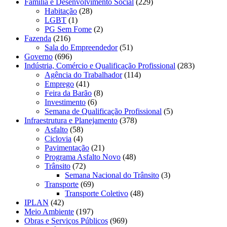
Família e Desenvolvimento Social
(229)
Habitação
(28)
LGBT
(1)
PG Sem Fome
(2)
Fazenda
(216)
Sala do Empreendedor
(51)
Governo
(696)
Indústria, Comércio e Qualificação Profissional
(283)
Agência do Trabalhador
(114)
Emprego
(41)
Feira da Barão
(8)
Investimento
(6)
Semana de Qualificação Profissional
(5)
Infraestrutura e Planejamento
(378)
Asfalto
(58)
Ciclovia
(4)
Pavimentação
(21)
Programa Asfalto Novo
(48)
Trânsito
(72)
Semana Nacional do Trânsito
(3)
Transporte
(69)
Transporte Coletivo
(48)
IPLAN
(42)
Meio Ambiente
(197)
Obras e Serviços Públicos
(969)