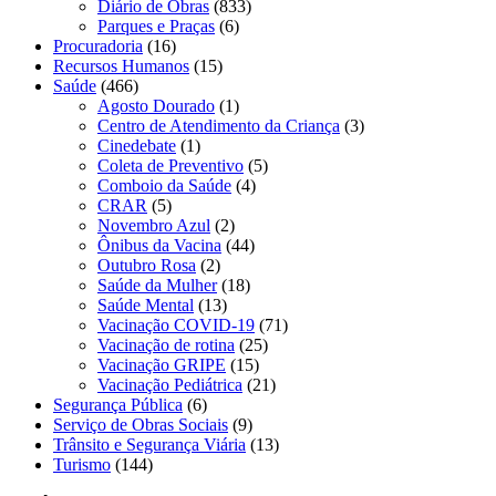
Diário de Obras
(833)
Parques e Praças
(6)
Procuradoria
(16)
Recursos Humanos
(15)
Saúde
(466)
Agosto Dourado
(1)
Centro de Atendimento da Criança
(3)
Cinedebate
(1)
Coleta de Preventivo
(5)
Comboio da Saúde
(4)
CRAR
(5)
Novembro Azul
(2)
Ônibus da Vacina
(44)
Outubro Rosa
(2)
Saúde da Mulher
(18)
Saúde Mental
(13)
Vacinação COVID-19
(71)
Vacinação de rotina
(25)
Vacinação GRIPE
(15)
Vacinação Pediátrica
(21)
Segurança Pública
(6)
Serviço de Obras Sociais
(9)
Trânsito e Segurança Viária
(13)
Turismo
(144)