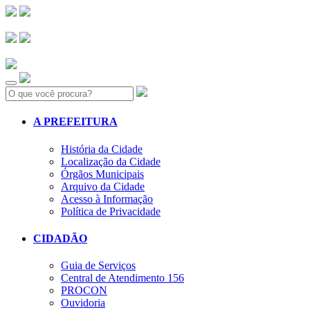
Search:
A PREFEITURA
História da Cidade
Localização da Cidade
Órgãos Municipais
Arquivo da Cidade
Acesso à Informação
Política de Privacidade
CIDADÃO
Guia de Serviços
Central de Atendimento 156
PROCON
Ouvidoria