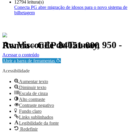
12794 leitura(s)
Conecta PG abre migração de idosos para o novo sistema de
bilhetagem
Av. Visconde de Taunay, 950 - Ronda - CEP 84051-000
Política de Privacidade.
Acessar o conteúdo
Abrir a barra de ferramentas
Acessibilidade
Aumentar texto
Diminuir texto
Escala de cinza
Alto contraste
Contraste negativo
Fundo claro
Links sublinhados
Legibilidade da fonte
Redefinir