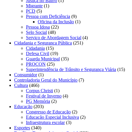
Justiça no Bairro
(1)
Migrante
(1)
PCD
(5)
Pessoa com Deficiência
(9)
Oficina da Inclusão
(1)
Pessoa Idosa
(22)
Selo Social
(48)
Serviço de Abordagem Social
(4)
Cidadania e Segurança Pública
(251)
Cidadania
(15)
Defesa Civil
(19)
Guarda Municipal
(35)
PROCON
(25)
Superintendência de Trânsito e Segurança Viária
(15)
Consumidor
(1)
Controladoria Geral do Município
(7)
Cultura
(466)
Corpus Christi
(1)
Festival de Inverno
(4)
PG Memória
(2)
Educação
(203)
Congresso de Educação
(2)
Educação Especial Inclusiva
(2)
Infraestrutura escolar
(3)
Esportes
(340)