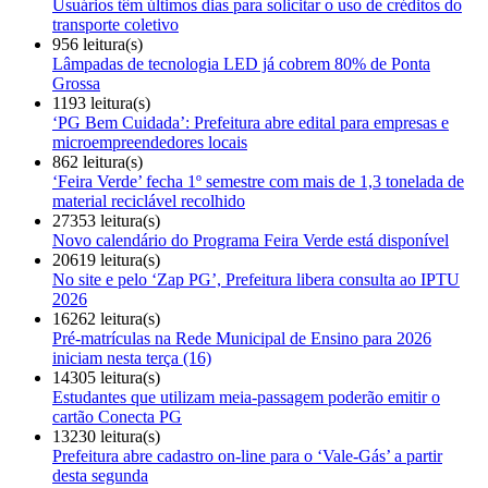
Usuários têm últimos dias para solicitar o uso de créditos do
transporte coletivo
956 leitura(s)
Lâmpadas de tecnologia LED já cobrem 80% de Ponta
Grossa
1193 leitura(s)
‘PG Bem Cuidada’: Prefeitura abre edital para empresas e
microempreendedores locais
862 leitura(s)
‘Feira Verde’ fecha 1º semestre com mais de 1,3 tonelada de
material reciclável recolhido
27353 leitura(s)
Novo calendário do Programa Feira Verde está disponível
20619 leitura(s)
No site e pelo ‘Zap PG’, Prefeitura libera consulta ao IPTU
2026
16262 leitura(s)
Pré-matrículas na Rede Municipal de Ensino para 2026
iniciam nesta terça (16)
14305 leitura(s)
Estudantes que utilizam meia-passagem poderão emitir o
cartão Conecta PG
13230 leitura(s)
Prefeitura abre cadastro on-line para o ‘Vale-Gás’ a partir
desta segunda