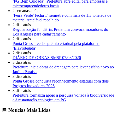
‘PG Bem Cuidada’: Prefeitura abre edital para empresas e
microempreendedores locais
2 semanas atrás
‘Feira Verde’ fecha 1º semestre com mais de 1,3 tonelada de
material reciclável recolhido
2 dias atrás
Regularização fundiária: Prefeitura convoca moradores do
Los Angeles para cadastramento
2 dias atrás
Ponta Grossa recebe prêmio estadual pela plataforma
‘ElaProtegida’
2 dias atrás
DIÁRIO DE OBRAS SMSP 07/08/2026
3 dias atrás
Prefeitura inicia obras de drenagem para levar asfalto novo ao
Jardim Paraíso
3 dias atrás
Ponta Grossa conquista reconhecimento estadual com dois
Projetos Inovadores 2026
3 dias atrás
Prefeitura formaliza apoio a pesquisa voltada à biodiversidade
e à restauração ecológica em PG
Notícias Mais Lidas