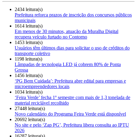
2434 leitura(s)
Prefeitura reforça prazos de inscrição dos concursos públicos
municipais
1614 leitura(s)
Em menos de 30 minutos, atuação da Muralha Digital
recupera veículo furtado no Contorno
1453 leitura(s)
Usuários têm últimos dias para solicitar o uso de créditos do
transporte coletivo
1198 leitura(s)
Lâmpadas de tecnologia LED já cobrem 80% de Ponta
Grossa
1456 leitura(s)
‘PG Bem Cuidada’: Prefeitura abre edital para empresas e
microempreendedores locais
1034 leitura(s)
‘Feira Verde’ fecha 1º semestre com mais de 1,3 tonelada de
material reciclável recolhido
27448 leitura(s)
Novo calendário do Programa Feira Verde está disponível
20692 leitura(s)
No site e pelo ‘Zap PG’, Prefeitura libera consulta ao IPTU
2026
16287 leitura(s)