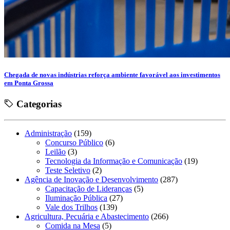
Chegada de novas indústrias reforça ambiente favorável aos investimentos
em Ponta Grossa
Categorias
Administração
(159)
Concurso Público
(6)
Leilão
(3)
Tecnologia da Informação e Comunicação
(19)
Teste Seletivo
(2)
Agência de Inovação e Desenvolvimento
(287)
Capacitação de Lideranças
(5)
Iluminação Pública
(27)
Vale dos Trilhos
(139)
Agricultura, Pecuária e Abastecimento
(266)
Comida na Mesa
(5)