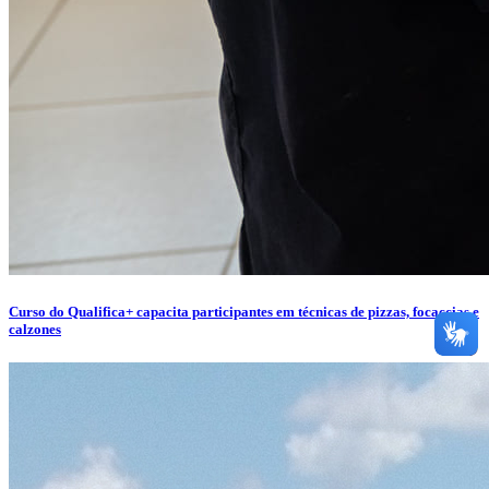
Curso do Qualifica+ capacita participantes em técnicas de pizzas, focaccias e
calzones