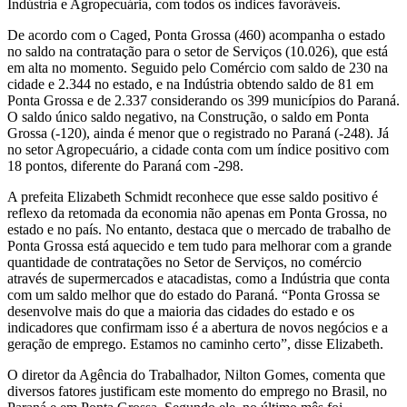
Indústria e Agropecuária, com todos os índices favoráveis.
De acordo com o Caged, Ponta Grossa (460) acompanha o estado
no saldo na contratação para o setor de Serviços (10.026), que está
em alta no momento. Seguido pelo Comércio com saldo de 230 na
cidade e 2.344 no estado, e na Indústria obtendo saldo de 81 em
Ponta Grossa e de 2.337 considerando os 399 municípios do Paraná.
O saldo único saldo negativo, na Construção, o saldo em Ponta
Grossa (-120), ainda é menor que o registrado no Paraná (-248). Já
no setor Agropecuário, a cidade conta com um índice positivo com
18 pontos, diferente do Paraná com -298.
A prefeita Elizabeth Schmidt reconhece que esse saldo positivo é
reflexo da retomada da economia não apenas em Ponta Grossa, no
estado e no país. No entanto, destaca que o mercado de trabalho de
Ponta Grossa está aquecido e tem tudo para melhorar com a grande
quantidade de contratações no Setor de Serviços, no comércio
através de supermercados e atacadistas, como a Indústria que conta
com um saldo melhor que do estado do Paraná. “Ponta Grossa se
desenvolve mais do que a maioria das cidades do estado e os
indicadores que confirmam isso é a abertura de novos negócios e a
geração de emprego. Estamos no caminho certo”, disse Elizabeth.
O diretor da Agência do Trabalhador, Nilton Gomes, comenta que
diversos fatores justificam este momento do emprego no Brasil, no