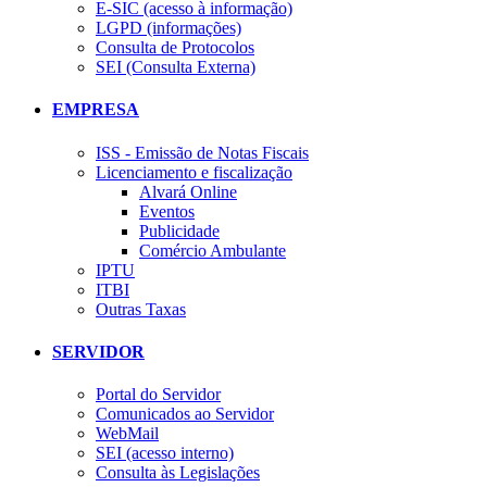
E-SIC (acesso à informação)
LGPD (informações)
Consulta de Protocolos
SEI (Consulta Externa)
EMPRESA
ISS - Emissão de Notas Fiscais
Licenciamento e fiscalização
Alvará Online
Eventos
Publicidade
Comércio Ambulante
IPTU
ITBI
Outras Taxas
SERVIDOR
Portal do Servidor
Comunicados ao Servidor
WebMail
SEI (acesso interno)
Consulta às Legislações