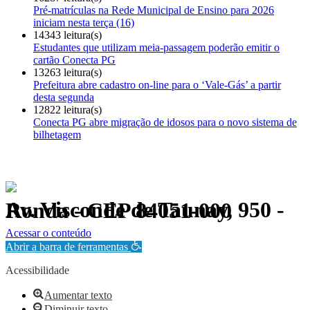
Pré-matrículas na Rede Municipal de Ensino para 2026
iniciam nesta terça (16)
14343 leitura(s)
Estudantes que utilizam meia-passagem poderão emitir o
cartão Conecta PG
13263 leitura(s)
Prefeitura abre cadastro on-line para o ‘Vale-Gás’ a partir
desta segunda
12822 leitura(s)
Conecta PG abre migração de idosos para o novo sistema de
bilhetagem
Av. Visconde de Taunay, 950 - Ronda - CEP 84051-000
Política de Privacidade.
Acessar o conteúdo
Abrir a barra de ferramentas
Acessibilidade
Aumentar texto
Diminuir texto