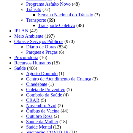
Programa Asfalto Novo
(48)
Trânsito
(72)
Semana Nacional do Trânsito
(3)
Transporte
(69)
Transporte Coletivo
(48)
IPLAN
(42)
Meio Ambiente
(197)
Obras e Serviços Públicos
(970)
Diário de Obras
(834)
Parques e Praças
(6)
Procuradoria
(16)
Recursos Humanos
(15)
Saúde
(466)
Agosto Dourado
(1)
Centro de Atendimento da Criança
(3)
Cinedebate
(1)
Coleta de Preventivo
(5)
Comboio da Saúde
(4)
CRAR
(5)
Novembro Azul
(2)
Ônibus da Vacina
(44)
Outubro Rosa
(2)
Saúde da Mulher
(18)
Saúde Mental
(13)
Vacinação COVID-19
(71)