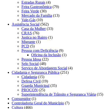
Estradas Rurais
(4)
Feira Gastronômica
(79)
Feira Verde
(30)
Mercado da Família
(13)
Vale-Gás
(10)
Assistência Social
(562)
Casa da Mulher
(33)
CRAS
(76)
Justiça no Bairro
(1)
Migrante
(1)
PCD
(5)
Pessoa com Deficiência
(9)
Oficina da Inclusão
(1)
Pessoa Idosa
(22)
Selo Social
(48)
Serviço de Abordagem Social
(4)
Cidadania e Segurança Pública
(251)
Cidadania
(15)
Defesa Civil
(19)
Guarda Municipal
(35)
PROCON
(25)
Superintendência de Trânsito e Segurança Viária
(15)
Consumidor
(1)
Controladoria Geral do Município
(7)
Cultura
(466)