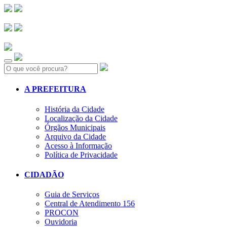
Search:
A PREFEITURA
História da Cidade
Localização da Cidade
Órgãos Municipais
Arquivo da Cidade
Acesso à Informação
Política de Privacidade
CIDADÃO
Guia de Serviços
Central de Atendimento 156
PROCON
Ouvidoria