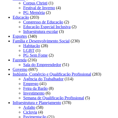
Corpus Christi
(1)
Festival de Inverno
(4)
PG Memória
(2)
Educação
(203)
Congresso de Educação
(2)
Educação Especial Inclusiva
(2)
Infraestrutura escolar
(3)
Esportes
(340)
Família e Desenvolvimento Social
(230)
Habitação
(28)
LGBT
(1)
PG Sem Fome
(2)
Fazenda
(216)
Sala do Empreendedor
(51)
Governo
(697)
Indústria, Comércio e Qualificação Profissional
(283)
Agência do Trabalhador
(114)
Emprego
(41)
Feira da Barão
(8)
Investimento
(6)
Semana de Qualificação Profissional
(5)
Infraestrutura e Planejamento
(378)
Asfalto
(58)
Ciclovia
(4)
Pavimentação
(21)