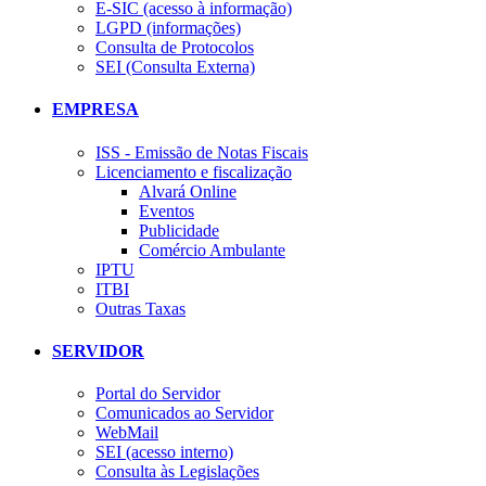
E-SIC (acesso à informação)
LGPD (informações)
Consulta de Protocolos
SEI (Consulta Externa)
EMPRESA
ISS - Emissão de Notas Fiscais
Licenciamento e fiscalização
Alvará Online
Eventos
Publicidade
Comércio Ambulante
IPTU
ITBI
Outras Taxas
SERVIDOR
Portal do Servidor
Comunicados ao Servidor
WebMail
SEI (acesso interno)
Consulta às Legislações