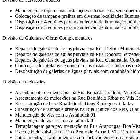
Manutenção e reparos nas instalações internas e na sede oper
Colocação de tampas e grelhas em diversas localidades Ilumina
Disposição de 4 equipes para manutenção de iluminação públic
Disposição de 3 equipes para manutenção de iluminação pública e
Divisão de Galerias e Obras Complementares
Reparos de galerias de águas pluviais na Rua Delfim Moreira 
Reparos de galerias de águas pluviais na Rua Rodolfo Serzede
Reparos de galerias de águas pluviais na Rua Canafístula, Con
Confecção de artefatos de concreto nas instalações internas d
Desobstrução de galerias de águas pluviais com caminhão hidro
Divisão de meios-fios
Assentamento de meios-fios na Rua Eduardo Prado na Vila Ri
Assentamento de meios-fios na Rua Bonifácio Ribas na Vila C
Reconstrução de base Rua João de Deus Rodrigues, Olarias
Substituição de tampas e grelhas na Rua Eunice dos Reis, Olari
Manutenção de vias com o Asfaltruck 01
Manutenção de vias com o Asfaltruck 02
Terraplanagem para pavimentação na Rua Arapongas, Boa Vis
Execução de sub-base na Rua Bento do Amaral, Vila Rio Bran
Patrolamento, cascalhamento e compactação em vias na região 