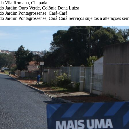
o da Vila Romana, Chapada
 do Jardim Ouro Verde, Colônia Dona Luiza
 do Jardim Pontagrossense, Cará-Cará
o Jardim Pontagrossense, Cará-Cará Serviços sujeitos a alterações sem