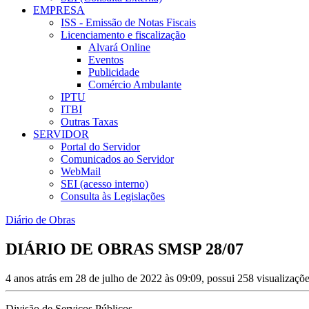
EMPRESA
ISS - Emissão de Notas Fiscais
Licenciamento e fiscalização
Alvará Online
Eventos
Publicidade
Comércio Ambulante
IPTU
ITBI
Outras Taxas
SERVIDOR
Portal do Servidor
Comunicados ao Servidor
WebMail
SEI (acesso interno)
Consulta às Legislações
Diário de Obras
DIÁRIO DE OBRAS SMSP 28/07
4 anos atrás em 28 de julho de 2022 às 09:09, possui 258 visualizaç
Divisão de Serviços Públicos