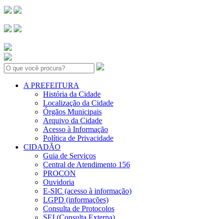
Search:
A PREFEITURA
História da Cidade
Localização da Cidade
Órgãos Municipais
Arquivo da Cidade
Acesso à Informação
Política de Privacidade
CIDADÃO
Guia de Serviços
Central de Atendimento 156
PROCON
Ouvidoria
E-SIC (acesso à informação)
LGPD (informações)
Consulta de Protocolos
SEI (Consulta Externa)