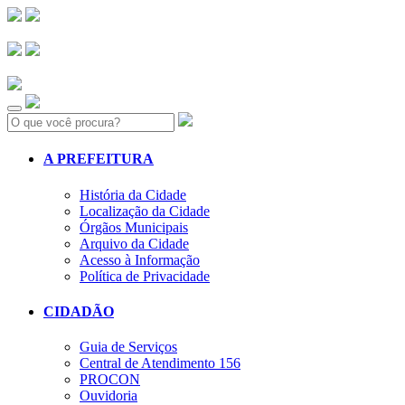
Search:
A PREFEITURA
História da Cidade
Localização da Cidade
Órgãos Municipais
Arquivo da Cidade
Acesso à Informação
Política de Privacidade
CIDADÃO
Guia de Serviços
Central de Atendimento 156
PROCON
Ouvidoria