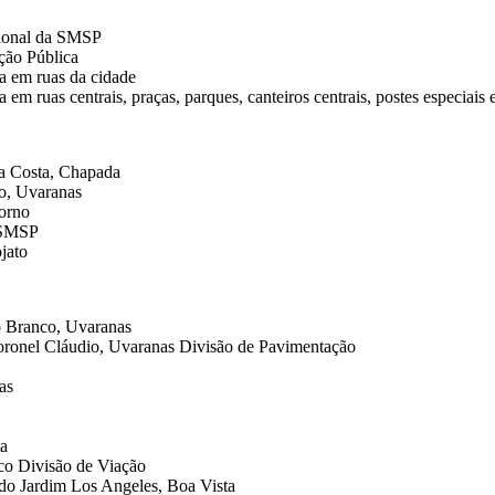
acional da SMSP
ção Pública
a em ruas da cidade
m ruas centrais, praças, parques, canteiros centrais, postes especiais 
da Costa, Chapada
lo, Uvaranas
torno
a SMSP
jato
o Branco, Uvaranas
oronel Cláudio, Uvaranas Divisão de Pavimentação
as
ta
co Divisão de Viação
do Jardim Los Angeles, Boa Vista