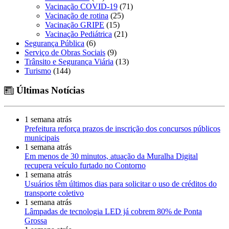
Vacinação COVID-19
(71)
Vacinação de rotina
(25)
Vacinação GRIPE
(15)
Vacinação Pediátrica
(21)
Segurança Pública
(6)
Serviço de Obras Sociais
(9)
Trânsito e Segurança Viária
(13)
Turismo
(144)
Últimas Notícias
1 semana atrás
Prefeitura reforça prazos de inscrição dos concursos públicos
municipais
1 semana atrás
Em menos de 30 minutos, atuação da Muralha Digital
recupera veículo furtado no Contorno
1 semana atrás
Usuários têm últimos dias para solicitar o uso de créditos do
transporte coletivo
1 semana atrás
Lâmpadas de tecnologia LED já cobrem 80% de Ponta
Grossa