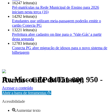
16247 leitura(s)
Pré-matrículas na Rede Municipal de Ensino para 2026
iniciam nesta terça (16)
14292 leitura(s)
Estudantes que utilizam meia-passagem poderão emitir o
cartão Conecta PG
13221 leitura(s)
Prefeitura abre cadastro on-line para o ‘Vale-Gás’ a partir
desta segunda
12783 leitura(s)
Conecta PG abre migração de idosos para o novo sistema de
bilhetagem
Av. Visconde de Taunay, 950 - Ronda - CEP 84051-000
Política de Privacidade.
Acessar o conteúdo
Abrir a barra de ferramentas
Acessibilidade
Aumentar texto