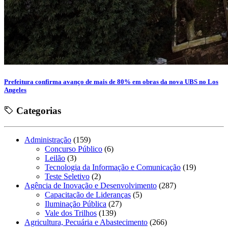
Prefeitura confirma avanço de mais de 80% em obras da nova UBS no Los
Angeles
Categorias
Administração
(159)
Concurso Público
(6)
Leilão
(3)
Tecnologia da Informação e Comunicação
(19)
Teste Seletivo
(2)
Agência de Inovação e Desenvolvimento
(287)
Capacitação de Lideranças
(5)
Iluminação Pública
(27)
Vale dos Trilhos
(139)
Agricultura, Pecuária e Abastecimento
(266)