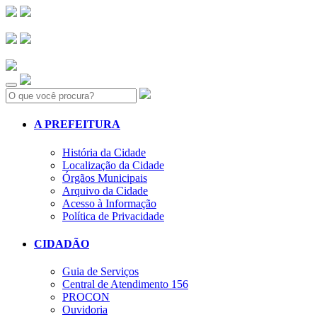
Search:
A PREFEITURA
História da Cidade
Localização da Cidade
Órgãos Municipais
Arquivo da Cidade
Acesso à Informação
Política de Privacidade
CIDADÃO
Guia de Serviços
Central de Atendimento 156
PROCON
Ouvidoria