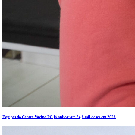
Equipes do Centro Vacina PG já aplicaram 34,6 mil doses em 2026