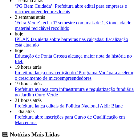
1 semana atrás
‘PG Bem Cuidada’: Prefeitura abre edital para empresas e
microempreendedores locais
2 semanas atrás
‘Feira Verde’ fecha 1º semestre com mais de 1,3 tonelada de
material reciclável recolhido
hoje
IPLAN faz alerta sobre barreiras nas calçadas: fiscalização
está atuando
hoje
Educação de Ponta Grossa alcança maior nota da história no
Ideb
19 horas atrás
Prefeitura lança nova edição do ‘Programa Voe’ para acelerar
o crescimento de microempreendedores
19 horas atrás
Prefeitura avança com infraestrutura e regularização fundiária
no Jardim Ouro Verde
21 horas atrás
Prefeitura lança editais da Política Nacional Aldir Blanc
1 dia atrás
Prefeitura abre inscrições para Curso de Qualificação em
Marcenaria
Notícias Mais Lidas