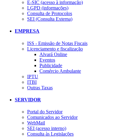
E-SIC (acesso à informação)
LGPD (informações)
Consulta de Protocolos
SEI (Consulta Externa)
EMPRESA
ISS - Emissão de Notas Fiscais
Licenciamento e fiscalização
Alvará Online
Eventos
Publicidade
Comércio Ambulante
IPTU
ITBI
Outras Taxas
SERVIDOR
Portal do Servidor
Comunicados ao Servidor
WebMail
SEI (acesso interno)
Consulta às Legislações