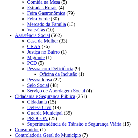
Comida na Mesa
(5)
Estradas Rurais
(4)
Feira Gastronômica
(79)
Feira Verde
(30)
Mercado da Família
(13)
Vale-Gás
(10)
Assistência Social
(562)
Casa da Mulher
(33)
CRAS
(76)
Justiça no Bairro
(1)
Migrante
(1)
PCD
(5)
Pessoa com Deficiência
(9)
Oficina da Inclusão
(1)
Pessoa Idosa
(22)
Selo Social
(48)
Serviço de Abordagem Social
(4)
Cidadania e Segurança Pública
(251)
Cidadania
(15)
Defesa Civil
(19)
Guarda Municipal
(35)
PROCON
(25)
Superintendência de Trânsito e Segurança Viária
(15)
Consumidor
(1)
Controladoria Geral do Município
(7)