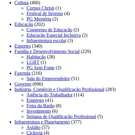
Cultura
(466)
Corpus Christi
(1)
Festival de Inverno
(4)
PG Memória
(2)
Educação
(202)
Congresso de Educação
(2)
Educação Especial Inclusiva
(2)
Infraestrutura escolar
(3)
Esportes
(340)
Família e Desenvolvimento Social
(229)
Habitação
(28)
LGBT
(1)
PG Sem Fome
(2)
Fazenda
(216)
Sala do Empreendedor
(51)
Governo
(696)
Indústria, Comércio e Qualificação Profissional
(283)
Agência do Trabalhador
(114)
Emprego
(41)
Feira da Barão
(8)
Investimento
(6)
Semana de Qualificação Profissional
(5)
Infraestrutura e Planejamento
(377)
Asfalto
(57)
Ciclovia
(4)