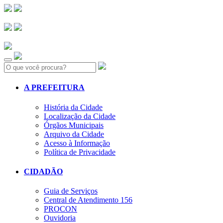
Search:
A PREFEITURA
História da Cidade
Localização da Cidade
Órgãos Municipais
Arquivo da Cidade
Acesso à Informação
Política de Privacidade
CIDADÃO
Guia de Serviços
Central de Atendimento 156
PROCON
Ouvidoria