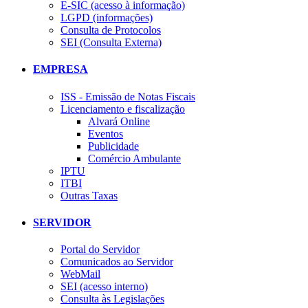
E-SIC (acesso à informação)
LGPD (informações)
Consulta de Protocolos
SEI (Consulta Externa)
EMPRESA
ISS - Emissão de Notas Fiscais
Licenciamento e fiscalização
Alvará Online
Eventos
Publicidade
Comércio Ambulante
IPTU
ITBI
Outras Taxas
SERVIDOR
Portal do Servidor
Comunicados ao Servidor
WebMail
SEI (acesso interno)
Consulta às Legislações