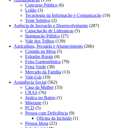
Concurso Público
(6)
Leilão
(3)
Tecnologia da Informação e Comunicação
(19)
Teste Seletivo
(2)
Agência de Inovação e Desenvolvimento
(287)
Capacitação de Lideranças
(5)
Iluminação Pública
(27)
Vale dos Trilhos
(139)
Agricultura, Pecuária e Abastecimento
(266)
Comida na Mesa
(5)
Estradas Rurais
(4)
Feira Gastronômica
(79)
Feira Verde
(30)
Mercado da Família
(13)
Vale-Gás
(10)
Assistência Social
(562)
Casa da Mulher
(33)
CRAS
(76)
Justiça no Bairro
(1)
Migrante
(1)
PCD
(5)
Pessoa com Deficiência
(9)
Oficina da Inclusão
(1)
Pessoa Idosa
(22)