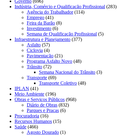
Governo
(696)
Indústria, Comércio e Qualificação Profissional
(283)
Agência do Trabalhador
(114)
Emprego
(41)
Feira da Barão
(8)
Investimento
(6)
Semana de Qualificação Profissional
(5)
Infraestrutura e Planejamento
(377)
Asfalto
(57)
Ciclovia
(4)
Pavimentação
(21)
Programa Asfalto Novo
(48)
Trânsito
(72)
Semana Nacional do Trânsito
(3)
Transporte
(69)
Transporte Coletivo
(48)
IPLAN
(41)
Meio Ambiente
(196)
Obras e Serviços Públicos
(968)
Diário de Obras
(832)
Parques e Praças
(6)
Procuradoria
(16)
Recursos Humanos
(15)
Saúde
(466)
Agosto Dourado
(1)