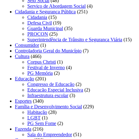
Selo Social
(48)
Serviço de Abordagem Social
(4)
Cidadania e Segurança Pública
(251)
Cidadania
(15)
Defesa Civil
(19)
Guarda Municipal
(35)
PROCON
(25)
Superintendência de Trânsito e Segurança Viária
(15)
Consumidor
(1)
Controladoria Geral do Município
(7)
Cultura
(466)
Corpus Christi
(1)
Festival de Inverno
(4)
PG Memória
(2)
Educação
(201)
Congresso de Educação
(2)
Educação Especial Inclusiva
(2)
Infraestrutura escolar
(3)
Esportes
(340)
Família e Desenvolvimento Social
(229)
Habitação
(28)
LGBT
(1)
PG Sem Fome
(2)
Fazenda
(216)
Sala do Empreendedor
(51)