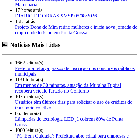
Marcenaria
17 horas atrás
DIÁRIO DE OBRAS SMSP 05/08/2026
1 dia atrás
Projeto Dona de Mim reúne mulheres e inicia nova jornada de
empreendedorismo em Ponta Grossa
Notícias Mais Lidas
1662 leitura(s)
Prefeitura reforça prazos de inscrição dos concursos públicos
municipais
1131 leitura(s)
Em menos de 30 minutos, atuação da Muralha Digital
recupera veículo furtado no Contorno
1035 leitura(s)
Usuários têm últimos dias para solicitar o uso de créditos do
transporte coletivo
863 leitura(s)
Lâmpadas de tecnologia LED já cobrem 80% de Ponta
Grossa
1080 leitura(s)
‘PG Bem Cuidada’: Prefeitura abre edital para empresas e