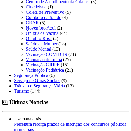
Centro de Atendimento da Criança
(3)
Cinedebate
(1)
Coleta de Preventivo
(5)
Comboio da Saúde
(4)
CRAR
(5)
Novembro Azul
(2)
Ônibus da Vacina
(44)
Outubro Rosa
(2)
Saúde da Mulher
(18)
Saúde Mental
(13)
Vacinação COVID-19
(71)
Vacinação de rotina
(25)
Vacinação GRIPE
(15)
Vacinação Pediátrica
(21)
Segurança Pública
(6)
Serviço de Obras Sociais
(9)
Trânsito e Segurança Viária
(13)
Turismo
(144)
Últimas Notícias
1 semana atrás
Prefeitura reforça prazos de inscrição dos concursos públicos
municipais