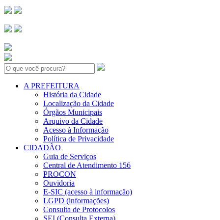
Search:
A PREFEITURA
História da Cidade
Localização da Cidade
Órgãos Municipais
Arquivo da Cidade
Acesso à Informação
Política de Privacidade
CIDADÃO
Guia de Serviços
Central de Atendimento 156
PROCON
Ouvidoria
E-SIC (acesso à informação)
LGPD (informações)
Consulta de Protocolos
SEI (Consulta Externa)