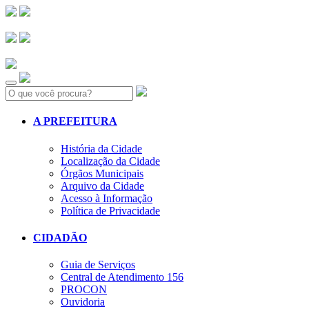
Search:
A PREFEITURA
História da Cidade
Localização da Cidade
Órgãos Municipais
Arquivo da Cidade
Acesso à Informação
Política de Privacidade
CIDADÃO
Guia de Serviços
Central de Atendimento 156
PROCON
Ouvidoria