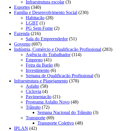
Infraestrutura escolar
(3)
Esportes
(340)
Família e Desenvolvimento Social
(230)
Habitação
(28)
LGBT
(1)
PG Sem Fome
(2)
Fazenda
(216)
Sala do Empreendedor
(51)
Governo
(697)
Indústria, Comércio e Qualificação Profissional
(283)
Agência do Trabalhador
(114)
Emprego
(41)
Feira da Barão
(8)
Investimento
(6)
Semana de Qualificação Profissional
(5)
Infraestrutura e Planejamento
(378)
Asfalto
(58)
Ciclovia
(4)
Pavimentação
(21)
Programa Asfalto Novo
(48)
Trânsito
(72)
Semana Nacional do Trânsito
(3)
Transporte
(69)
Transporte Coletivo
(48)
IPLAN
(42)