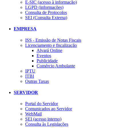
E-SIC (acesso à informação)
LGPD (informações)
Consulta de Protocolos
SEI (Consulta Externa)
EMPRESA
ISS - Emissão de Notas Fiscais
Licenciamento e fiscalização
Alvará Online
Eventos
Publicidade
Comércio Ambulante
IPTU
ITBI
Outras Taxas
SERVIDOR
Portal do Servidor
Comunicados ao Servidor
WebMail
SEI (acesso interno)
Consulta às Legislações