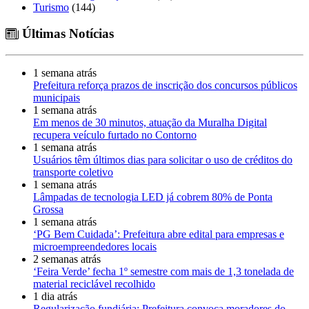
Turismo
(144)
Últimas Notícias
1 semana atrás
Prefeitura reforça prazos de inscrição dos concursos públicos
municipais
1 semana atrás
Em menos de 30 minutos, atuação da Muralha Digital
recupera veículo furtado no Contorno
1 semana atrás
Usuários têm últimos dias para solicitar o uso de créditos do
transporte coletivo
1 semana atrás
Lâmpadas de tecnologia LED já cobrem 80% de Ponta
Grossa
1 semana atrás
‘PG Bem Cuidada’: Prefeitura abre edital para empresas e
microempreendedores locais
2 semanas atrás
‘Feira Verde’ fecha 1º semestre com mais de 1,3 tonelada de
material reciclável recolhido
1 dia atrás
Regularização fundiária: Prefeitura convoca moradores do