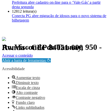
Prefeitura abre cadastro on-line para o ‘Vale-Gás’ a partir
desta segunda
12812 leitura(s)
Conecta PG abre migração de idosos para o novo sistema de
bilhetagem
Av. Visconde de Taunay, 950 - Ronda - CEP 84051-000
Política de Privacidade.
Acessar o conteúdo
Abrir a barra de ferramentas
Acessibilidade
Aumentar texto
Diminuir texto
Escala de cinza
Alto contraste
Contraste negativo
Fundo claro
Links sublinhados