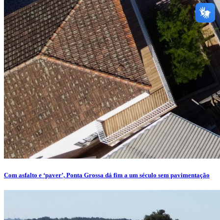
Com asfalto e ‘paver’, Ponta Grossa dá fim a um século sem pavimentação