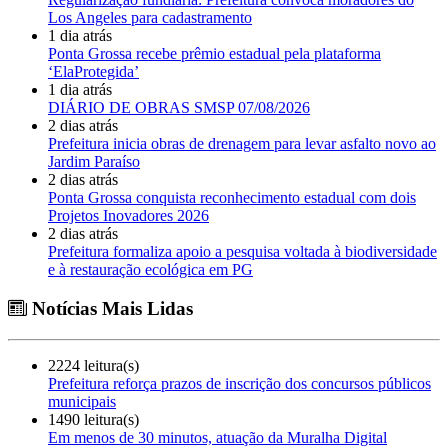
Los Angeles para cadastramento
1 dia atrás
Ponta Grossa recebe prêmio estadual pela plataforma
‘ElaProtegida’
1 dia atrás
DIÁRIO DE OBRAS SMSP 07/08/2026
2 dias atrás
Prefeitura inicia obras de drenagem para levar asfalto novo ao
Jardim Paraíso
2 dias atrás
Ponta Grossa conquista reconhecimento estadual com dois
Projetos Inovadores 2026
2 dias atrás
Prefeitura formaliza apoio a pesquisa voltada à biodiversidade
e à restauração ecológica em PG
Notícias Mais Lidas
2224 leitura(s)
Prefeitura reforça prazos de inscrição dos concursos públicos
municipais
1490 leitura(s)
Em menos de 30 minutos, atuação da Muralha Digital