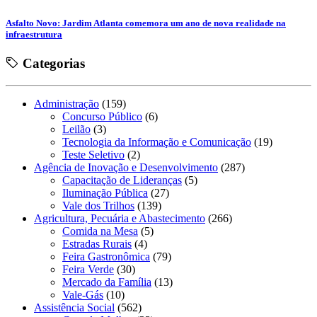
Asfalto Novo: Jardim Atlanta comemora um ano de nova realidade na
infraestrutura
Categorias
Administração
(159)
Concurso Público
(6)
Leilão
(3)
Tecnologia da Informação e Comunicação
(19)
Teste Seletivo
(2)
Agência de Inovação e Desenvolvimento
(287)
Capacitação de Lideranças
(5)
Iluminação Pública
(27)
Vale dos Trilhos
(139)
Agricultura, Pecuária e Abastecimento
(266)
Comida na Mesa
(5)
Estradas Rurais
(4)
Feira Gastronômica
(79)
Feira Verde
(30)
Mercado da Família
(13)
Vale-Gás
(10)
Assistência Social
(562)