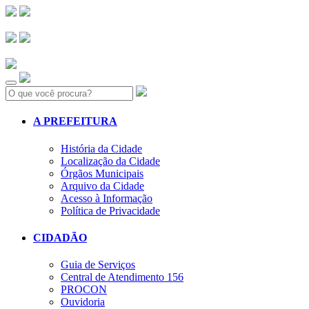
Search:
A PREFEITURA
História da Cidade
Localização da Cidade
Órgãos Municipais
Arquivo da Cidade
Acesso à Informação
Política de Privacidade
CIDADÃO
Guia de Serviços
Central de Atendimento 156
PROCON
Ouvidoria