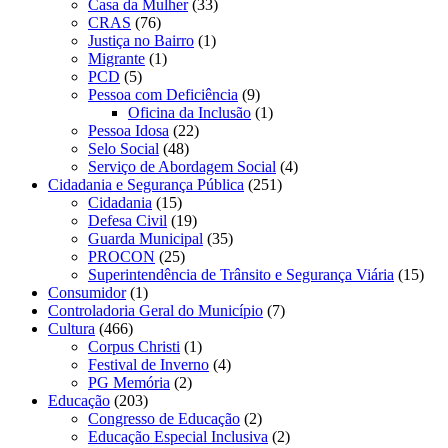
Casa da Mulher
(33)
CRAS
(76)
Justiça no Bairro
(1)
Migrante
(1)
PCD
(5)
Pessoa com Deficiência
(9)
Oficina da Inclusão
(1)
Pessoa Idosa
(22)
Selo Social
(48)
Serviço de Abordagem Social
(4)
Cidadania e Segurança Pública
(251)
Cidadania
(15)
Defesa Civil
(19)
Guarda Municipal
(35)
PROCON
(25)
Superintendência de Trânsito e Segurança Viária
(15)
Consumidor
(1)
Controladoria Geral do Município
(7)
Cultura
(466)
Corpus Christi
(1)
Festival de Inverno
(4)
PG Memória
(2)
Educação
(203)
Congresso de Educação
(2)
Educação Especial Inclusiva
(2)