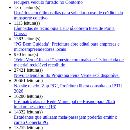
recupera veículo furtado no Contorno
1351 leitura(s)
Usuários têm últimos dias para solicitar o uso de créditos do
transporte coletivo
1113 leitura(s)
Lâmpadas de tecnologia LED já cobrem 80% de Ponta
Grossa
1363 leitura(s)
‘PG Bem Cuidada’: Prefeitura abre edital para empresas e
microempreendedores locais
970 leitura(s)
‘Feira Verde’ fecha 1º semestre com mais de 1,3 tonelada de
material reciclável recolhido
27421 leitura(s)
Novo calendário do Programa Feira Verde está disponível
20661 leitura(s)
No site e pelo ‘Zap PG’, Prefeitura libera consulta ao IPTU
2026
16280 leitura(s)
Pré-matrículas na Rede Municipal de Ensino para 2026
iniciam nesta terça (16)
14332 leitura(s)
Estudantes que utilizam meia-passagem poderão emitir o
cartão Conecta PG
13255 leitura(s)