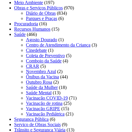
Meio Ambiente
(197)
Obras e Serviços Públicos
(970)
Diário de Obras
(834)
Parques e Praças
(6)
Procuradoria
(16)
Recursos Humanos
(15)
Saúde
(466)
Agosto Dourado
(1)
Centro de Atendimento da Criança
(3)
Cinedebate
(1)
Coleta de Preventivo
(5)
Comboio da Saúde
(4)
CRAR
(5)
Novembro Azul
(2)
Ônibus da Vacina
(44)
Outubro Rosa
(2)
Saúde da Mulher
(18)
Saúde Mental
(13)
Vacinação COVID-19
(71)
Vacinação de rotina
(25)
Vacinação GRIPE
(15)
Vacinação Pediátrica
(21)
Segurança Pública
(6)
Serviço de Obras Sociais
(9)
Trânsito e Segurança Viária
(13)