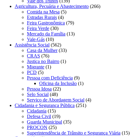
Vale dos Trilhos
(139)
Agricultura, Pecuária e Abastecimento
(266)
Comida na Mesa
(5)
Estradas Rurais
(4)
Feira Gastronômica
(79)
Feira Verde
(30)
Mercado da Família
(13)
Vale-Gás
(10)
Assistência Social
(562)
Casa da Mulher
(33)
CRAS
(76)
Justiça no Bairro
(1)
Migrante
(1)
PCD
(5)
Pessoa com Deficiência
(9)
Oficina da Inclusão
(1)
Pessoa Idosa
(22)
Selo Social
(48)
Serviço de Abordagem Social
(4)
Cidadania e Segurança Pública
(251)
Cidadania
(15)
Defesa Civil
(19)
Guarda Municipal
(35)
PROCON
(25)
Superintendência de Trânsito e Segurança Viária
(15)