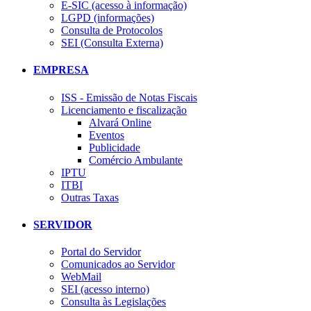
E-SIC (acesso à informação)
LGPD (informações)
Consulta de Protocolos
SEI (Consulta Externa)
EMPRESA
ISS - Emissão de Notas Fiscais
Licenciamento e fiscalização
Alvará Online
Eventos
Publicidade
Comércio Ambulante
IPTU
ITBI
Outras Taxas
SERVIDOR
Portal do Servidor
Comunicados ao Servidor
WebMail
SEI (acesso interno)
Consulta às Legislações