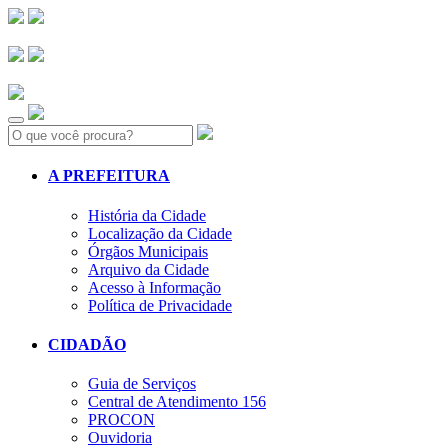
Search:
A PREFEITURA
História da Cidade
Localização da Cidade
Órgãos Municipais
Arquivo da Cidade
Acesso à Informação
Política de Privacidade
CIDADÃO
Guia de Serviços
Central de Atendimento 156
PROCON
Ouvidoria