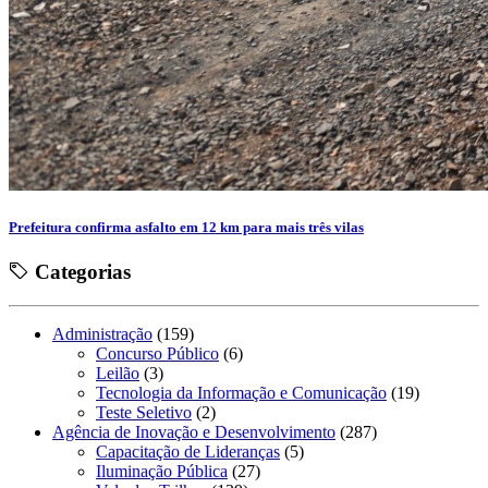
Prefeitura confirma asfalto em 12 km para mais três vilas
Categorias
Administração
(159)
Concurso Público
(6)
Leilão
(3)
Tecnologia da Informação e Comunicação
(19)
Teste Seletivo
(2)
Agência de Inovação e Desenvolvimento
(287)
Capacitação de Lideranças
(5)
Iluminação Pública
(27)