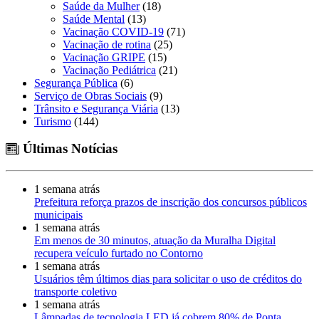
Saúde da Mulher
(18)
Saúde Mental
(13)
Vacinação COVID-19
(71)
Vacinação de rotina
(25)
Vacinação GRIPE
(15)
Vacinação Pediátrica
(21)
Segurança Pública
(6)
Serviço de Obras Sociais
(9)
Trânsito e Segurança Viária
(13)
Turismo
(144)
Últimas Notícias
1 semana atrás
Prefeitura reforça prazos de inscrição dos concursos públicos
municipais
1 semana atrás
Em menos de 30 minutos, atuação da Muralha Digital
recupera veículo furtado no Contorno
1 semana atrás
Usuários têm últimos dias para solicitar o uso de créditos do
transporte coletivo
1 semana atrás
Lâmpadas de tecnologia LED já cobrem 80% de Ponta