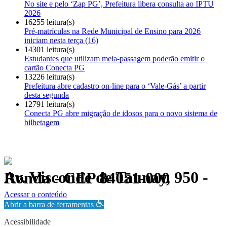
No site e pelo ‘Zap PG’, Prefeitura libera consulta ao IPTU
2026
16255 leitura(s)
Pré-matrículas na Rede Municipal de Ensino para 2026
iniciam nesta terça (16)
14301 leitura(s)
Estudantes que utilizam meia-passagem poderão emitir o
cartão Conecta PG
13226 leitura(s)
Prefeitura abre cadastro on-line para o ‘Vale-Gás’ a partir
desta segunda
12791 leitura(s)
Conecta PG abre migração de idosos para o novo sistema de
bilhetagem
Av. Visconde de Taunay, 950 - Ronda - CEP 84051-000
Política de Privacidade.
Acessar o conteúdo
Abrir a barra de ferramentas
Acessibilidade