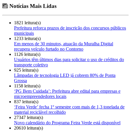
Notícias Mais Lidas
1821 leitura(s)
Prefeitura reforça prazos de inscrição dos concursos públicos
municipais
1233 leitura(s)
Em menos de 30 minutos, atuação da Muralha Digital
recupera veículo furtado no Contorno
1126 leitura(s)
Usuários têm últimos dias para solicitar o uso de créditos do
transporte coletivo
925 leitura(s)
Lâmpadas de tecnologia LED já cobrem 80% de Ponta
Grossa
1158 leitura(s)
‘PG Bem Cuidada’: Prefeitura abre edital para empresas e
microempreendedores locais
837 leitura(s)
‘Feira Verde’ fecha 1º semestre com mais de 1,3 tonelada de
material reciclável recolhido
27347 leitura(s)
Novo calendário do Programa Feira Verde está disponível
20610 leitura(s)