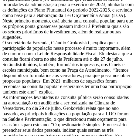
prioridades da administração para o exercício de 2023, alinhado com
as definições do Plano Plurianual do período 2022-2025, e servindo
como base para a elaboração da Lei Orçamentária Anual (LOA).
Neste primeiro momento, está aberta uma consulta popular, para que
os próprios ponta-grossenses possam indicar à Prefeitura quais são
os setores prioritários de investimentos, além de realizar outras
sugestões.
O secretário da Fazenda, Cláudio Grokoviski , explica que a
participação da população nesse processo é muito importante, além
de cumprir com a Lei de Responsabilidade Fiscal. Ele destaca que a
consulta ficará aberta no site da Prefeitura até o dia 27 de julho.
Serão distribuídos, também, formulários impressos, nos Cmeis e
escolas municipais, bem como na Praça de Atendimento. “Iremos
disponibilizar formulários aos vereadores, para que possamos obter
propostas populares. Em 2021, milhares de sugestões foram
recebidas na consulta popular e esperamos ter uma boa participação
também este ano”, explica.
As informações levantadas na consulta pública serão consolidadas
na apresentação em audiência a ser realizada na Câmara de
Vereadores, no dia 29 de julho. Grokoviski relata que no ano
passado, as principais indicações da população para a LDO foram
na Saúde e Pavimentação, o que direcionou mais orçamento para
estas áreas para este ano. “O questionário é simples. É necessário
preencher seus dados pessoais, indicar quais seriam as três
prioridades para o seu bairro ou região e propor sugestões. Em