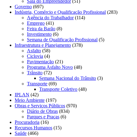
Sala do Empreendedor
(51)
Governo
(697)
Indústria, Comércio e Qualificação Profissional
(283)
Agência do Trabalhador
(114)
Emprego
(41)
Feira da Barão
(8)
Investimento
(6)
Semana de Qualificação Profissional
(5)
Infraestrutura e Planejamento
(378)
Asfalto
(58)
Ciclovia
(4)
Pavimentação
(21)
Programa Asfalto Novo
(48)
Trânsito
(72)
Semana Nacional do Trânsito
(3)
Transporte
(69)
Transporte Coletivo
(48)
IPLAN
(42)
Meio Ambiente
(197)
Obras e Serviços Públicos
(970)
Diário de Obras
(834)
Parques e Praças
(6)
Procuradoria
(16)
Recursos Humanos
(15)
Saúde
(466)