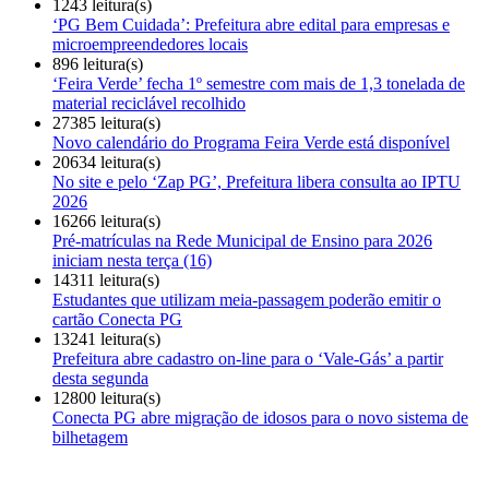
1243 leitura(s)
‘PG Bem Cuidada’: Prefeitura abre edital para empresas e
microempreendedores locais
896 leitura(s)
‘Feira Verde’ fecha 1º semestre com mais de 1,3 tonelada de
material reciclável recolhido
27385 leitura(s)
Novo calendário do Programa Feira Verde está disponível
20634 leitura(s)
No site e pelo ‘Zap PG’, Prefeitura libera consulta ao IPTU
2026
16266 leitura(s)
Pré-matrículas na Rede Municipal de Ensino para 2026
iniciam nesta terça (16)
14311 leitura(s)
Estudantes que utilizam meia-passagem poderão emitir o
cartão Conecta PG
13241 leitura(s)
Prefeitura abre cadastro on-line para o ‘Vale-Gás’ a partir
desta segunda
12800 leitura(s)
Conecta PG abre migração de idosos para o novo sistema de
bilhetagem