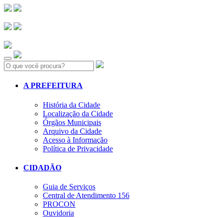
Search:
A PREFEITURA
História da Cidade
Localização da Cidade
Órgãos Municipais
Arquivo da Cidade
Acesso à Informação
Política de Privacidade
CIDADÃO
Guia de Serviços
Central de Atendimento 156
PROCON
Ouvidoria