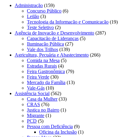
Administração
(159)
Concurso Público
(6)
Leilão
(3)
Tecnologia da Informação e Comunicação
(19)
Teste Seletivo
(2)
Agência de Inovação e Desenvolvimento
(287)
Capacitação de Lideranças
(5)
Iluminação Pública
(27)
Vale dos Trilhos
(139)
Agricultura, Pecuária e Abastecimento
(266)
Comida na Mesa
(5)
Estradas Rurais
(4)
Feira Gastronômica
(79)
Feira Verde
(30)
Mercado da Família
(13)
Vale-Gás
(10)
Assistência Social
(562)
Casa da Mulher
(33)
CRAS
(76)
Justiça no Bairro
(1)
Migrante
(1)
PCD
(5)
Pessoa com Deficiência
(9)
Oficina da Inclusão
(1)