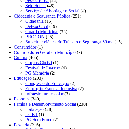
Pessoa Idosa
(22)
Selo Social
(48)
Serviço de Abordagem Social
(4)
Cidadania e Segurança Pública
(251)
Cidadania
(15)
Defesa Civil
(19)
Guarda Municipal
(35)
PROCON
(25)
Superintendência de Trânsito e Segurança Viária
(15)
Consumidor
(1)
Controladoria Geral do Município
(7)
Cultura
(466)
Corpus Christi
(1)
Festival de Inverno
(4)
PG Memória
(2)
Educação
(203)
Congresso de Educação
(2)
Educação Especial Inclusiva
(2)
Infraestrutura escolar
(3)
Esportes
(340)
Família e Desenvolvimento Social
(230)
Habitação
(28)
LGBT
(1)
PG Sem Fome
(2)
Fazenda
(216)