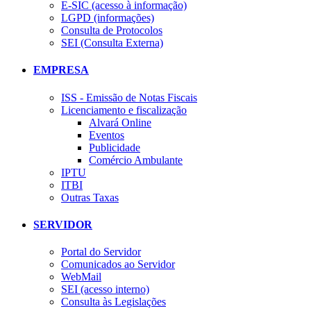
E-SIC (acesso à informação)
LGPD (informações)
Consulta de Protocolos
SEI (Consulta Externa)
EMPRESA
ISS - Emissão de Notas Fiscais
Licenciamento e fiscalização
Alvará Online
Eventos
Publicidade
Comércio Ambulante
IPTU
ITBI
Outras Taxas
SERVIDOR
Portal do Servidor
Comunicados ao Servidor
WebMail
SEI (acesso interno)
Consulta às Legislações