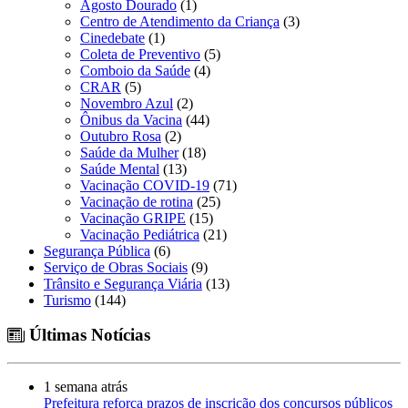
Agosto Dourado
(1)
Centro de Atendimento da Criança
(3)
Cinedebate
(1)
Coleta de Preventivo
(5)
Comboio da Saúde
(4)
CRAR
(5)
Novembro Azul
(2)
Ônibus da Vacina
(44)
Outubro Rosa
(2)
Saúde da Mulher
(18)
Saúde Mental
(13)
Vacinação COVID-19
(71)
Vacinação de rotina
(25)
Vacinação GRIPE
(15)
Vacinação Pediátrica
(21)
Segurança Pública
(6)
Serviço de Obras Sociais
(9)
Trânsito e Segurança Viária
(13)
Turismo
(144)
Últimas Notícias
1 semana atrás
Prefeitura reforça prazos de inscrição dos concursos públicos