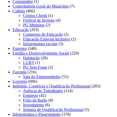
Consumidor
(1)
Controladoria Geral do Município
(7)
Cultura
(466)
Corpus Christi
(1)
Festival de Inverno
(4)
PG Memória
(2)
Educação
(203)
Congresso de Educação
(2)
Educação Especial Inclusiva
(2)
Infraestrutura escolar
(3)
Esportes
(340)
Família e Desenvolvimento Social
(229)
Habitação
(28)
LGBT
(1)
PG Sem Fome
(2)
Fazenda
(216)
Sala do Empreendedor
(51)
Governo
(696)
Indústria, Comércio e Qualificação Profissional
(283)
Agência do Trabalhador
(114)
Emprego
(41)
Feira da Barão
(8)
Investimento
(6)
Semana de Qualificação Profissional
(5)
Infraestrutura e Planejamento
(378)