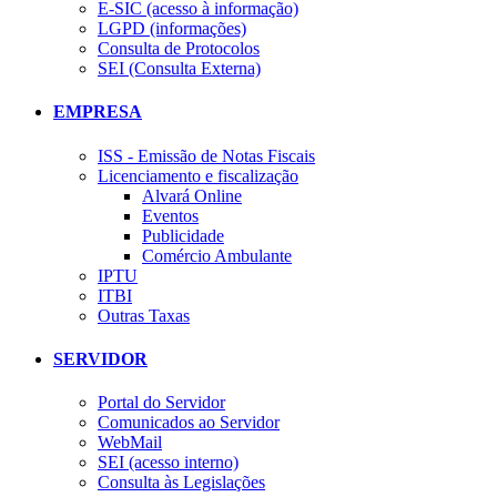
E-SIC (acesso à informação)
LGPD (informações)
Consulta de Protocolos
SEI (Consulta Externa)
EMPRESA
ISS - Emissão de Notas Fiscais
Licenciamento e fiscalização
Alvará Online
Eventos
Publicidade
Comércio Ambulante
IPTU
ITBI
Outras Taxas
SERVIDOR
Portal do Servidor
Comunicados ao Servidor
WebMail
SEI (acesso interno)
Consulta às Legislações