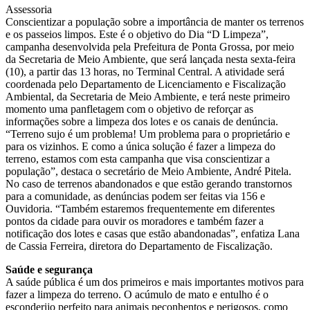
Assessoria
Conscientizar a população sobre a importância de manter os terrenos
e os passeios limpos. Este é o objetivo do Dia “D Limpeza”,
campanha desenvolvida pela Prefeitura de Ponta Grossa, por meio
da Secretaria de Meio Ambiente, que será lançada nesta sexta-feira
(10), a partir das 13 horas, no Terminal Central. A atividade será
coordenada pelo Departamento de Licenciamento e Fiscalização
Ambiental, da Secretaria de Meio Ambiente, e terá neste primeiro
momento uma panfletagem com o objetivo de reforçar as
informações sobre a limpeza dos lotes e os canais de denúncia.
“Terreno sujo é um problema! Um problema para o proprietário e
para os vizinhos. E como a única solução é fazer a limpeza do
terreno, estamos com esta campanha que visa conscientizar a
população”, destaca o secretário de Meio Ambiente, André Pitela.
No caso de terrenos abandonados e que estão gerando transtornos
para a comunidade, as denúncias podem ser feitas via 156 e
Ouvidoria. “Também estaremos frequentemente em diferentes
pontos da cidade para ouvir os moradores e também fazer a
notificação dos lotes e casas que estão abandonadas”, enfatiza Lana
de Cassia Ferreira, diretora do Departamento de Fiscalização.
Saúde e segurança
A saúde pública é um dos primeiros e mais importantes motivos para
fazer a limpeza do terreno. O acúmulo de mato e entulho é o
esconderijo perfeito para animais peçonhentos e perigosos, como