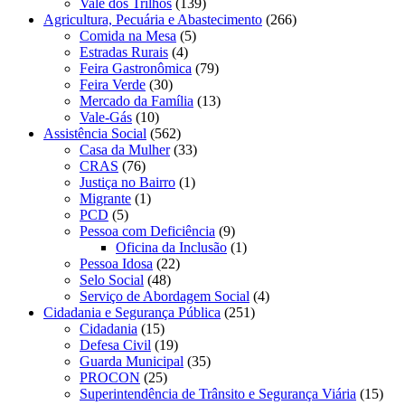
Vale dos Trilhos
(139)
Agricultura, Pecuária e Abastecimento
(266)
Comida na Mesa
(5)
Estradas Rurais
(4)
Feira Gastronômica
(79)
Feira Verde
(30)
Mercado da Família
(13)
Vale-Gás
(10)
Assistência Social
(562)
Casa da Mulher
(33)
CRAS
(76)
Justiça no Bairro
(1)
Migrante
(1)
PCD
(5)
Pessoa com Deficiência
(9)
Oficina da Inclusão
(1)
Pessoa Idosa
(22)
Selo Social
(48)
Serviço de Abordagem Social
(4)
Cidadania e Segurança Pública
(251)
Cidadania
(15)
Defesa Civil
(19)
Guarda Municipal
(35)
PROCON
(25)
Superintendência de Trânsito e Segurança Viária
(15)