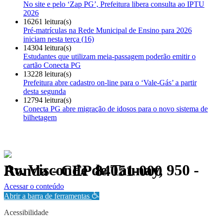
No site e pelo ‘Zap PG’, Prefeitura libera consulta ao IPTU
2026
16261 leitura(s)
Pré-matrículas na Rede Municipal de Ensino para 2026
iniciam nesta terça (16)
14304 leitura(s)
Estudantes que utilizam meia-passagem poderão emitir o
cartão Conecta PG
13228 leitura(s)
Prefeitura abre cadastro on-line para o ‘Vale-Gás’ a partir
desta segunda
12794 leitura(s)
Conecta PG abre migração de idosos para o novo sistema de
bilhetagem
Av. Visconde de Taunay, 950 - Ronda - CEP 84051-000
Política de Privacidade.
Acessar o conteúdo
Abrir a barra de ferramentas
Acessibilidade