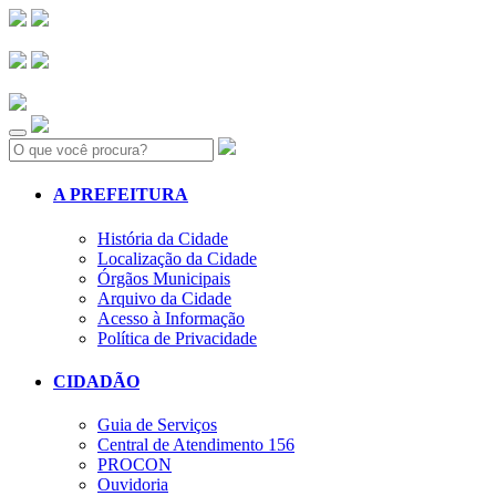
Search:
A PREFEITURA
História da Cidade
Localização da Cidade
Órgãos Municipais
Arquivo da Cidade
Acesso à Informação
Política de Privacidade
CIDADÃO
Guia de Serviços
Central de Atendimento 156
PROCON
Ouvidoria