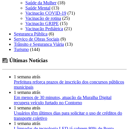
Saúde da Mulher
(18)
Saúde Mental
(13)
Vacinação COVID-19
(71)
Vacinação de rotina
(25)
Vacinação GRIPE
(15)
Vacinação Pediátrica
(21)
Segurança Pública
(6)
Serviço de Obras Sociais
(9)
Trânsito e Segurança Viária
(13)
Turismo
(144)
Últimas Notícias
1 semana atrás
Prefeitura reforça prazos de inscrição dos concursos públicos
municipais
1 semana atrás
Em menos de 30 minutos, atuação da Muralha Digital
recupera veículo furtado no Contorno
1 semana atrás
Usuários têm últimos dias para solicitar o uso de créditos do
transporte coletivo
1 semana atrás
Lâmpadas de tecnologia LED já cobrem 80% de Ponta