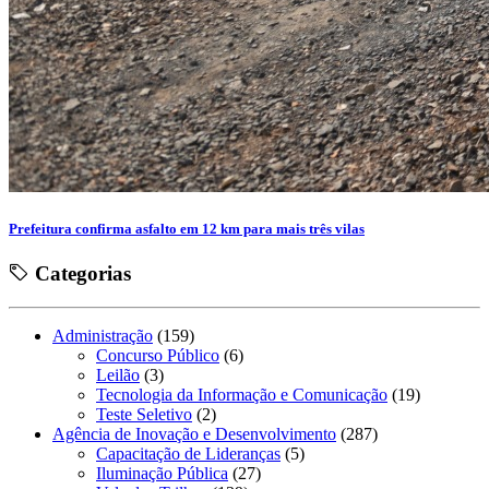
Prefeitura confirma asfalto em 12 km para mais três vilas
Categorias
Administração
(159)
Concurso Público
(6)
Leilão
(3)
Tecnologia da Informação e Comunicação
(19)
Teste Seletivo
(2)
Agência de Inovação e Desenvolvimento
(287)
Capacitação de Lideranças
(5)
Iluminação Pública
(27)