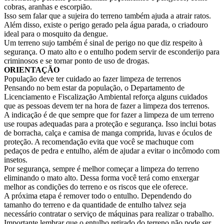
cobras, aranhas e escorpião.
Isso sem falar que a sujeira do terreno também ajuda a atrair ratos.
Além disso, existe o perigo gerado pela água parada, o criadouro
ideal para o mosquito da dengue.
Um terreno sujo também é sinal de perigo no que diz respeito à
segurança. O mato alto e o entulho podem servir de esconderijo para
criminosos e se tornar ponto de uso de drogas.
ORIENTAÇÃO
População deve ter cuidado ao fazer limpeza de terrenos
Pensando no bem estar da população, o Departamento de
Licenciamento e Fiscalização Ambiental reforça alguns cuidados
que as pessoas devem ter na hora de fazer a limpeza dos terrenos.
A indicação é de que sempre que for fazer a limpeza de um terreno
use roupas adequadas para a proteção e segurança. Isso inclui botas
de borracha, calça e camisa de manga comprida, luvas e óculos de
proteção. A recomendação evita que você se machuque com
pedaços de pedra e entulho, além de ajudar a evitar o incômodo com
insetos.
Por segurança, sempre é melhor começar a limpeza do terreno
eliminando o mato alto. Dessa forma você terá como enxergar
melhor as condições do terreno e os riscos que ele oferece.
A próxima etapa é remover todo o entulho. Dependendo do
tamanho do terreno e da quantidade de entulho talvez seja
necessário contratar o serviço de máquinas para realizar o trabalho.
Importante lembrar que o entulho retirado do terreno não pode ser