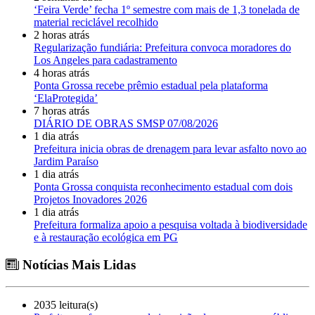
‘Feira Verde’ fecha 1º semestre com mais de 1,3 tonelada de
material reciclável recolhido
2 horas atrás
Regularização fundiária: Prefeitura convoca moradores do
Los Angeles para cadastramento
4 horas atrás
Ponta Grossa recebe prêmio estadual pela plataforma
‘ElaProtegida’
7 horas atrás
DIÁRIO DE OBRAS SMSP 07/08/2026
1 dia atrás
Prefeitura inicia obras de drenagem para levar asfalto novo ao
Jardim Paraíso
1 dia atrás
Ponta Grossa conquista reconhecimento estadual com dois
Projetos Inovadores 2026
1 dia atrás
Prefeitura formaliza apoio a pesquisa voltada à biodiversidade
e à restauração ecológica em PG
Notícias Mais Lidas
2035 leitura(s)