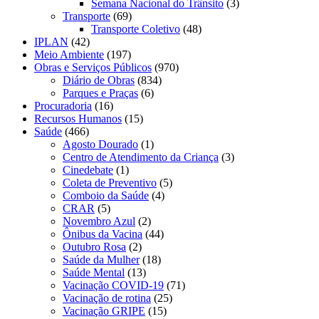
Semana Nacional do Trânsito
(3)
Transporte
(69)
Transporte Coletivo
(48)
IPLAN
(42)
Meio Ambiente
(197)
Obras e Serviços Públicos
(970)
Diário de Obras
(834)
Parques e Praças
(6)
Procuradoria
(16)
Recursos Humanos
(15)
Saúde
(466)
Agosto Dourado
(1)
Centro de Atendimento da Criança
(3)
Cinedebate
(1)
Coleta de Preventivo
(5)
Comboio da Saúde
(4)
CRAR
(5)
Novembro Azul
(2)
Ônibus da Vacina
(44)
Outubro Rosa
(2)
Saúde da Mulher
(18)
Saúde Mental
(13)
Vacinação COVID-19
(71)
Vacinação de rotina
(25)
Vacinação GRIPE
(15)