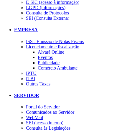
E-SIC (acesso à informação)
LGPD (informações)
Consulta de Protocolos
SEI (Consulta Externa)
EMPRESA
ISS - Emissão de Notas Fiscais
Licenciamento e fiscalização
Alvará Online
Eventos
Publicidade
Comércio Ambulante
IPTU
ITBI
Outras Taxas
SERVIDOR
Portal do Servidor
Comunicados ao Servidor
WebMail
SEI (acesso interno)
Consulta às Legislações