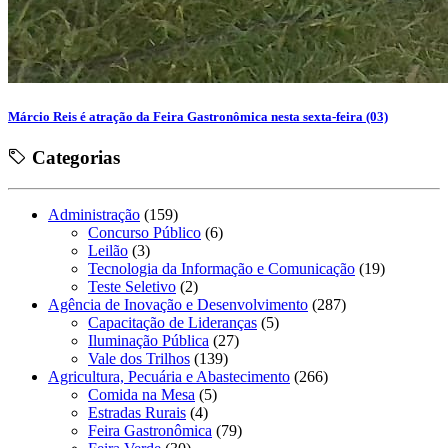
Márcio Reis é atração da Feira Gastronômica nesta sexta-feira (03)
Categorias
Administração
(159)
Concurso Público
(6)
Leilão
(3)
Tecnologia da Informação e Comunicação
(19)
Teste Seletivo
(2)
Agência de Inovação e Desenvolvimento
(287)
Capacitação de Lideranças
(5)
Iluminação Pública
(27)
Vale dos Trilhos
(139)
Agricultura, Pecuária e Abastecimento
(266)
Comida na Mesa
(5)
Estradas Rurais
(4)
Feira Gastronômica
(79)