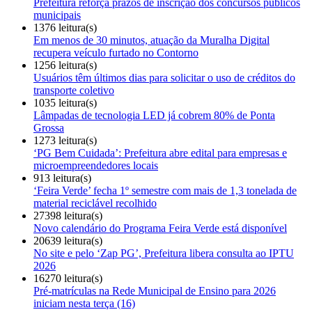
Prefeitura reforça prazos de inscrição dos concursos públicos
municipais
1376 leitura(s)
Em menos de 30 minutos, atuação da Muralha Digital
recupera veículo furtado no Contorno
1256 leitura(s)
Usuários têm últimos dias para solicitar o uso de créditos do
transporte coletivo
1035 leitura(s)
Lâmpadas de tecnologia LED já cobrem 80% de Ponta
Grossa
1273 leitura(s)
‘PG Bem Cuidada’: Prefeitura abre edital para empresas e
microempreendedores locais
913 leitura(s)
‘Feira Verde’ fecha 1º semestre com mais de 1,3 tonelada de
material reciclável recolhido
27398 leitura(s)
Novo calendário do Programa Feira Verde está disponível
20639 leitura(s)
No site e pelo ‘Zap PG’, Prefeitura libera consulta ao IPTU
2026
16270 leitura(s)
Pré-matrículas na Rede Municipal de Ensino para 2026
iniciam nesta terça (16)