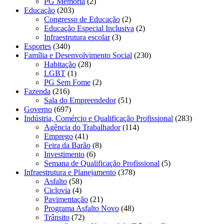
PG Memória
(2)
Educação
(203)
Congresso de Educação
(2)
Educação Especial Inclusiva
(2)
Infraestrutura escolar
(3)
Esportes
(340)
Família e Desenvolvimento Social
(230)
Habitação
(28)
LGBT
(1)
PG Sem Fome
(2)
Fazenda
(216)
Sala do Empreendedor
(51)
Governo
(697)
Indústria, Comércio e Qualificação Profissional
(283)
Agência do Trabalhador
(114)
Emprego
(41)
Feira da Barão
(8)
Investimento
(6)
Semana de Qualificação Profissional
(5)
Infraestrutura e Planejamento
(378)
Asfalto
(58)
Ciclovia
(4)
Pavimentação
(21)
Programa Asfalto Novo
(48)
Trânsito
(72)