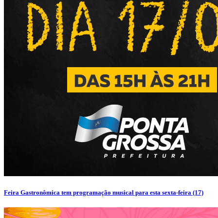
Feira Gastronômica tem programação musical para esta sexta-feira (17)