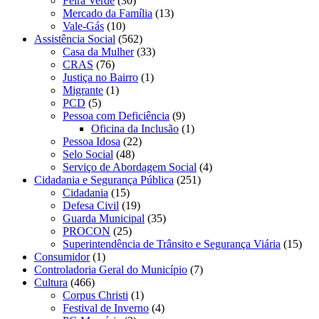
Feira Verde
(30)
Mercado da Família
(13)
Vale-Gás
(10)
Assistência Social
(562)
Casa da Mulher
(33)
CRAS
(76)
Justiça no Bairro
(1)
Migrante
(1)
PCD
(5)
Pessoa com Deficiência
(9)
Oficina da Inclusão
(1)
Pessoa Idosa
(22)
Selo Social
(48)
Serviço de Abordagem Social
(4)
Cidadania e Segurança Pública
(251)
Cidadania
(15)
Defesa Civil
(19)
Guarda Municipal
(35)
PROCON
(25)
Superintendência de Trânsito e Segurança Viária
(15)
Consumidor
(1)
Controladoria Geral do Município
(7)
Cultura
(466)
Corpus Christi
(1)
Festival de Inverno
(4)