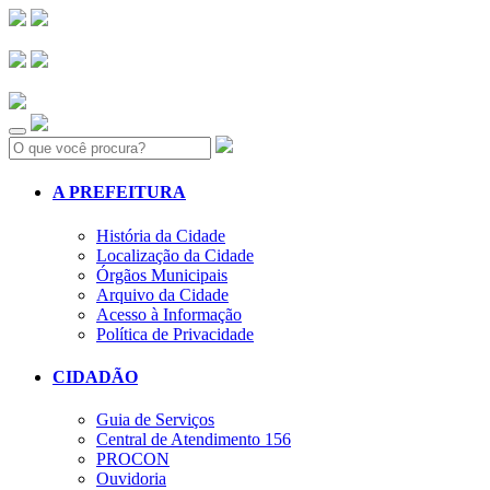
Search:
A PREFEITURA
História da Cidade
Localização da Cidade
Órgãos Municipais
Arquivo da Cidade
Acesso à Informação
Política de Privacidade
CIDADÃO
Guia de Serviços
Central de Atendimento 156
PROCON
Ouvidoria