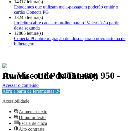
14317 leitura(s)
Estudantes que utilizam meia-passagem poderão emitir o
cartão Conecta PG
13245 leitura(s)
Prefeitura abre cadastro on-line para o ‘Vale-Gás’ a partir
desta segunda
12805 leitura(s)
Conecta PG abre migração de idosos para o novo sistema de
bilhetagem
Av. Visconde de Taunay, 950 - Ronda - CEP 84051-000
Política de Privacidade.
Acessar o conteúdo
Abrir a barra de ferramentas
Acessibilidade
Aumentar texto
Diminuir texto
Escala de cinza
Alto contraste