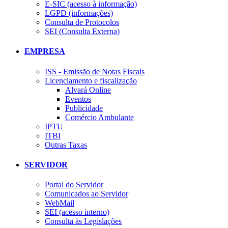
E-SIC (acesso à informação)
LGPD (informações)
Consulta de Protocolos
SEI (Consulta Externa)
EMPRESA
ISS - Emissão de Notas Fiscais
Licenciamento e fiscalização
Alvará Online
Eventos
Publicidade
Comércio Ambulante
IPTU
ITBI
Outras Taxas
SERVIDOR
Portal do Servidor
Comunicados ao Servidor
WebMail
SEI (acesso interno)
Consulta às Legislações