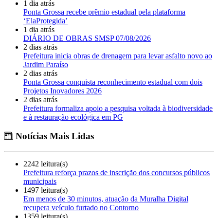
1 dia atrás
Ponta Grossa recebe prêmio estadual pela plataforma
‘ElaProtegida’
1 dia atrás
DIÁRIO DE OBRAS SMSP 07/08/2026
2 dias atrás
Prefeitura inicia obras de drenagem para levar asfalto novo ao
Jardim Paraíso
2 dias atrás
Ponta Grossa conquista reconhecimento estadual com dois
Projetos Inovadores 2026
2 dias atrás
Prefeitura formaliza apoio a pesquisa voltada à biodiversidade
e à restauração ecológica em PG
Notícias Mais Lidas
2242 leitura(s)
Prefeitura reforça prazos de inscrição dos concursos públicos
municipais
1497 leitura(s)
Em menos de 30 minutos, atuação da Muralha Digital
recupera veículo furtado no Contorno
1359 leitura(s)