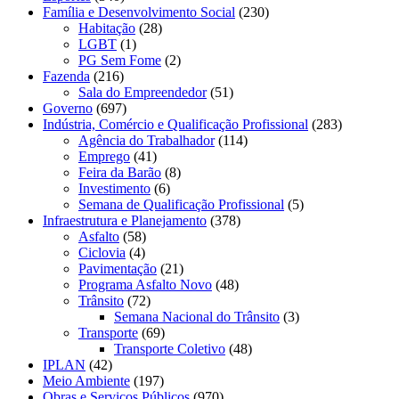
Família e Desenvolvimento Social
(230)
Habitação
(28)
LGBT
(1)
PG Sem Fome
(2)
Fazenda
(216)
Sala do Empreendedor
(51)
Governo
(697)
Indústria, Comércio e Qualificação Profissional
(283)
Agência do Trabalhador
(114)
Emprego
(41)
Feira da Barão
(8)
Investimento
(6)
Semana de Qualificação Profissional
(5)
Infraestrutura e Planejamento
(378)
Asfalto
(58)
Ciclovia
(4)
Pavimentação
(21)
Programa Asfalto Novo
(48)
Trânsito
(72)
Semana Nacional do Trânsito
(3)
Transporte
(69)
Transporte Coletivo
(48)
IPLAN
(42)
Meio Ambiente
(197)
Obras e Serviços Públicos
(970)