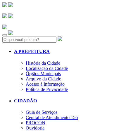
Search:
A PREFEITURA
História da Cidade
Localização da Cidade
Órgãos Municipais
Arquivo da Cidade
Acesso à Informação
Política de Privacidade
CIDADÃO
Guia de Serviços
Central de Atendimento 156
PROCON
Ouvidoria