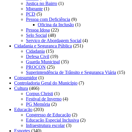
Justiça no Bairro
(1)
Migrante
(1)
PCD
(5)
Pessoa com Deficiência
(9)
Oficina da Inclusão
(1)
Pessoa Idosa
(22)
Selo Social
(48)
Serviço de Abordagem Social
(4)
Cidadania e Segurança Pública
(251)
Cidadania
(15)
Defesa Civil
(19)
Guarda Municipal
(35)
PROCON
(25)
Superintendência de Trânsito e Segurança Viária
(15)
Consumidor
(1)
Controladoria Geral do Município
(7)
Cultura
(466)
Corpus Christi
(1)
Festival de Inverno
(4)
PG Memória
(2)
Educação
(203)
Congresso de Educação
(2)
Educação Especial Inclusiva
(2)
Infraestrutura escolar
(3)
Esportes
(340)