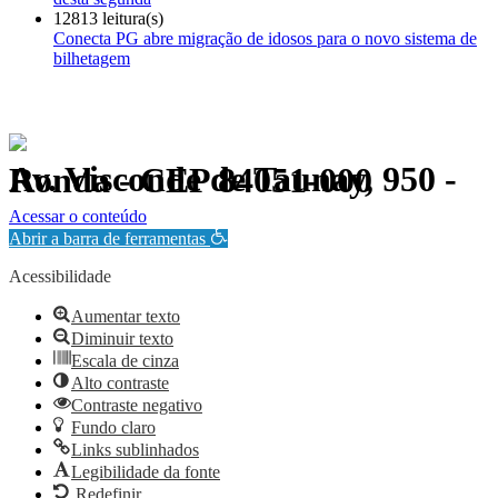
12813 leitura(s)
Conecta PG abre migração de idosos para o novo sistema de
bilhetagem
Av. Visconde de Taunay, 950 - Ronda - CEP 84051-000
Política de Privacidade.
Acessar o conteúdo
Abrir a barra de ferramentas
Acessibilidade
Aumentar texto
Diminuir texto
Escala de cinza
Alto contraste
Contraste negativo
Fundo claro
Links sublinhados
Legibilidade da fonte
Redefinir