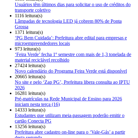
Usuários têm últimos dias para solicitar o uso de créditos do
transporte coletivo
1116 leitura(s)
Lâmpadas de tecnologia LED já cobrem 80% de Ponta
Grossa
1371 leitura(s)
‘PG Bem Cuidada’: Prefeitura abre edital para empresas e
microempreendedores locais
973 leitura(s)
‘Feira Verde’ fecha 1º semestre com mais de 1,3 tonelada de
material reciclável recolhido
27424 leitura(s)
Novo calendário do Programa Feira Verde está disponível
20665 leitura(s)
No site e pelo ‘Zap PG’, Prefeitura libera consulta ao IPTU
2026
16281 leitura(s)
Pré-matrículas na Rede Municipal de Ensino para 2026
iniciam nesta terça (16)
14333 leitura(s)
Estudantes que utilizam meia-passagem poderão emitir o
cartão Conecta PG
13256 leitura(s)
Prefeitura abre cadastro on-line para o ‘Vale-Gás’ a partir
desta segunda