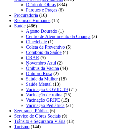
Diário de Obras
(834)
Parques e Praças
(6)
Procuradoria
(16)
Recursos Humanos
(15)
Saúde
(466)
Agosto Dourado
(1)
Centro de Atendimento da Criança
(3)
Cinedebate
(1)
Coleta de Preventivo
(5)
Comboio da Saúde
(4)
CRAR
(5)
Novembro Azul
(2)
Ônibus da Vacina
(44)
Outubro Rosa
(2)
Saúde da Mulher
(18)
Saúde Mental
(13)
Vacinação COVID-19
(71)
Vacinação de rotina
(25)
Vacinação GRIPE
(15)
Vacinação Pediátrica
(21)
Segurança Pública
(6)
Serviço de Obras Sociais
(9)
Trânsito e Segurança Viária
(13)
Turismo
(144)