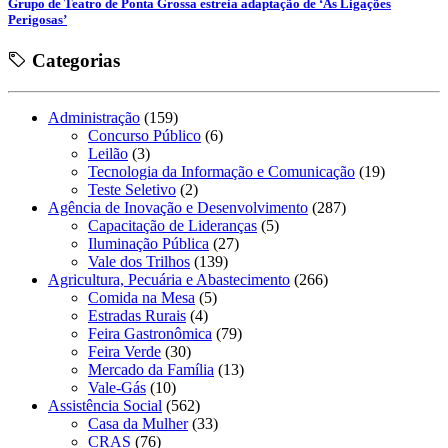
Grupo de Teatro de Ponta Grossa estreia adaptação de ‘As Ligações
Perigosas’
Categorias
Administração
(159)
Concurso Público
(6)
Leilão
(3)
Tecnologia da Informação e Comunicação
(19)
Teste Seletivo
(2)
Agência de Inovação e Desenvolvimento
(287)
Capacitação de Lideranças
(5)
Iluminação Pública
(27)
Vale dos Trilhos
(139)
Agricultura, Pecuária e Abastecimento
(266)
Comida na Mesa
(5)
Estradas Rurais
(4)
Feira Gastronômica
(79)
Feira Verde
(30)
Mercado da Família
(13)
Vale-Gás
(10)
Assistência Social
(562)
Casa da Mulher
(33)
CRAS
(76)