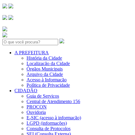
Search:
A PREFEITURA
História da Cidade
Localização da Cidade
Órgãos Municipais
Arquivo da Cidade
Acesso à Informação
Política de Privacidade
CIDADÃO
Guia de Serviços
Central de Atendimento 156
PROCON
Ouvidoria
E-SIC (acesso à informação)
LGPD (informações)
Consulta de Protocolos
SEI (Consulta Externa)