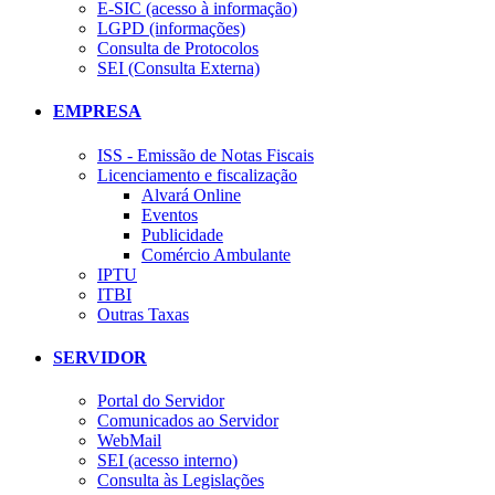
E-SIC (acesso à informação)
LGPD (informações)
Consulta de Protocolos
SEI (Consulta Externa)
EMPRESA
ISS - Emissão de Notas Fiscais
Licenciamento e fiscalização
Alvará Online
Eventos
Publicidade
Comércio Ambulante
IPTU
ITBI
Outras Taxas
SERVIDOR
Portal do Servidor
Comunicados ao Servidor
WebMail
SEI (acesso interno)
Consulta às Legislações