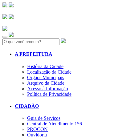
Search:
A PREFEITURA
História da Cidade
Localização da Cidade
Órgãos Municipais
Arquivo da Cidade
Acesso à Informação
Política de Privacidade
CIDADÃO
Guia de Serviços
Central de Atendimento 156
PROCON
Ouvidoria