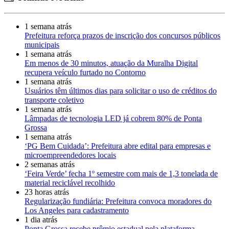
1 semana atrás
Prefeitura reforça prazos de inscrição dos concursos públicos
municipais
1 semana atrás
Em menos de 30 minutos, atuação da Muralha Digital
recupera veículo furtado no Contorno
1 semana atrás
Usuários têm últimos dias para solicitar o uso de créditos do
transporte coletivo
1 semana atrás
Lâmpadas de tecnologia LED já cobrem 80% de Ponta
Grossa
1 semana atrás
‘PG Bem Cuidada’: Prefeitura abre edital para empresas e
microempreendedores locais
2 semanas atrás
‘Feira Verde’ fecha 1º semestre com mais de 1,3 tonelada de
material reciclável recolhido
23 horas atrás
Regularização fundiária: Prefeitura convoca moradores do
Los Angeles para cadastramento
1 dia atrás
Ponta Grossa recebe prêmio estadual pela plataforma