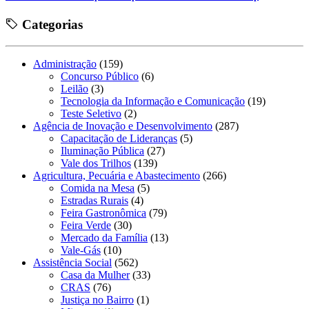
Categorias
Administração
(159)
Concurso Público
(6)
Leilão
(3)
Tecnologia da Informação e Comunicação
(19)
Teste Seletivo
(2)
Agência de Inovação e Desenvolvimento
(287)
Capacitação de Lideranças
(5)
Iluminação Pública
(27)
Vale dos Trilhos
(139)
Agricultura, Pecuária e Abastecimento
(266)
Comida na Mesa
(5)
Estradas Rurais
(4)
Feira Gastronômica
(79)
Feira Verde
(30)
Mercado da Família
(13)
Vale-Gás
(10)
Assistência Social
(562)
Casa da Mulher
(33)
CRAS
(76)
Justiça no Bairro
(1)