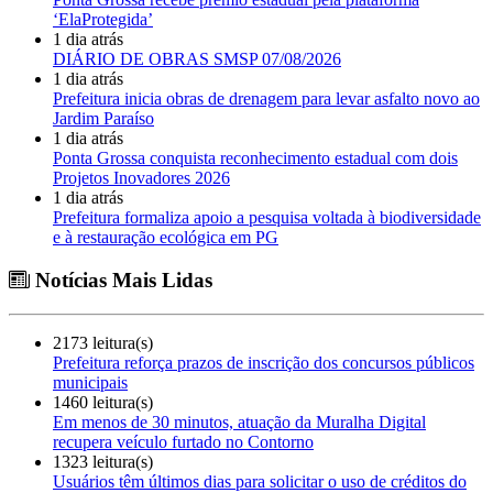
‘ElaProtegida’
1 dia atrás
DIÁRIO DE OBRAS SMSP 07/08/2026
1 dia atrás
Prefeitura inicia obras de drenagem para levar asfalto novo ao
Jardim Paraíso
1 dia atrás
Ponta Grossa conquista reconhecimento estadual com dois
Projetos Inovadores 2026
1 dia atrás
Prefeitura formaliza apoio a pesquisa voltada à biodiversidade
e à restauração ecológica em PG
Notícias Mais Lidas
2173 leitura(s)
Prefeitura reforça prazos de inscrição dos concursos públicos
municipais
1460 leitura(s)
Em menos de 30 minutos, atuação da Muralha Digital
recupera veículo furtado no Contorno
1323 leitura(s)
Usuários têm últimos dias para solicitar o uso de créditos do