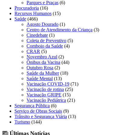
Parques e Praças
(6)
Procuradoria
(16)
Recursos Humanos
(15)
Saúde
(466)
Agosto Dourado
(1)
Centro de Atendimento da Criança
(3)
Cinedebate
(1)
Coleta de Preventivo
(5)
Comboio da Saúde
(4)
CRAR
(5)
Novembro Azul
(2)
Ônibus da Vacina
(44)
Outubro Rosa
(2)
Saúde da Mulher
(18)
Saúde Mental
(13)
Vacinação COVID-19
(71)
Vacinação de rotina
(25)
Vacinação GRIPE
(15)
Vacinação Pediátrica
(21)
Segurança Pública
(6)
Serviço de Obras Sociais
(9)
Trânsito e Segurança Viária
(13)
Turismo
(144)
Últimas Notícias