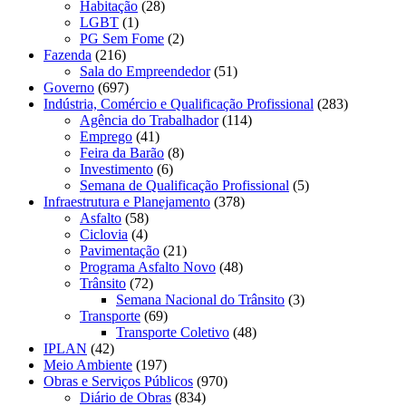
Habitação
(28)
LGBT
(1)
PG Sem Fome
(2)
Fazenda
(216)
Sala do Empreendedor
(51)
Governo
(697)
Indústria, Comércio e Qualificação Profissional
(283)
Agência do Trabalhador
(114)
Emprego
(41)
Feira da Barão
(8)
Investimento
(6)
Semana de Qualificação Profissional
(5)
Infraestrutura e Planejamento
(378)
Asfalto
(58)
Ciclovia
(4)
Pavimentação
(21)
Programa Asfalto Novo
(48)
Trânsito
(72)
Semana Nacional do Trânsito
(3)
Transporte
(69)
Transporte Coletivo
(48)
IPLAN
(42)
Meio Ambiente
(197)
Obras e Serviços Públicos
(970)
Diário de Obras
(834)