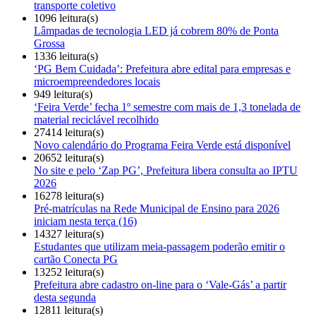
transporte coletivo
1096 leitura(s)
Lâmpadas de tecnologia LED já cobrem 80% de Ponta
Grossa
1336 leitura(s)
‘PG Bem Cuidada’: Prefeitura abre edital para empresas e
microempreendedores locais
949 leitura(s)
‘Feira Verde’ fecha 1º semestre com mais de 1,3 tonelada de
material reciclável recolhido
27414 leitura(s)
Novo calendário do Programa Feira Verde está disponível
20652 leitura(s)
No site e pelo ‘Zap PG’, Prefeitura libera consulta ao IPTU
2026
16278 leitura(s)
Pré-matrículas na Rede Municipal de Ensino para 2026
iniciam nesta terça (16)
14327 leitura(s)
Estudantes que utilizam meia-passagem poderão emitir o
cartão Conecta PG
13252 leitura(s)
Prefeitura abre cadastro on-line para o ‘Vale-Gás’ a partir
desta segunda
12811 leitura(s)