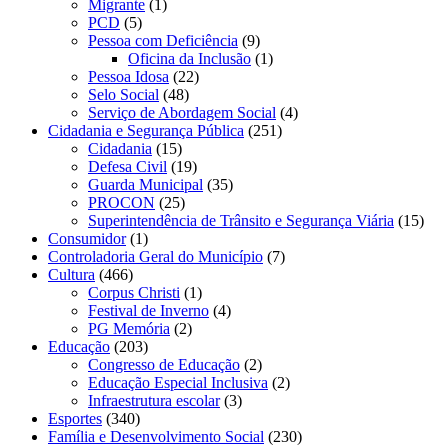
Migrante
(1)
PCD
(5)
Pessoa com Deficiência
(9)
Oficina da Inclusão
(1)
Pessoa Idosa
(22)
Selo Social
(48)
Serviço de Abordagem Social
(4)
Cidadania e Segurança Pública
(251)
Cidadania
(15)
Defesa Civil
(19)
Guarda Municipal
(35)
PROCON
(25)
Superintendência de Trânsito e Segurança Viária
(15)
Consumidor
(1)
Controladoria Geral do Município
(7)
Cultura
(466)
Corpus Christi
(1)
Festival de Inverno
(4)
PG Memória
(2)
Educação
(203)
Congresso de Educação
(2)
Educação Especial Inclusiva
(2)
Infraestrutura escolar
(3)
Esportes
(340)
Família e Desenvolvimento Social
(230)