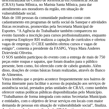
descentralizada do Centro de Referência em Assistência Social
(CRAS) Santa Mônica, no Marista Santa Mônica, para dar
atendimento aos moradores da região, em situação de
vulnerabilidade social.
Mais de 100 pessoas da comunidade puderam contar com
cadastramento em programas de tarifa social da Sanepar e atividades
físicas recreativas, promovidas pela Secretaria Municipal de
Esportes. “A Agência do Trabalhador também compareceu no
evento fazendo a inscrição para cursos profissionalizantes, enquanto
a empresa Employer RH realizou a captação de currículos e ofertou
vagas de emprego. O CIEE também ofertou cursos e vagas de
estágio”, comenta a presidente da FASPG, Vinya Mara Anderes
Dzievieski Oliveira.
O SOS também participou do evento com a entrega de mais de 750
peças entre roupas e sapatos, que foram doados para o público
presente, bem como, foi oferecido corte de cabelo gratuito. Além
disso, doações de cestas básicas foram realizadas, através do Banco
de Alimentos.
Vinya lembra que o projeto acontece frequentemente nos bairros de
forma itinerante para facilitar o acesso da população aos serviços de
assistência social, prestados pelas unidades de CRAS, como também
oferecer outras políticas públicas disponibilizadas pelo Município.
“Trabalhamos de forma integrada com outras Secretarias Municipais
e entidades, com o objetivo de levar serviços em locais com maior
demanda de pessoas em situação de vulnerabilidade social”, finaliza.