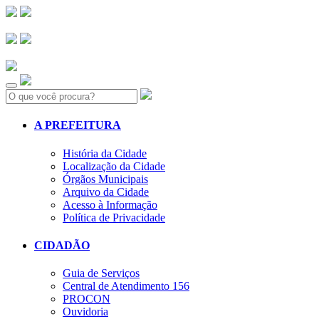
Search:
A PREFEITURA
História da Cidade
Localização da Cidade
Órgãos Municipais
Arquivo da Cidade
Acesso à Informação
Política de Privacidade
CIDADÃO
Guia de Serviços
Central de Atendimento 156
PROCON
Ouvidoria