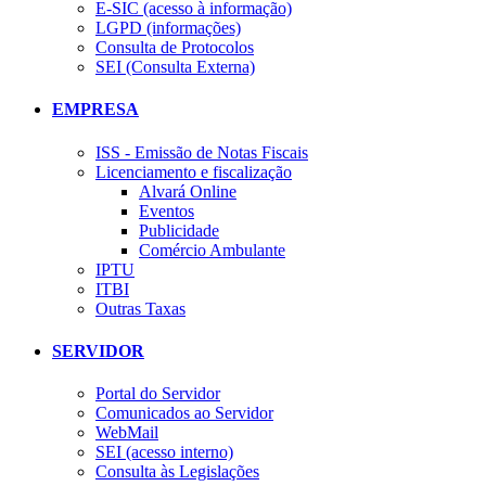
E-SIC (acesso à informação)
LGPD (informações)
Consulta de Protocolos
SEI (Consulta Externa)
EMPRESA
ISS - Emissão de Notas Fiscais
Licenciamento e fiscalização
Alvará Online
Eventos
Publicidade
Comércio Ambulante
IPTU
ITBI
Outras Taxas
SERVIDOR
Portal do Servidor
Comunicados ao Servidor
WebMail
SEI (acesso interno)
Consulta às Legislações