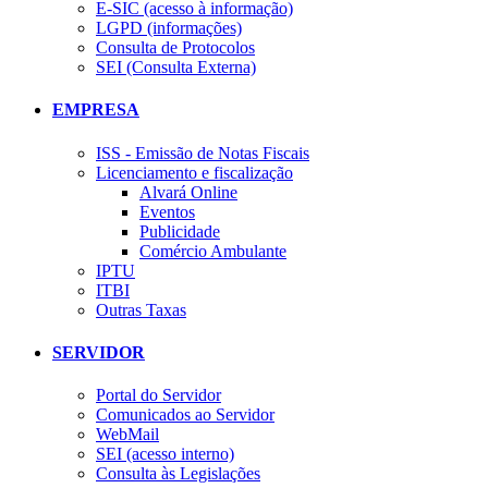
E-SIC (acesso à informação)
LGPD (informações)
Consulta de Protocolos
SEI (Consulta Externa)
EMPRESA
ISS - Emissão de Notas Fiscais
Licenciamento e fiscalização
Alvará Online
Eventos
Publicidade
Comércio Ambulante
IPTU
ITBI
Outras Taxas
SERVIDOR
Portal do Servidor
Comunicados ao Servidor
WebMail
SEI (acesso interno)
Consulta às Legislações