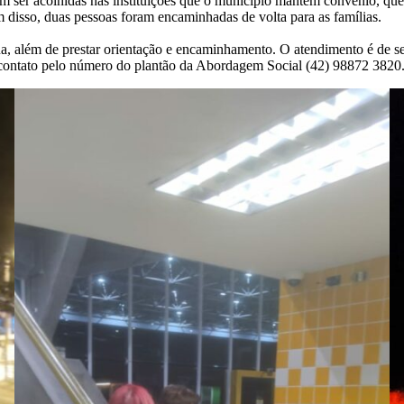
m ser acolhidas nas instituições que o município mantém convênio, que
 disso, duas pessoas foram encaminhadas de volta para as famílias.
ua, além de prestar orientação e encaminhamento. O atendimento é de se
 contato pelo número do plantão da Abordagem Social (42) 98872 3820