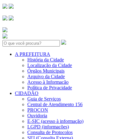
Search:
A PREFEITURA
História da Cidade
Localização da Cidade
Órgãos Municipais
Arquivo da Cidade
Acesso à Informação
Política de Privacidade
CIDADÃO
Guia de Serviços
Central de Atendimento 156
PROCON
Ouvidoria
E-SIC (acesso à informação)
LGPD (informações)
Consulta de Protocolos
SEI (Consulta Externa)