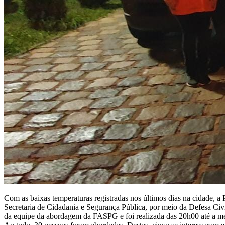
Com as baixas temperaturas registradas nos últimos dias na cidade, a 
Secretaria de Cidadania e Segurança Pública, por meio da Defesa Civ
da equipe da abordagem da FASPG e foi realizada das 20h00 até a meia-