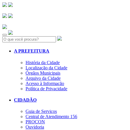
Search:
A PREFEITURA
História da Cidade
Localização da Cidade
Órgãos Municipais
Arquivo da Cidade
Acesso à Informação
Política de Privacidade
CIDADÃO
Guia de Serviços
Central de Atendimento 156
PROCON
Ouvidoria