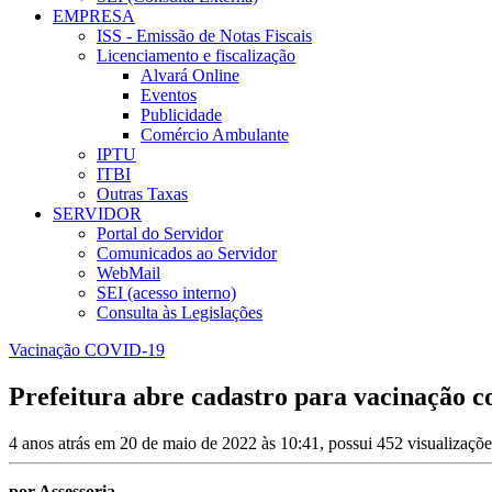
EMPRESA
ISS - Emissão de Notas Fiscais
Licenciamento e fiscalização
Alvará Online
Eventos
Publicidade
Comércio Ambulante
IPTU
ITBI
Outras Taxas
SERVIDOR
Portal do Servidor
Comunicados ao Servidor
WebMail
SEI (acesso interno)
Consulta às Legislações
Vacinação COVID-19
Prefeitura abre cadastro para vacinação c
4 anos atrás em 20 de maio de 2022 às 10:41, possui 452 visualizaçõ
por Assessoria