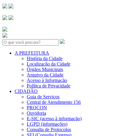
Search:
A PREFEITURA
História da Cidade
Localização da Cidade
Órgãos Municipais
Arquivo da Cidade
Acesso à Informação
Política de Privacidade
CIDADÃO
Guia de Serviços
Central de Atendimento 156
PROCON
Ouvidoria
E-SIC (acesso à informação)
LGPD (informações)
Consulta de Protocolos
SEI (Consulta Externa)