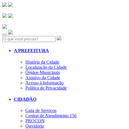
Search:
A PREFEITURA
História da Cidade
Localização da Cidade
Órgãos Municipais
Arquivo da Cidade
Acesso à Informação
Política de Privacidade
CIDADÃO
Guia de Serviços
Central de Atendimento 156
PROCON
Ouvidoria