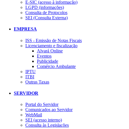
E-SIC (acesso à informação)
LGPD (informações)
Consulta de Protocolos
SEI (Consulta Externa)
EMPRESA
ISS - Emissão de Notas Fiscais
Licenciamento e fiscalização
Alvará Online
Eventos
Publicidade
Comércio Ambulante
IPTU
ITBI
Outras Taxas
SERVIDOR
Portal do Servidor
Comunicados ao Servidor
WebMail
SEI (acesso interno)
Consulta às Legislações