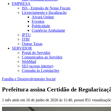
EMPRESA
ISS - Emissão de Notas Fiscais
Licenciamento e fiscalização
Alvará Online
Eventos
Publicidade
Comércio Ambulante
IPTU
ITBI
Outras Taxas
SERVIDOR
Portal do Servidor
Comunicados ao Servidor
WebMail
SEI (acesso interno)
Consulta às Legislações
Família e Desenvolvimento Social
Prefeitura assina Certidão de Regularizaç
1 mês atrás em 16 de junho de 2026 às 11:40, possui 851 visualizaçõ