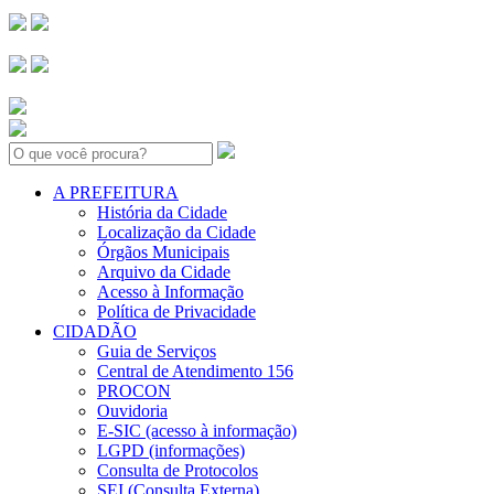
Search:
A PREFEITURA
História da Cidade
Localização da Cidade
Órgãos Municipais
Arquivo da Cidade
Acesso à Informação
Política de Privacidade
CIDADÃO
Guia de Serviços
Central de Atendimento 156
PROCON
Ouvidoria
E-SIC (acesso à informação)
LGPD (informações)
Consulta de Protocolos
SEI (Consulta Externa)