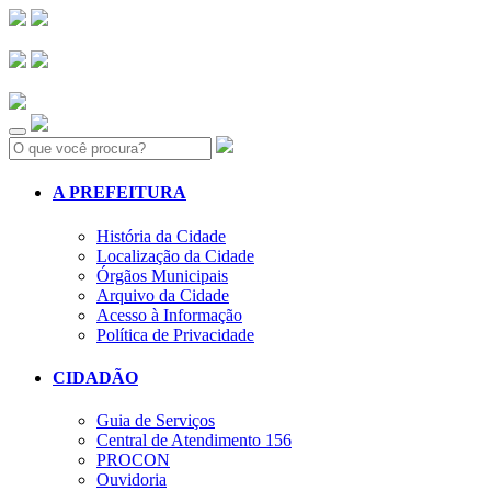
Search:
A PREFEITURA
História da Cidade
Localização da Cidade
Órgãos Municipais
Arquivo da Cidade
Acesso à Informação
Política de Privacidade
CIDADÃO
Guia de Serviços
Central de Atendimento 156
PROCON
Ouvidoria