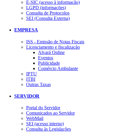
E-SIC (acesso à informação)
LGPD (informações)
Consulta de Protocolos
SEI (Consulta Externa)
EMPRESA
ISS - Emissão de Notas Fiscais
Licenciamento e fiscalização
Alvará Online
Eventos
Publicidade
Comércio Ambulante
IPTU
ITBI
Outras Taxas
SERVIDOR
Portal do Servidor
Comunicados ao Servidor
WebMail
SEI (acesso interno)
Consulta às Legislações