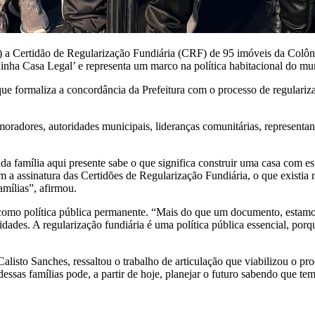
5) a Certidão de Regularização Fundiária (CRF) de 95 imóveis da Colôni
inha Casa Legal’ e representa um marco na política habitacional do mun
e formaliza a concordância da Prefeitura com o processo de regulariz
radores, autoridades municipais, lideranças comunitárias, representant
da família aqui presente sabe o que significa construir uma casa com es
m a assinatura das Certidões de Regularização Fundiária, o que existia 
amílias”, afirmou.
a como política pública permanente. “Mais do que um documento, estamos
dades. A regularização fundiária é uma política pública essencial, porq
alisto Sanches, ressaltou o trabalho de articulação que viabilizou o pr
dessas famílias pode, a partir de hoje, planejar o futuro sabendo que t