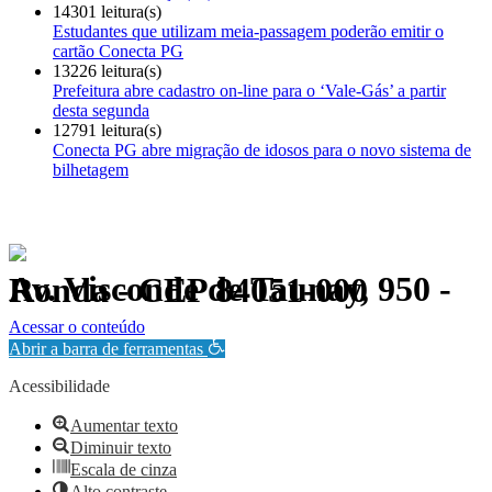
14301 leitura(s)
Estudantes que utilizam meia-passagem poderão emitir o
cartão Conecta PG
13226 leitura(s)
Prefeitura abre cadastro on-line para o ‘Vale-Gás’ a partir
desta segunda
12791 leitura(s)
Conecta PG abre migração de idosos para o novo sistema de
bilhetagem
Av. Visconde de Taunay, 950 - Ronda - CEP 84051-000
Política de Privacidade.
Acessar o conteúdo
Abrir a barra de ferramentas
Acessibilidade
Aumentar texto
Diminuir texto
Escala de cinza
Alto contraste