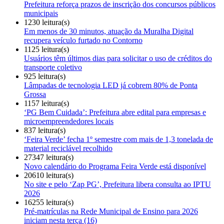
Prefeitura reforça prazos de inscrição dos concursos públicos
municipais
1230 leitura(s)
Em menos de 30 minutos, atuação da Muralha Digital
recupera veículo furtado no Contorno
1125 leitura(s)
Usuários têm últimos dias para solicitar o uso de créditos do
transporte coletivo
925 leitura(s)
Lâmpadas de tecnologia LED já cobrem 80% de Ponta
Grossa
1157 leitura(s)
‘PG Bem Cuidada’: Prefeitura abre edital para empresas e
microempreendedores locais
837 leitura(s)
‘Feira Verde’ fecha 1º semestre com mais de 1,3 tonelada de
material reciclável recolhido
27347 leitura(s)
Novo calendário do Programa Feira Verde está disponível
20610 leitura(s)
No site e pelo ‘Zap PG’, Prefeitura libera consulta ao IPTU
2026
16255 leitura(s)
Pré-matrículas na Rede Municipal de Ensino para 2026
iniciam nesta terça (16)