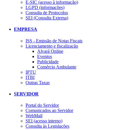
E-SIC (acesso à informação)
LGPD (informações)
Consulta de Protocolos
SEI (Consulta Externa)
EMPRESA
ISS - Emissão de Notas Fiscais
Licenciamento e fiscalização
Alvará Online
Eventos
Publicidade
Comércio Ambulante
IPTU
ITBI
Outras Taxas
SERVIDOR
Portal do Servidor
Comunicados ao Servidor
WebMail
SEI (acesso interno)
Consulta às Legislações