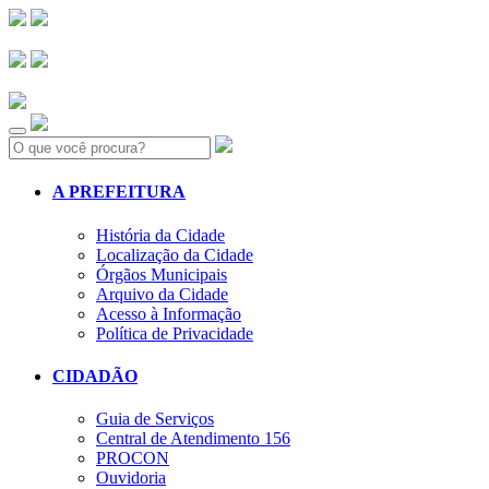
Search:
A PREFEITURA
História da Cidade
Localização da Cidade
Órgãos Municipais
Arquivo da Cidade
Acesso à Informação
Política de Privacidade
CIDADÃO
Guia de Serviços
Central de Atendimento 156
PROCON
Ouvidoria