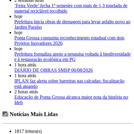
2 semanas atrás
‘Feira Verde’ fecha 1º semestre com mais de 1,3 tonelada de
material reciclável recolhido
hoje
Prefeitura inicia obras de drenagem para levar asfalto novo ao
Jardim Paraíso
hoje
Ponta Grossa conquista reconhecimento estadual com dois
Projetos Inovadores 2026
hoje
Prefeitura formaliza apoio a pesquisa voltada à biodiversidade
e à restauração ecológica em PG
1 hora atrás
DIÁRIO DE OBRAS SMSP 06/08/2026
1 hora atrás
IPLAN faz alerta sobre barreiras nas calçadas: fiscalização
está atuando
2 horas atrás
Educação de Ponta Grossa alcança maior nota da história no
Ideb
Notícias Mais Lidas
1817 leitura(s)