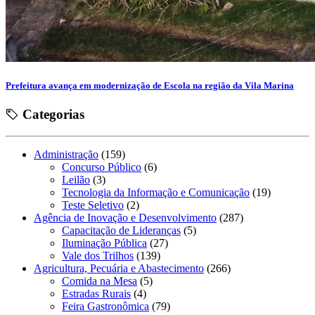
Prefeitura avança em modernização de Escola na região da Vila Marina
Categorias
Administração
(159)
Concurso Público
(6)
Leilão
(3)
Tecnologia da Informação e Comunicação
(19)
Teste Seletivo
(2)
Agência de Inovação e Desenvolvimento
(287)
Capacitação de Lideranças
(5)
Iluminação Pública
(27)
Vale dos Trilhos
(139)
Agricultura, Pecuária e Abastecimento
(266)
Comida na Mesa
(5)
Estradas Rurais
(4)
Feira Gastronômica
(79)