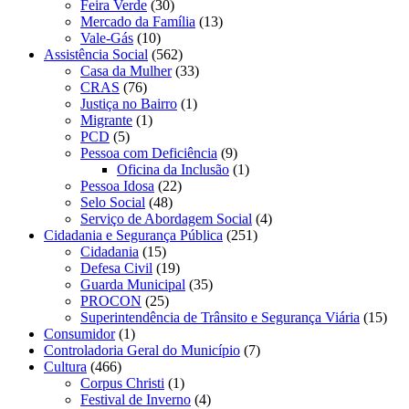
Feira Verde
(30)
Mercado da Família
(13)
Vale-Gás
(10)
Assistência Social
(562)
Casa da Mulher
(33)
CRAS
(76)
Justiça no Bairro
(1)
Migrante
(1)
PCD
(5)
Pessoa com Deficiência
(9)
Oficina da Inclusão
(1)
Pessoa Idosa
(22)
Selo Social
(48)
Serviço de Abordagem Social
(4)
Cidadania e Segurança Pública
(251)
Cidadania
(15)
Defesa Civil
(19)
Guarda Municipal
(35)
PROCON
(25)
Superintendência de Trânsito e Segurança Viária
(15)
Consumidor
(1)
Controladoria Geral do Município
(7)
Cultura
(466)
Corpus Christi
(1)
Festival de Inverno
(4)