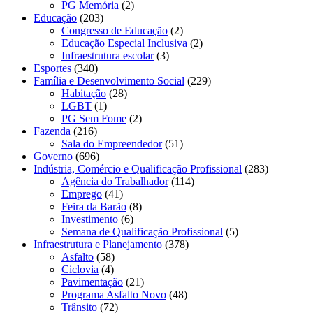
PG Memória
(2)
Educação
(203)
Congresso de Educação
(2)
Educação Especial Inclusiva
(2)
Infraestrutura escolar
(3)
Esportes
(340)
Família e Desenvolvimento Social
(229)
Habitação
(28)
LGBT
(1)
PG Sem Fome
(2)
Fazenda
(216)
Sala do Empreendedor
(51)
Governo
(696)
Indústria, Comércio e Qualificação Profissional
(283)
Agência do Trabalhador
(114)
Emprego
(41)
Feira da Barão
(8)
Investimento
(6)
Semana de Qualificação Profissional
(5)
Infraestrutura e Planejamento
(378)
Asfalto
(58)
Ciclovia
(4)
Pavimentação
(21)
Programa Asfalto Novo
(48)
Trânsito
(72)