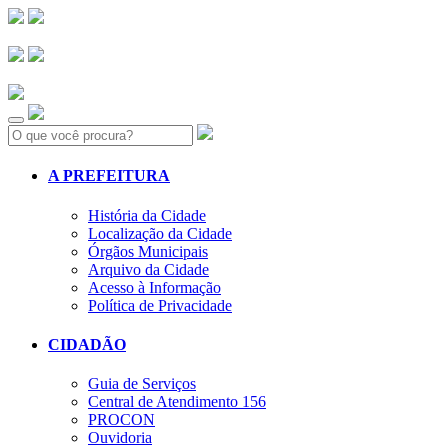
Search:
A PREFEITURA
História da Cidade
Localização da Cidade
Órgãos Municipais
Arquivo da Cidade
Acesso à Informação
Política de Privacidade
CIDADÃO
Guia de Serviços
Central de Atendimento 156
PROCON
Ouvidoria