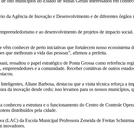
s de oito municípios do Estado de Minas Gerais interessados em conhece
io da Agência de Inovação e Desenvolvimento e de diferentes órgãos mu
empreendedorismo e ao desenvolvimento de projetos de impacto social. 
ue vêm conhecer de perto iniciativas que fortalecem nosso ecossistema 
es que melhoram a vida das pessoas”, afirmou a prefeita.
ni, ressaltou o papel estratégico de Ponta Grossa como referência re
, empreendedores e a comunidade. Receber comitivas de outros estados r
stacou.
eligentes, Allane Barbosa, destacou que a visita técnica reforça a imp
ltura da inovação desde cedo; isso levamos para os nossos municípios, 
iva conheceu a estrutura e o funcionamento do Centro de Controle Oper
tens distribuídos pela cidade.
iva (LAC) da Escola Municipal Professora Zeneida de Freitas Schnirman
m inovadores.