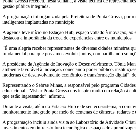
Ponta Grossa recebeu, nesta semana, a visita técnica de representante
gestão pública integrada.
A programação foi organizada pela Prefeitura de Ponta Grossa, por me
inteligentes implantadas no município.
A agenda teve início no Estação Hub, espaço voltado à inovação, ao 
destacou a importância da troca de experiências entre os municípios.
“É uma alegria receber representantes de diversas cidades mineiras q
fundamental para que possamos evoluir juntos, compartilhando soluçõ
A presidente da Agência de Inovação e Desenvolvimento, Tônia Mansa
ambiente favorável à inovação, conectando poder público, instituições
modernas de desenvolvimento econômico e transformação digital”, de
Representando o Sebrae Minas, a responsável pelo programa Cidades Int
educacional. “Visitar Ponta Grossa nos inspira muito em relação à cu
que estão ingressando”, afirmou.
Durante a visita, além do Estação Hub e de seu ecossistema, a comit
monitoramento integrado por meio de centenas de câmeras, radares e to
A programação incluiu ainda visita ao Laboratório de Atividade Criat
investimentos em infraestrutura tecnológica e espaços de aprendizage