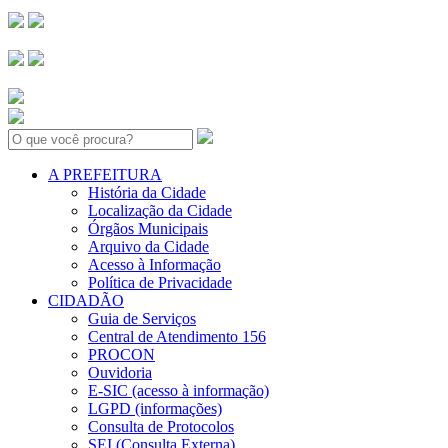
Search:
A PREFEITURA
História da Cidade
Localização da Cidade
Órgãos Municipais
Arquivo da Cidade
Acesso à Informação
Política de Privacidade
CIDADÃO
Guia de Serviços
Central de Atendimento 156
PROCON
Ouvidoria
E-SIC (acesso à informação)
LGPD (informações)
Consulta de Protocolos
SEI (Consulta Externa)