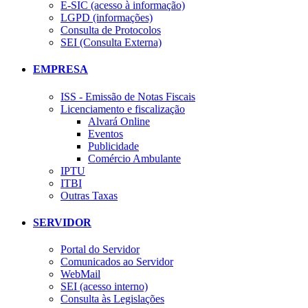
E-SIC (acesso à informação)
LGPD (informações)
Consulta de Protocolos
SEI (Consulta Externa)
EMPRESA
ISS - Emissão de Notas Fiscais
Licenciamento e fiscalização
Alvará Online
Eventos
Publicidade
Comércio Ambulante
IPTU
ITBI
Outras Taxas
SERVIDOR
Portal do Servidor
Comunicados ao Servidor
WebMail
SEI (acesso interno)
Consulta às Legislações