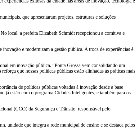
r experiências exitosas da cidade nas áreas de inovação, tecnologia e
nicipais, que apresentaram projetos, estruturas e soluções
No local, a prefeita Elizabeth Schmidt recepcionou a comitiva e
de inovação e modernizam a gestão pública. A troca de experiências é
gional em inovação pública. “Ponta Grossa vem consolidando um
eforça que nossas políticas públicas estão alinhadas às práticas mais
ortância de políticas públicas voltadas à inovação desde a base
que já estão com o programa Cidades Inteligentes, e também para os
acional (CCO) da Segurança e Trânsito, responsável pelo
n, unidade que integra a rede municipal de ensino e se destaca pelos