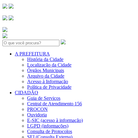
Search:
A PREFEITURA
História da Cidade
Localização da Cidade
Órgãos Municipais
Arquivo da Cidade
Acesso à Informação
Política de Privacidade
CIDADÃO
Guia de Serviços
Central de Atendimento 156
PROCON
Ouvidoria
E-SIC (acesso à informação)
LGPD (informações)
Consulta de Protocolos
SEI (Consulta Externa)