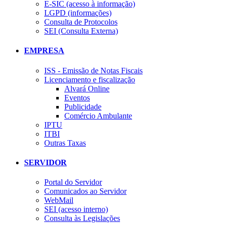
E-SIC (acesso à informação)
LGPD (informações)
Consulta de Protocolos
SEI (Consulta Externa)
EMPRESA
ISS - Emissão de Notas Fiscais
Licenciamento e fiscalização
Alvará Online
Eventos
Publicidade
Comércio Ambulante
IPTU
ITBI
Outras Taxas
SERVIDOR
Portal do Servidor
Comunicados ao Servidor
WebMail
SEI (acesso interno)
Consulta às Legislações