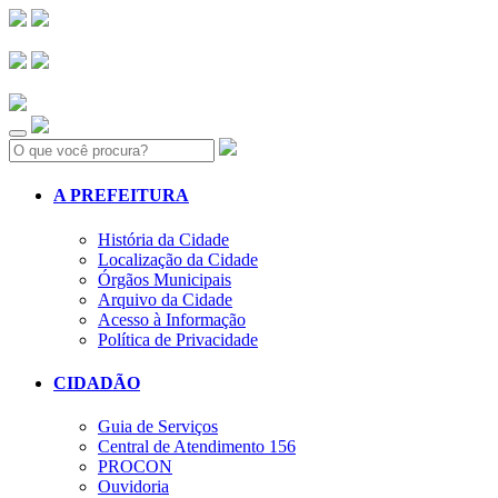
Search:
A PREFEITURA
História da Cidade
Localização da Cidade
Órgãos Municipais
Arquivo da Cidade
Acesso à Informação
Política de Privacidade
CIDADÃO
Guia de Serviços
Central de Atendimento 156
PROCON
Ouvidoria