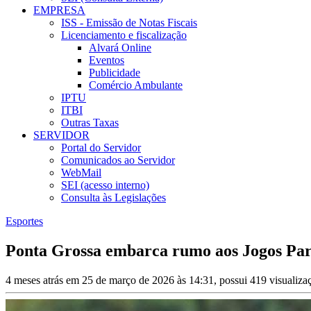
EMPRESA
ISS - Emissão de Notas Fiscais
Licenciamento e fiscalização
Alvará Online
Eventos
Publicidade
Comércio Ambulante
IPTU
ITBI
Outras Taxas
SERVIDOR
Portal do Servidor
Comunicados ao Servidor
WebMail
SEI (acesso interno)
Consulta às Legislações
Esportes
Ponta Grossa embarca rumo aos Jogos Para
4 meses atrás em 25 de março de 2026 às 14:31, possui 419 visualiz