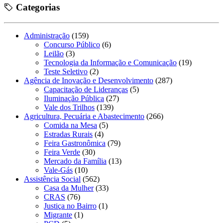
Categorias
Administração
(159)
Concurso Público
(6)
Leilão
(3)
Tecnologia da Informação e Comunicação
(19)
Teste Seletivo
(2)
Agência de Inovação e Desenvolvimento
(287)
Capacitação de Lideranças
(5)
Iluminação Pública
(27)
Vale dos Trilhos
(139)
Agricultura, Pecuária e Abastecimento
(266)
Comida na Mesa
(5)
Estradas Rurais
(4)
Feira Gastronômica
(79)
Feira Verde
(30)
Mercado da Família
(13)
Vale-Gás
(10)
Assistência Social
(562)
Casa da Mulher
(33)
CRAS
(76)
Justiça no Bairro
(1)
Migrante
(1)