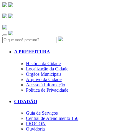
Search:
A PREFEITURA
História da Cidade
Localização da Cidade
Órgãos Municipais
Arquivo da Cidade
Acesso à Informação
Política de Privacidade
CIDADÃO
Guia de Serviços
Central de Atendimento 156
PROCON
Ouvidoria