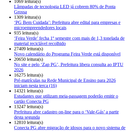
1069 leitura(s)
Lâmpadas de tecnologia LED já cobrem 80% de Ponta
Grossa
1309 leitura(s)
‘PG Bem Cuidada’: Prefeitura abre edital para empresas e
microempreendedores locais
935 leitura(s)
‘Feira Verde’ fecha 1º semestre com mais de 1,3 tonelada de
material reciclável recolhido
27409 leitura(s)
Novo calendário do Programa Feira Verde está disponível
20650 leitura(s)
No site e pelo ‘Zap PG’, Prefeitura libera consulta ao IPTU
2026
16275 leitura(s)
Pré-matrículas na Rede Municipal de Ensino para 2026
iniciam nesta terça (16)
14321 leitura(s)
Estudantes que utilizam meia-passagem poderão emitir o
cartão Conecta PG
13247 leitura(s)
Prefeitura abre cadastro on-line para o ‘Vale-Gás’ a partir
desta segunda
12810 leitura(s)
Conecta PG abre migração de idosos para o novo sistema de