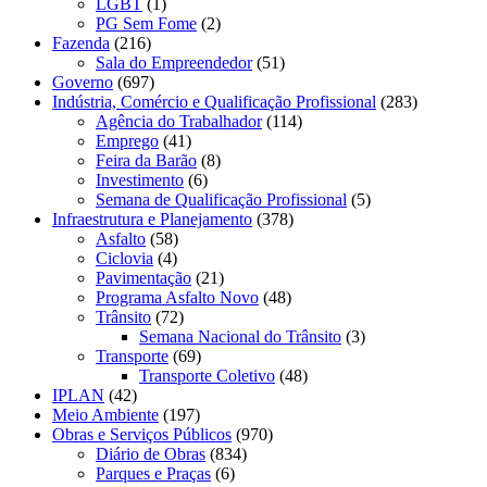
LGBT
(1)
PG Sem Fome
(2)
Fazenda
(216)
Sala do Empreendedor
(51)
Governo
(697)
Indústria, Comércio e Qualificação Profissional
(283)
Agência do Trabalhador
(114)
Emprego
(41)
Feira da Barão
(8)
Investimento
(6)
Semana de Qualificação Profissional
(5)
Infraestrutura e Planejamento
(378)
Asfalto
(58)
Ciclovia
(4)
Pavimentação
(21)
Programa Asfalto Novo
(48)
Trânsito
(72)
Semana Nacional do Trânsito
(3)
Transporte
(69)
Transporte Coletivo
(48)
IPLAN
(42)
Meio Ambiente
(197)
Obras e Serviços Públicos
(970)
Diário de Obras
(834)
Parques e Praças
(6)