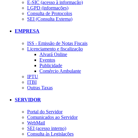
E-SIC (acesso à informação)
LGPD (informações)
Consulta de Protocolos
SEI (Consulta Externa)
EMPRESA
ISS - Emissão de Notas Fiscais
Licenciamento e fiscalização
Alvará Online
Eventos
Publicidade
Comércio Ambulante
IPTU
ITBI
Outras Taxas
SERVIDOR
Portal do Servidor
Comunicados ao Servidor
WebMail
SEI (acesso interno)
Consulta às Legislações