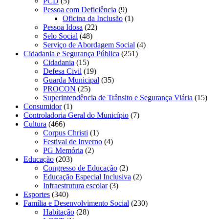
PCD
(5)
Pessoa com Deficiência
(9)
Oficina da Inclusão
(1)
Pessoa Idosa
(22)
Selo Social
(48)
Serviço de Abordagem Social
(4)
Cidadania e Segurança Pública
(251)
Cidadania
(15)
Defesa Civil
(19)
Guarda Municipal
(35)
PROCON
(25)
Superintendência de Trânsito e Segurança Viária
(15)
Consumidor
(1)
Controladoria Geral do Município
(7)
Cultura
(466)
Corpus Christi
(1)
Festival de Inverno
(4)
PG Memória
(2)
Educação
(203)
Congresso de Educação
(2)
Educação Especial Inclusiva
(2)
Infraestrutura escolar
(3)
Esportes
(340)
Família e Desenvolvimento Social
(230)
Habitação
(28)