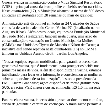
Grossa avança na imunização contra o Vírus Sincicial Respiratório
(VSR) – principal causa da bronquiolite em bebês recém-nascidos.
Nesta quarta-feira (17), o Município alcançou a marca de 500 doses
aplicadas em gestantes com 28 semanas ou mais de gravidez.
A imunização está disponível em todas as 24 Unidades de Saúde
com sala de vacina, além do Centro Vacina PG (localizado na rua
Augusto Ribas). Além destes locais, equipes da Fundação Municipal
de Saúde (FMS) realizaram, também nesta quarta, uma ação de
conscientização e vacinação no Centro Municipal da Mulher
(CMM) e nas Unidades Clyceu de Macedo e Nilton de Castro; a
iniciativa está sendo repetida nesta quinta-feira (18) no CMM e
também na Unidade Aurélio Grott – Jardim Los Angeles.
“Nossas equipes seguem mobilizadas para garantir o acesso das
gestantes à vacina, que é fundamental para proteger os bebês nos
primeiros meses de vida. Além de disponibilizar a vacina, estamos
trabalhando para levar esta informação e conscientizar as mulheres
sobre a importância desta imunização”, destaca a presidente da
FMS, Liliam Brandalise; agora disponível de forma gratuita pelo
SUS, a vacina VSR chega a custar, em média, R$ 1,6 mil na rede
particular.
Para receber a vacina, é necessário apresentar documento com foto,
cartão da gestante e carteira de vacinação. A imunização permite a