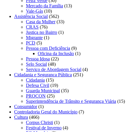
Feira Verde
(30)
Mercado da Família
(13)
Vale-Gás
(10)
Assistência Social
(562)
Casa da Mulher
(33)
CRAS
(76)
Justiça no Bairro
(1)
Migrante
(1)
PCD
(5)
Pessoa com Deficiência
(9)
Oficina da Inclusão
(1)
Pessoa Idosa
(22)
Selo Social
(48)
Serviço de Abordagem Social
(4)
Cidadania e Segurança Pública
(251)
Cidadania
(15)
Defesa Civil
(19)
Guarda Municipal
(35)
PROCON
(25)
Superintendência de Trânsito e Segurança Viária
(15)
Consumidor
(1)
Controladoria Geral do Município
(7)
Cultura
(466)
Corpus Christi
(1)
Festival de Inverno
(4)