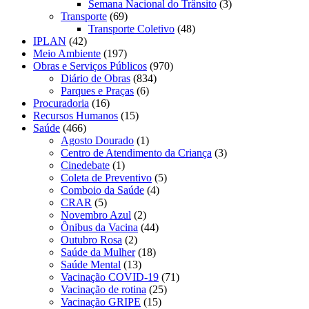
Semana Nacional do Trânsito
(3)
Transporte
(69)
Transporte Coletivo
(48)
IPLAN
(42)
Meio Ambiente
(197)
Obras e Serviços Públicos
(970)
Diário de Obras
(834)
Parques e Praças
(6)
Procuradoria
(16)
Recursos Humanos
(15)
Saúde
(466)
Agosto Dourado
(1)
Centro de Atendimento da Criança
(3)
Cinedebate
(1)
Coleta de Preventivo
(5)
Comboio da Saúde
(4)
CRAR
(5)
Novembro Azul
(2)
Ônibus da Vacina
(44)
Outubro Rosa
(2)
Saúde da Mulher
(18)
Saúde Mental
(13)
Vacinação COVID-19
(71)
Vacinação de rotina
(25)
Vacinação GRIPE
(15)