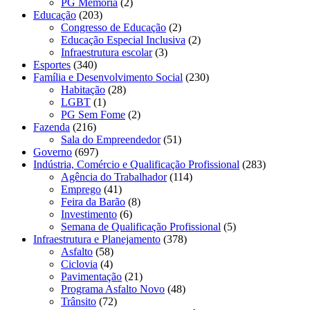
PG Memória
(2)
Educação
(203)
Congresso de Educação
(2)
Educação Especial Inclusiva
(2)
Infraestrutura escolar
(3)
Esportes
(340)
Família e Desenvolvimento Social
(230)
Habitação
(28)
LGBT
(1)
PG Sem Fome
(2)
Fazenda
(216)
Sala do Empreendedor
(51)
Governo
(697)
Indústria, Comércio e Qualificação Profissional
(283)
Agência do Trabalhador
(114)
Emprego
(41)
Feira da Barão
(8)
Investimento
(6)
Semana de Qualificação Profissional
(5)
Infraestrutura e Planejamento
(378)
Asfalto
(58)
Ciclovia
(4)
Pavimentação
(21)
Programa Asfalto Novo
(48)
Trânsito
(72)