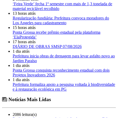
‘Feira Verde’ fecha 1º semestre com mais de 1,3 tonelada de
material reciclável recolhido
13 horas atrás
Regularização fundiária: Prefeitura convoca moradores do
Los Angeles para cadastramento
15 horas atrás
Ponta Grossa recebe prêmio estadual pela plataforma
‘ElaProtegida’
17 horas atrás
DIÁRIO DE OBRAS SMSP 07/08/2026
1 dia atrás
Prefeitura inicia obras de drenagem para levar asfalto novo ao
Jardim Paraíso
1 dia atrás
Ponta Grossa conquista reconhecimento estadual com dois
Projetos Inovadores 2026
1 dia atrás
Prefeitura formaliza apoio a pesquisa voltada à biodiversidade
e à restauração ecológica em PG
Notícias Mais Lidas
2086 leitura(s)