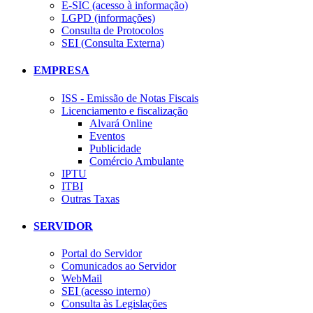
E-SIC (acesso à informação)
LGPD (informações)
Consulta de Protocolos
SEI (Consulta Externa)
EMPRESA
ISS - Emissão de Notas Fiscais
Licenciamento e fiscalização
Alvará Online
Eventos
Publicidade
Comércio Ambulante
IPTU
ITBI
Outras Taxas
SERVIDOR
Portal do Servidor
Comunicados ao Servidor
WebMail
SEI (acesso interno)
Consulta às Legislações