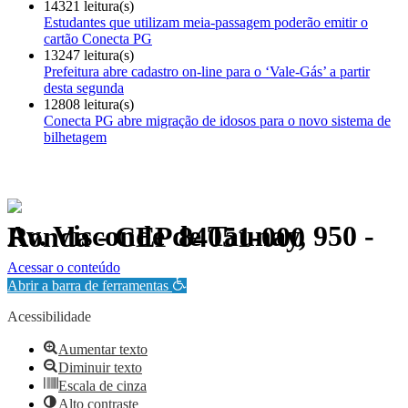
14321 leitura(s)
Estudantes que utilizam meia-passagem poderão emitir o
cartão Conecta PG
13247 leitura(s)
Prefeitura abre cadastro on-line para o ‘Vale-Gás’ a partir
desta segunda
12808 leitura(s)
Conecta PG abre migração de idosos para o novo sistema de
bilhetagem
Av. Visconde de Taunay, 950 - Ronda - CEP 84051-000
Política de Privacidade.
Acessar o conteúdo
Abrir a barra de ferramentas
Acessibilidade
Aumentar texto
Diminuir texto
Escala de cinza
Alto contraste