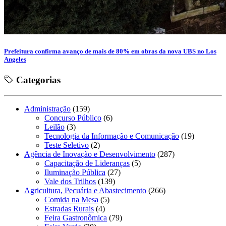
Prefeitura confirma avanço de mais de 80% em obras da nova UBS no Los
Angeles
Categorias
Administração
(159)
Concurso Público
(6)
Leilão
(3)
Tecnologia da Informação e Comunicação
(19)
Teste Seletivo
(2)
Agência de Inovação e Desenvolvimento
(287)
Capacitação de Lideranças
(5)
Iluminação Pública
(27)
Vale dos Trilhos
(139)
Agricultura, Pecuária e Abastecimento
(266)
Comida na Mesa
(5)
Estradas Rurais
(4)
Feira Gastronômica
(79)