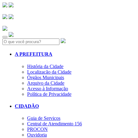
Search:
A PREFEITURA
História da Cidade
Localização da Cidade
Órgãos Municipais
Arquivo da Cidade
Acesso à Informação
Política de Privacidade
CIDADÃO
Guia de Serviços
Central de Atendimento 156
PROCON
Ouvidoria