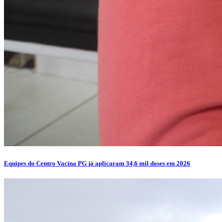
Equipes do Centro Vacina PG já aplicaram 34,6 mil doses em 2026