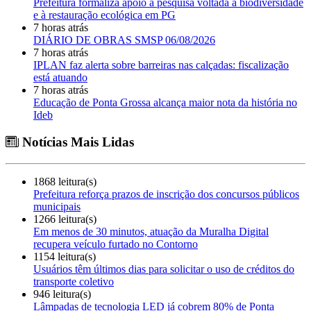
Prefeitura formaliza apoio a pesquisa voltada à biodiversidade
e à restauração ecológica em PG
7 horas atrás
DIÁRIO DE OBRAS SMSP 06/08/2026
7 horas atrás
IPLAN faz alerta sobre barreiras nas calçadas: fiscalização
está atuando
7 horas atrás
Educação de Ponta Grossa alcança maior nota da história no
Ideb
Notícias Mais Lidas
1868 leitura(s)
Prefeitura reforça prazos de inscrição dos concursos públicos
municipais
1266 leitura(s)
Em menos de 30 minutos, atuação da Muralha Digital
recupera veículo furtado no Contorno
1154 leitura(s)
Usuários têm últimos dias para solicitar o uso de créditos do
transporte coletivo
946 leitura(s)
Lâmpadas de tecnologia LED já cobrem 80% de Ponta