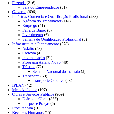
Fazenda
(216)
Sala do Empreendedor
(51)
Governo
(696)
Indústria, Comércio e Qualificação Profissional
(283)
Agência do Trabalhador
(114)
Emprego
(41)
Feira da Barão
(8)
Investimento
(6)
Semana de Qualificação Profissional
(5)
Infraestrutura e Planejamento
(378)
Asfalto
(58)
Ciclovia
(4)
Pavimentação
(21)
Programa Asfalto Novo
(48)
Trânsito
(72)
Semana Nacional do Trânsito
(3)
Transporte
(69)
Transporte Coletivo
(48)
IPLAN
(42)
Meio Ambiente
(197)
Obras e Serviços Públicos
(969)
Diário de Obras
(833)
Parques e Praças
(6)
Procuradoria
(16)
Recursos Humanos
(15)