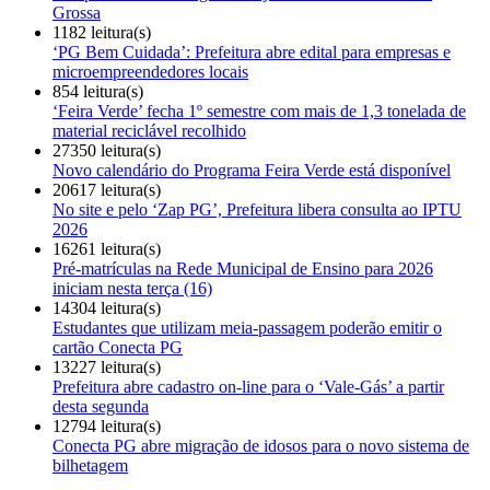
Grossa
1182 leitura(s)
‘PG Bem Cuidada’: Prefeitura abre edital para empresas e
microempreendedores locais
854 leitura(s)
‘Feira Verde’ fecha 1º semestre com mais de 1,3 tonelada de
material reciclável recolhido
27350 leitura(s)
Novo calendário do Programa Feira Verde está disponível
20617 leitura(s)
No site e pelo ‘Zap PG’, Prefeitura libera consulta ao IPTU
2026
16261 leitura(s)
Pré-matrículas na Rede Municipal de Ensino para 2026
iniciam nesta terça (16)
14304 leitura(s)
Estudantes que utilizam meia-passagem poderão emitir o
cartão Conecta PG
13227 leitura(s)
Prefeitura abre cadastro on-line para o ‘Vale-Gás’ a partir
desta segunda
12794 leitura(s)
Conecta PG abre migração de idosos para o novo sistema de
bilhetagem