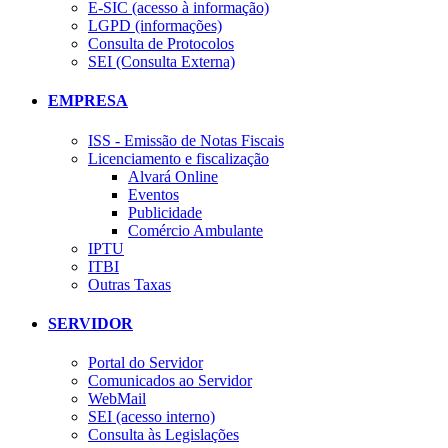
E-SIC (acesso à informação)
LGPD (informações)
Consulta de Protocolos
SEI (Consulta Externa)
EMPRESA
ISS - Emissão de Notas Fiscais
Licenciamento e fiscalização
Alvará Online
Eventos
Publicidade
Comércio Ambulante
IPTU
ITBI
Outras Taxas
SERVIDOR
Portal do Servidor
Comunicados ao Servidor
WebMail
SEI (acesso interno)
Consulta às Legislações