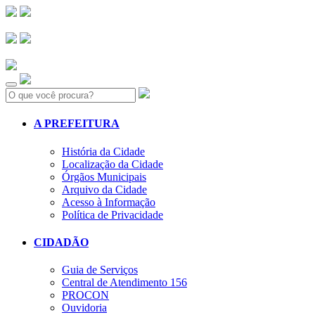
Search:
A PREFEITURA
História da Cidade
Localização da Cidade
Órgãos Municipais
Arquivo da Cidade
Acesso à Informação
Política de Privacidade
CIDADÃO
Guia de Serviços
Central de Atendimento 156
PROCON
Ouvidoria