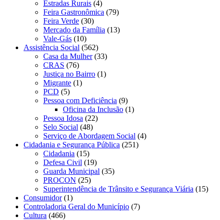
Estradas Rurais
(4)
Feira Gastronômica
(79)
Feira Verde
(30)
Mercado da Família
(13)
Vale-Gás
(10)
Assistência Social
(562)
Casa da Mulher
(33)
CRAS
(76)
Justiça no Bairro
(1)
Migrante
(1)
PCD
(5)
Pessoa com Deficiência
(9)
Oficina da Inclusão
(1)
Pessoa Idosa
(22)
Selo Social
(48)
Serviço de Abordagem Social
(4)
Cidadania e Segurança Pública
(251)
Cidadania
(15)
Defesa Civil
(19)
Guarda Municipal
(35)
PROCON
(25)
Superintendência de Trânsito e Segurança Viária
(15)
Consumidor
(1)
Controladoria Geral do Município
(7)
Cultura
(466)