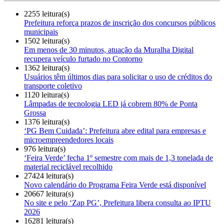
2255 leitura(s)
Prefeitura reforça prazos de inscrição dos concursos públicos
municipais
1502 leitura(s)
Em menos de 30 minutos, atuação da Muralha Digital
recupera veículo furtado no Contorno
1362 leitura(s)
Usuários têm últimos dias para solicitar o uso de créditos do
transporte coletivo
1120 leitura(s)
Lâmpadas de tecnologia LED já cobrem 80% de Ponta
Grossa
1376 leitura(s)
‘PG Bem Cuidada’: Prefeitura abre edital para empresas e
microempreendedores locais
976 leitura(s)
‘Feira Verde’ fecha 1º semestre com mais de 1,3 tonelada de
material reciclável recolhido
27424 leitura(s)
Novo calendário do Programa Feira Verde está disponível
20667 leitura(s)
No site e pelo ‘Zap PG’, Prefeitura libera consulta ao IPTU
2026
16281 leitura(s)