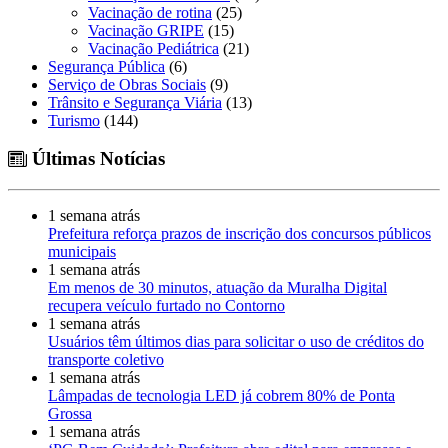
Vacinação de rotina
(25)
Vacinação GRIPE
(15)
Vacinação Pediátrica
(21)
Segurança Pública
(6)
Serviço de Obras Sociais
(9)
Trânsito e Segurança Viária
(13)
Turismo
(144)
Últimas Notícias
1 semana atrás
Prefeitura reforça prazos de inscrição dos concursos públicos
municipais
1 semana atrás
Em menos de 30 minutos, atuação da Muralha Digital
recupera veículo furtado no Contorno
1 semana atrás
Usuários têm últimos dias para solicitar o uso de créditos do
transporte coletivo
1 semana atrás
Lâmpadas de tecnologia LED já cobrem 80% de Ponta
Grossa
1 semana atrás