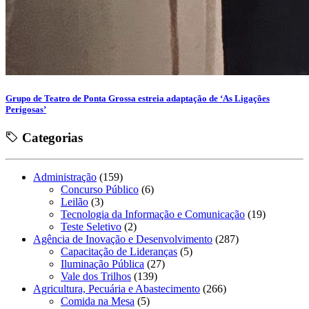
Grupo de Teatro de Ponta Grossa estreia adaptação de ‘As Ligações
Perigosas’
Categorias
Administração
(159)
Concurso Público
(6)
Leilão
(3)
Tecnologia da Informação e Comunicação
(19)
Teste Seletivo
(2)
Agência de Inovação e Desenvolvimento
(287)
Capacitação de Lideranças
(5)
Iluminação Pública
(27)
Vale dos Trilhos
(139)
Agricultura, Pecuária e Abastecimento
(266)
Comida na Mesa
(5)