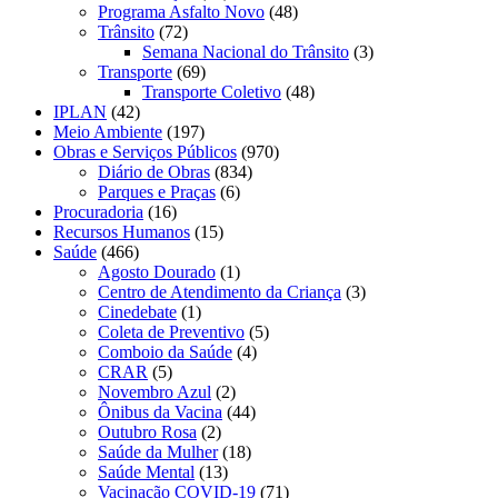
Programa Asfalto Novo
(48)
Trânsito
(72)
Semana Nacional do Trânsito
(3)
Transporte
(69)
Transporte Coletivo
(48)
IPLAN
(42)
Meio Ambiente
(197)
Obras e Serviços Públicos
(970)
Diário de Obras
(834)
Parques e Praças
(6)
Procuradoria
(16)
Recursos Humanos
(15)
Saúde
(466)
Agosto Dourado
(1)
Centro de Atendimento da Criança
(3)
Cinedebate
(1)
Coleta de Preventivo
(5)
Comboio da Saúde
(4)
CRAR
(5)
Novembro Azul
(2)
Ônibus da Vacina
(44)
Outubro Rosa
(2)
Saúde da Mulher
(18)
Saúde Mental
(13)
Vacinação COVID-19
(71)