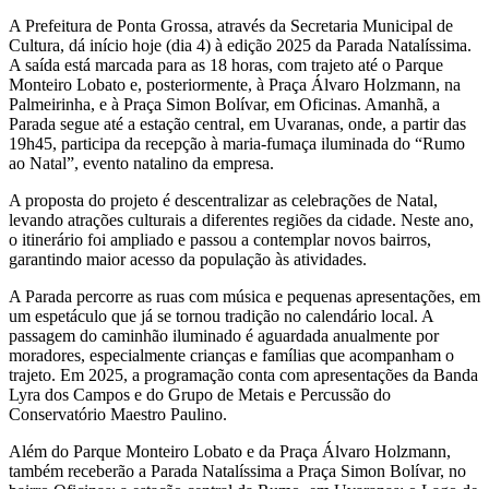
A Prefeitura de Ponta Grossa, através da Secretaria Municipal de
Cultura, dá início hoje (dia 4) à edição 2025 da Parada Natalíssima.
A saída está marcada para as 18 horas, com trajeto até o Parque
Monteiro Lobato e, posteriormente, à Praça Álvaro Holzmann, na
Palmeirinha, e à Praça Simon Bolívar, em Oficinas. Amanhã, a
Parada segue até a estação central, em Uvaranas, onde, a partir das
19h45, participa da recepção à maria-fumaça iluminada do “Rumo
ao Natal”, evento natalino da empresa.
A proposta do projeto é descentralizar as celebrações de Natal,
levando atrações culturais a diferentes regiões da cidade. Neste ano,
o itinerário foi ampliado e passou a contemplar novos bairros,
garantindo maior acesso da população às atividades.
A Parada percorre as ruas com música e pequenas apresentações, em
um espetáculo que já se tornou tradição no calendário local. A
passagem do caminhão iluminado é aguardada anualmente por
moradores, especialmente crianças e famílias que acompanham o
trajeto. Em 2025, a programação conta com apresentações da Banda
Lyra dos Campos e do Grupo de Metais e Percussão do
Conservatório Maestro Paulino.
Além do Parque Monteiro Lobato e da Praça Álvaro Holzmann,
também receberão a Parada Natalíssima a Praça Simon Bolívar, no