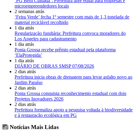
‘PG Bem Cuidada’: Prefeitura abre edital para empresas e
microempreendedores locais
2 semanas atrás
‘Feira Verde’ fecha 1º semestre com mais de 1,3 tonelada de
material reciclável recolhido
1 dia atrás
Regularização fundiária: Prefeitura convoca moradores do
Los Angeles para cadastramento
1 dia atrás
Ponta Grossa recebe prêmio estadual pela plataforma
‘ElaProtegida’
1 dia atrás
DIÁRIO DE OBRAS SMSP 07/08/2026
2 dias atrás
Prefeitura inicia obras de drenagem para levar asfalto novo ao
Jardim Paraíso
2 dias atrás
Ponta Grossa conquista reconhecimento estadual com dois
Projetos Inovadores 2026
2 dias atrás
Prefeitura formaliza apoio a pesquisa voltada à biodiversidade
e à restauração ecológica em PG
Notícias Mais Lidas