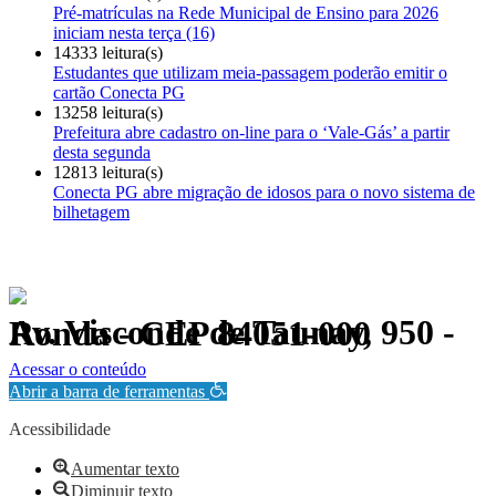
Pré-matrículas na Rede Municipal de Ensino para 2026
iniciam nesta terça (16)
14333 leitura(s)
Estudantes que utilizam meia-passagem poderão emitir o
cartão Conecta PG
13258 leitura(s)
Prefeitura abre cadastro on-line para o ‘Vale-Gás’ a partir
desta segunda
12813 leitura(s)
Conecta PG abre migração de idosos para o novo sistema de
bilhetagem
Av. Visconde de Taunay, 950 - Ronda - CEP 84051-000
Política de Privacidade.
Acessar o conteúdo
Abrir a barra de ferramentas
Acessibilidade
Aumentar texto
Diminuir texto