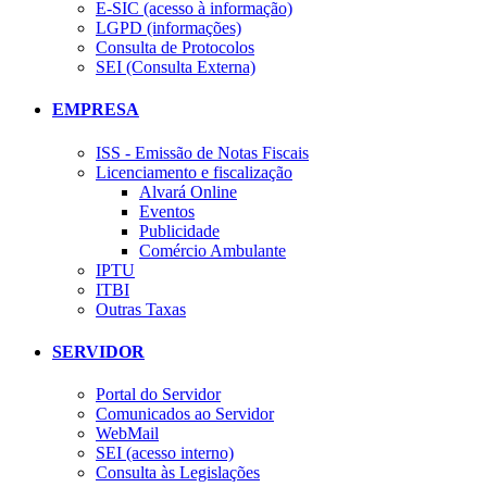
E-SIC (acesso à informação)
LGPD (informações)
Consulta de Protocolos
SEI (Consulta Externa)
EMPRESA
ISS - Emissão de Notas Fiscais
Licenciamento e fiscalização
Alvará Online
Eventos
Publicidade
Comércio Ambulante
IPTU
ITBI
Outras Taxas
SERVIDOR
Portal do Servidor
Comunicados ao Servidor
WebMail
SEI (acesso interno)
Consulta às Legislações