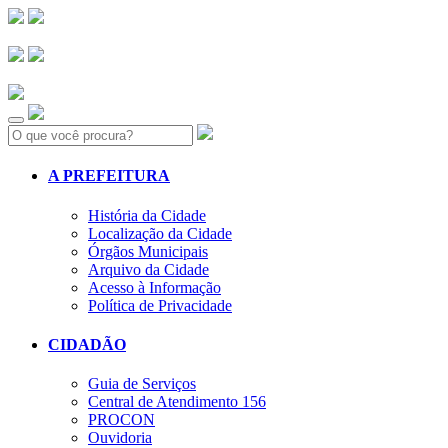
Search:
A PREFEITURA
História da Cidade
Localização da Cidade
Órgãos Municipais
Arquivo da Cidade
Acesso à Informação
Política de Privacidade
CIDADÃO
Guia de Serviços
Central de Atendimento 156
PROCON
Ouvidoria