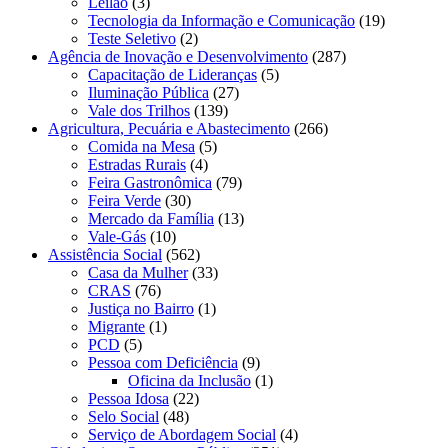
Leilão
(3)
Tecnologia da Informação e Comunicação
(19)
Teste Seletivo
(2)
Agência de Inovação e Desenvolvimento
(287)
Capacitação de Lideranças
(5)
Iluminação Pública
(27)
Vale dos Trilhos
(139)
Agricultura, Pecuária e Abastecimento
(266)
Comida na Mesa
(5)
Estradas Rurais
(4)
Feira Gastronômica
(79)
Feira Verde
(30)
Mercado da Família
(13)
Vale-Gás
(10)
Assistência Social
(562)
Casa da Mulher
(33)
CRAS
(76)
Justiça no Bairro
(1)
Migrante
(1)
PCD
(5)
Pessoa com Deficiência
(9)
Oficina da Inclusão
(1)
Pessoa Idosa
(22)
Selo Social
(48)
Serviço de Abordagem Social
(4)