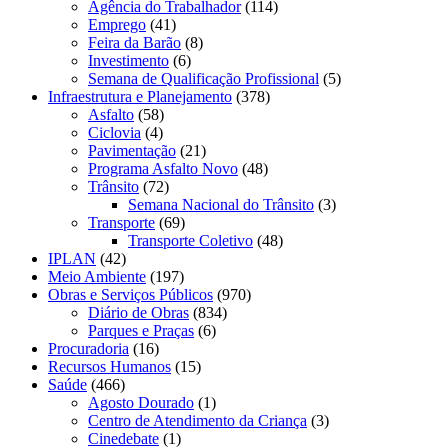
Agência do Trabalhador
(114)
Emprego
(41)
Feira da Barão
(8)
Investimento
(6)
Semana de Qualificação Profissional
(5)
Infraestrutura e Planejamento
(378)
Asfalto
(58)
Ciclovia
(4)
Pavimentação
(21)
Programa Asfalto Novo
(48)
Trânsito
(72)
Semana Nacional do Trânsito
(3)
Transporte
(69)
Transporte Coletivo
(48)
IPLAN
(42)
Meio Ambiente
(197)
Obras e Serviços Públicos
(970)
Diário de Obras
(834)
Parques e Praças
(6)
Procuradoria
(16)
Recursos Humanos
(15)
Saúde
(466)
Agosto Dourado
(1)
Centro de Atendimento da Criança
(3)
Cinedebate
(1)