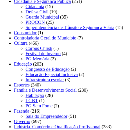
Cidadania e Segurança Pública
(251)
Cidadania
(15)
Defesa Civil
(19)
Guarda Municipal
(35)
PROCON
(25)
Superintendência de Trânsito e Segurança Viária
(15)
Consumidor
(1)
Controladoria Geral do Município
(7)
Cultura
(466)
Corpus Christi
(1)
Festival de Inverno
(4)
PG Memória
(2)
Educação
(203)
Congresso de Educação
(2)
Educação Especial Inclusiva
(2)
Infraestrutura escolar
(3)
Esportes
(340)
Família e Desenvolvimento Social
(230)
Habitação
(28)
LGBT
(1)
PG Sem Fome
(2)
Fazenda
(216)
Sala do Empreendedor
(51)
Governo
(697)
Indústria, Comércio e Qualificação Profissional
(283)