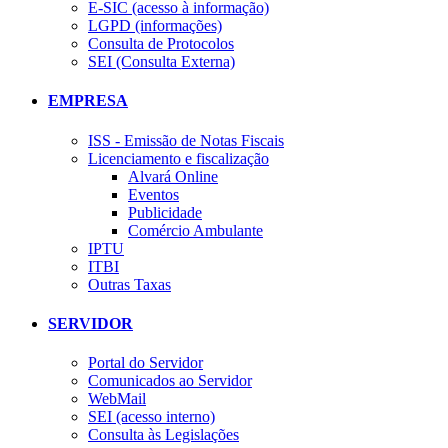
E-SIC (acesso à informação)
LGPD (informações)
Consulta de Protocolos
SEI (Consulta Externa)
EMPRESA
ISS - Emissão de Notas Fiscais
Licenciamento e fiscalização
Alvará Online
Eventos
Publicidade
Comércio Ambulante
IPTU
ITBI
Outras Taxas
SERVIDOR
Portal do Servidor
Comunicados ao Servidor
WebMail
SEI (acesso interno)
Consulta às Legislações