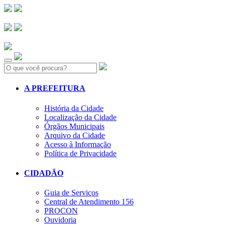
Search:
A PREFEITURA
História da Cidade
Localização da Cidade
Órgãos Municipais
Arquivo da Cidade
Acesso à Informação
Política de Privacidade
CIDADÃO
Guia de Serviços
Central de Atendimento 156
PROCON
Ouvidoria