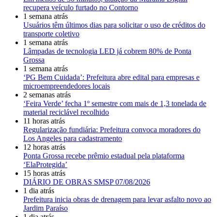
recupera veículo furtado no Contorno
1 semana atrás
Usuários têm últimos dias para solicitar o uso de créditos do
transporte coletivo
1 semana atrás
Lâmpadas de tecnologia LED já cobrem 80% de Ponta
Grossa
1 semana atrás
‘PG Bem Cuidada’: Prefeitura abre edital para empresas e
microempreendedores locais
2 semanas atrás
‘Feira Verde’ fecha 1º semestre com mais de 1,3 tonelada de
material reciclável recolhido
11 horas atrás
Regularização fundiária: Prefeitura convoca moradores do
Los Angeles para cadastramento
12 horas atrás
Ponta Grossa recebe prêmio estadual pela plataforma
‘ElaProtegida’
15 horas atrás
DIÁRIO DE OBRAS SMSP 07/08/2026
1 dia atrás
Prefeitura inicia obras de drenagem para levar asfalto novo ao
Jardim Paraíso
1 dia atrás