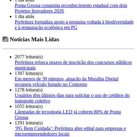
Ponta Grossa conquista reconhecimento estadual com dois
Projetos Inovadores 2026
1 dia atrás
Prefeitura formaliza apoio a pesquisa voltada à biodiversidade
e à restauração ecológica em PG
Notícias Mais Lidas
2077 leitura(s)
Prefeitura reforça prazos de inscrição dos concursos públicos
municipais
1397 leitura(s)
Em menos de 30 minutos, atuação da Muralha Digital
recupera veículo furtado no Contorno
1278 leitura(s)
Usuários têm últimos dias para solicitar o uso de créditos do
transporte coletivo
1055 leitura(s)
Lâmpadas de tecnologia LED já cobrem 80% de Ponta
Grossa
1291 leitura(s)
‘PG Bem Cuidada’: Prefeitura abre edital para empresas e
microempreendedores locais