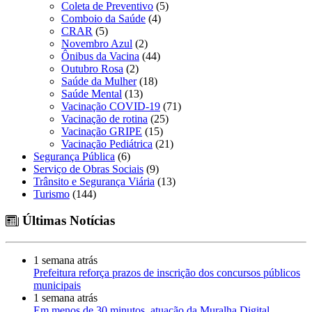
Coleta de Preventivo
(5)
Comboio da Saúde
(4)
CRAR
(5)
Novembro Azul
(2)
Ônibus da Vacina
(44)
Outubro Rosa
(2)
Saúde da Mulher
(18)
Saúde Mental
(13)
Vacinação COVID-19
(71)
Vacinação de rotina
(25)
Vacinação GRIPE
(15)
Vacinação Pediátrica
(21)
Segurança Pública
(6)
Serviço de Obras Sociais
(9)
Trânsito e Segurança Viária
(13)
Turismo
(144)
Últimas Notícias
1 semana atrás
Prefeitura reforça prazos de inscrição dos concursos públicos
municipais
1 semana atrás
Em menos de 30 minutos, atuação da Muralha Digital