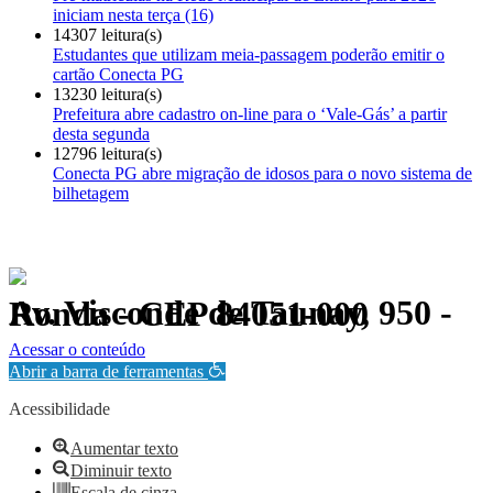
iniciam nesta terça (16)
14307 leitura(s)
Estudantes que utilizam meia-passagem poderão emitir o
cartão Conecta PG
13230 leitura(s)
Prefeitura abre cadastro on-line para o ‘Vale-Gás’ a partir
desta segunda
12796 leitura(s)
Conecta PG abre migração de idosos para o novo sistema de
bilhetagem
Av. Visconde de Taunay, 950 - Ronda - CEP 84051-000
Política de Privacidade.
Acessar o conteúdo
Abrir a barra de ferramentas
Acessibilidade
Aumentar texto
Diminuir texto
Escala de cinza