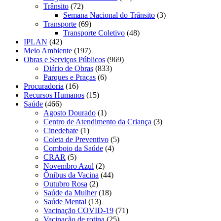
Trânsito
(72)
Semana Nacional do Trânsito
(3)
Transporte
(69)
Transporte Coletivo
(48)
IPLAN
(42)
Meio Ambiente
(197)
Obras e Serviços Públicos
(969)
Diário de Obras
(833)
Parques e Praças
(6)
Procuradoria
(16)
Recursos Humanos
(15)
Saúde
(466)
Agosto Dourado
(1)
Centro de Atendimento da Criança
(3)
Cinedebate
(1)
Coleta de Preventivo
(5)
Comboio da Saúde
(4)
CRAR
(5)
Novembro Azul
(2)
Ônibus da Vacina
(44)
Outubro Rosa
(2)
Saúde da Mulher
(18)
Saúde Mental
(13)
Vacinação COVID-19
(71)
Vacinação de rotina
(25)