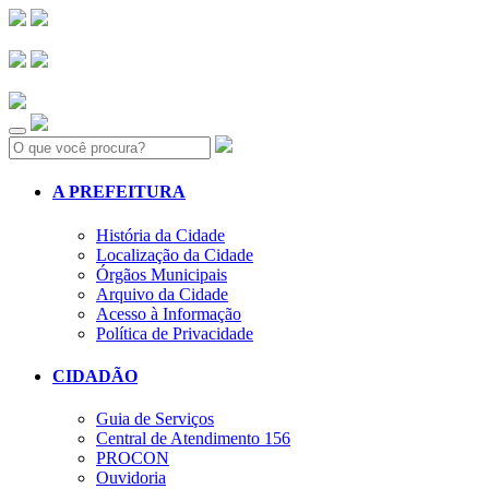
Search:
A PREFEITURA
História da Cidade
Localização da Cidade
Órgãos Municipais
Arquivo da Cidade
Acesso à Informação
Política de Privacidade
CIDADÃO
Guia de Serviços
Central de Atendimento 156
PROCON
Ouvidoria