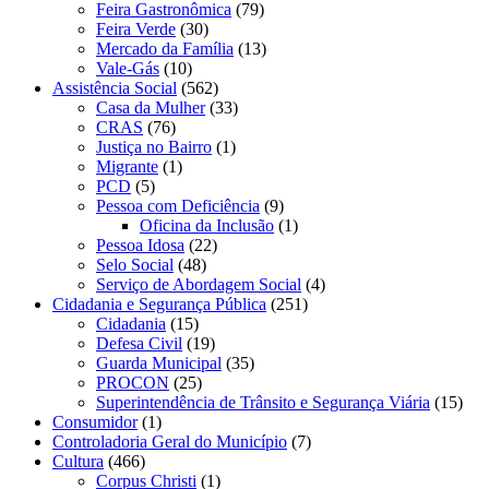
Feira Gastronômica
(79)
Feira Verde
(30)
Mercado da Família
(13)
Vale-Gás
(10)
Assistência Social
(562)
Casa da Mulher
(33)
CRAS
(76)
Justiça no Bairro
(1)
Migrante
(1)
PCD
(5)
Pessoa com Deficiência
(9)
Oficina da Inclusão
(1)
Pessoa Idosa
(22)
Selo Social
(48)
Serviço de Abordagem Social
(4)
Cidadania e Segurança Pública
(251)
Cidadania
(15)
Defesa Civil
(19)
Guarda Municipal
(35)
PROCON
(25)
Superintendência de Trânsito e Segurança Viária
(15)
Consumidor
(1)
Controladoria Geral do Município
(7)
Cultura
(466)
Corpus Christi
(1)