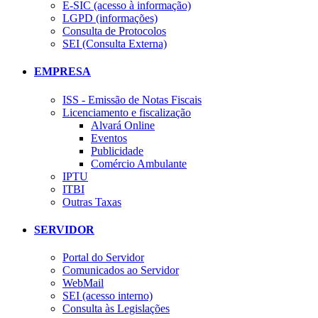
E-SIC (acesso à informação)
LGPD (informações)
Consulta de Protocolos
SEI (Consulta Externa)
EMPRESA
ISS - Emissão de Notas Fiscais
Licenciamento e fiscalização
Alvará Online
Eventos
Publicidade
Comércio Ambulante
IPTU
ITBI
Outras Taxas
SERVIDOR
Portal do Servidor
Comunicados ao Servidor
WebMail
SEI (acesso interno)
Consulta às Legislações