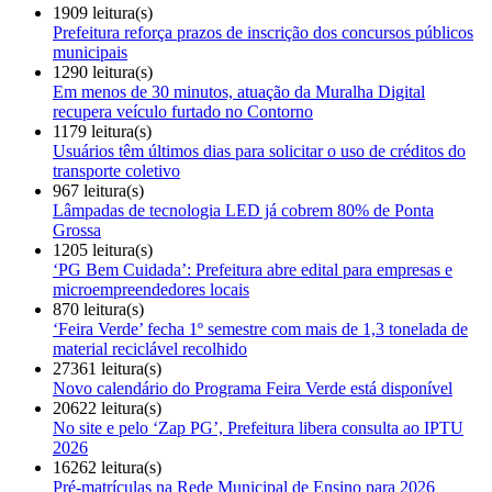
1909 leitura(s)
Prefeitura reforça prazos de inscrição dos concursos públicos
municipais
1290 leitura(s)
Em menos de 30 minutos, atuação da Muralha Digital
recupera veículo furtado no Contorno
1179 leitura(s)
Usuários têm últimos dias para solicitar o uso de créditos do
transporte coletivo
967 leitura(s)
Lâmpadas de tecnologia LED já cobrem 80% de Ponta
Grossa
1205 leitura(s)
‘PG Bem Cuidada’: Prefeitura abre edital para empresas e
microempreendedores locais
870 leitura(s)
‘Feira Verde’ fecha 1º semestre com mais de 1,3 tonelada de
material reciclável recolhido
27361 leitura(s)
Novo calendário do Programa Feira Verde está disponível
20622 leitura(s)
No site e pelo ‘Zap PG’, Prefeitura libera consulta ao IPTU
2026
16262 leitura(s)
Pré-matrículas na Rede Municipal de Ensino para 2026