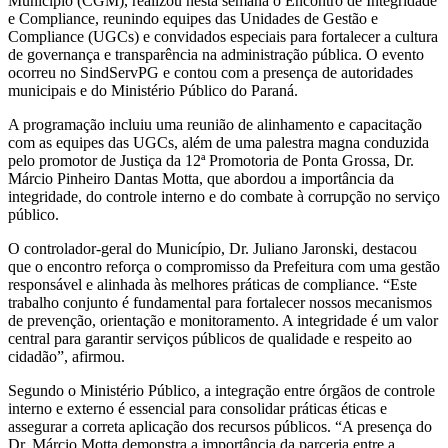
Município (CGM), realizou nesta semana o Encontro de Integridade
e Compliance, reunindo equipes das Unidades de Gestão e
Compliance (UGCs) e convidados especiais para fortalecer a cultura
de governança e transparência na administração pública. O evento
ocorreu no SindServPG e contou com a presença de autoridades
municipais e do Ministério Público do Paraná.
A programação incluiu uma reunião de alinhamento e capacitação
com as equipes das UGCs, além de uma palestra magna conduzida
pelo promotor de Justiça da 12ª Promotoria de Ponta Grossa, Dr.
Márcio Pinheiro Dantas Motta, que abordou a importância da
integridade, do controle interno e do combate à corrupção no serviço
público.
O controlador-geral do Município, Dr. Juliano Jaronski, destacou
que o encontro reforça o compromisso da Prefeitura com uma gestão
responsável e alinhada às melhores práticas de compliance. “Este
trabalho conjunto é fundamental para fortalecer nossos mecanismos
de prevenção, orientação e monitoramento. A integridade é um valor
central para garantir serviços públicos de qualidade e respeito ao
cidadão”, afirmou.
Segundo o Ministério Público, a integração entre órgãos de controle
interno e externo é essencial para consolidar práticas éticas e
assegurar a correta aplicação dos recursos públicos. “A presença do
Dr. Márcio Motta demonstra a importância da parceria entre a