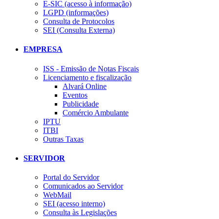
E-SIC (acesso à informação)
LGPD (informações)
Consulta de Protocolos
SEI (Consulta Externa)
EMPRESA
ISS - Emissão de Notas Fiscais
Licenciamento e fiscalização
Alvará Online
Eventos
Publicidade
Comércio Ambulante
IPTU
ITBI
Outras Taxas
SERVIDOR
Portal do Servidor
Comunicados ao Servidor
WebMail
SEI (acesso interno)
Consulta às Legislações