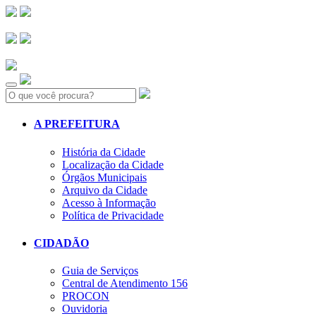
Search:
A PREFEITURA
História da Cidade
Localização da Cidade
Órgãos Municipais
Arquivo da Cidade
Acesso à Informação
Política de Privacidade
CIDADÃO
Guia de Serviços
Central de Atendimento 156
PROCON
Ouvidoria