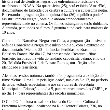
história real de cientistas negras que enfrentaram o racismo e o
machismo na NASA. Na quarta-feira (25), será exibido ‘AmarElo’,
documentário de Emicida que celebra a cultura e a autoestima negra.
Encerrando a programação, na quinta-feira (26), o público poderá
assistir ‘Pantera Negra’, obra que aborda empoderamento e
representatividade no cinema. Os filmes estrangeiros serão dublados.
A entrada, para todos os filmes, é gratuita e indicada para maiores de
10 anos.
Com o título Narrativas Negras em Cena, a programação alusiva ao
Mês da Consciência Negra teve início no dia 5, com a exibição do
documentário ‘Menino 23 – Infâncias Perdidas no Brasil’, de
Belisário Franca. No dia 17, foi apresentado ‘Besouro’, filme
brasileiro inspirado na vida do lendário capoeirista baiano; e no dia
20, ‘Medida Provisória’, de Lázaro Ramos, uma ficção sobre
identidade e resistência.
Além das sessões noturnas, também foi programada a exibição do
filme ‘Selma: Uma Luta pela Igualdade’, nos dias 5 e 17, no período
da tarde, voltada especialmente aos servidores da Secretaria
Municipal de Educação, no dia 5, para representantes dos CMEIs, e
no dia 17, para representantes das escolas municipais.
O CinePG funciona na sala de cinema do Centro de Cultura da
Prefeitura Municipal, localizado na Rua Doutor Colares, 736, no