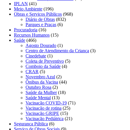
IPLAN
(41)
Meio Ambiente
(196)
Obras e Serviços Públicos
(968)
Diário de Obras
(832)
Parques e Praças
(6)
Procuradoria
(16)
Recursos Humanos
(15)
Saúde
(466)
Agosto Dourado
(1)
Centro de Atendimento da Criança
(3)
Cinedebate
(1)
Coleta de Preventivo
(5)
Comboio da Saúde
(4)
CRAR
(5)
Novembro Azul
(2)
Ônibus da Vacina
(44)
Outubro Rosa
(2)
Saúde da Mulher
(18)
Saúde Mental
(13)
Vacinação COVID-19
(71)
Vacinação de rotina
(25)
Vacinação GRIPE
(15)
Vacinação Pediátrica
(21)
Segurança Pública
(6)
Serviço de Obras Sociais
(9)