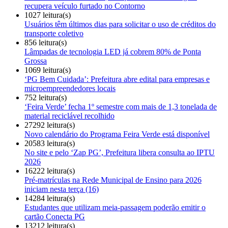
recupera veículo furtado no Contorno
1027 leitura(s)
Usuários têm últimos dias para solicitar o uso de créditos do
transporte coletivo
856 leitura(s)
Lâmpadas de tecnologia LED já cobrem 80% de Ponta
Grossa
1069 leitura(s)
‘PG Bem Cuidada’: Prefeitura abre edital para empresas e
microempreendedores locais
752 leitura(s)
‘Feira Verde’ fecha 1º semestre com mais de 1,3 tonelada de
material reciclável recolhido
27292 leitura(s)
Novo calendário do Programa Feira Verde está disponível
20583 leitura(s)
No site e pelo ‘Zap PG’, Prefeitura libera consulta ao IPTU
2026
16222 leitura(s)
Pré-matrículas na Rede Municipal de Ensino para 2026
iniciam nesta terça (16)
14284 leitura(s)
Estudantes que utilizam meia-passagem poderão emitir o
cartão Conecta PG
13212 leitura(s)