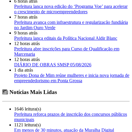
6 horas atrás
Prefeitura lança nova edição do ‘Programa Voe’ para acelerar
o crescimento de microempreendedores
7 horas atrás
Prefeitura avança com infraestrutura e regularização fundiária
no Jardim Ouro Verde
9 horas atrás
Prefeitura lança editais da Política Nacional Aldir Blanc
12 horas atrás
Prefeitura abre inscrições para Curso de Qualificação em
Marcenaria
12 horas atrás
DIÁRIO DE OBRAS SMSP 05/08/2026
1 dia atrás
Projeto Dona de Mim reúne mulheres e inicia nova jornada de
empreendedorismo em Ponta Grossa
Notícias Mais Lidas
1646 leitura(s)
Prefeitura reforça prazos de inscrição dos concursos públicos
municipais
1121 leitura(s)
Em menos de 30 minutos, atuação da Muralha Digital