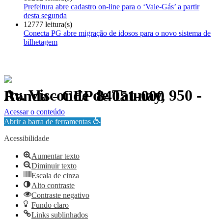
Prefeitura abre cadastro on-line para o ‘Vale-Gás’ a partir
desta segunda
12777 leitura(s)
Conecta PG abre migração de idosos para o novo sistema de
bilhetagem
Av. Visconde de Taunay, 950 - Ronda - CEP 84051-000
Política de Privacidade.
Acessar o conteúdo
Abrir a barra de ferramentas
Acessibilidade
Aumentar texto
Diminuir texto
Escala de cinza
Alto contraste
Contraste negativo
Fundo claro
Links sublinhados