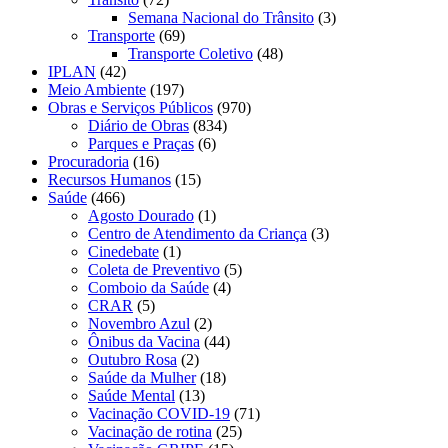
Semana Nacional do Trânsito
(3)
Transporte
(69)
Transporte Coletivo
(48)
IPLAN
(42)
Meio Ambiente
(197)
Obras e Serviços Públicos
(970)
Diário de Obras
(834)
Parques e Praças
(6)
Procuradoria
(16)
Recursos Humanos
(15)
Saúde
(466)
Agosto Dourado
(1)
Centro de Atendimento da Criança
(3)
Cinedebate
(1)
Coleta de Preventivo
(5)
Comboio da Saúde
(4)
CRAR
(5)
Novembro Azul
(2)
Ônibus da Vacina
(44)
Outubro Rosa
(2)
Saúde da Mulher
(18)
Saúde Mental
(13)
Vacinação COVID-19
(71)
Vacinação de rotina
(25)