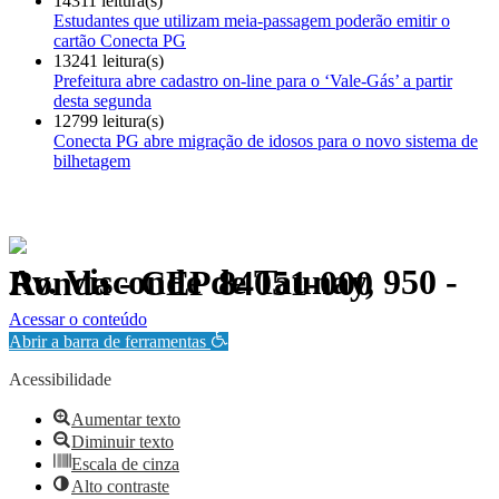
14311 leitura(s)
Estudantes que utilizam meia-passagem poderão emitir o
cartão Conecta PG
13241 leitura(s)
Prefeitura abre cadastro on-line para o ‘Vale-Gás’ a partir
desta segunda
12799 leitura(s)
Conecta PG abre migração de idosos para o novo sistema de
bilhetagem
Av. Visconde de Taunay, 950 - Ronda - CEP 84051-000
Política de Privacidade.
Acessar o conteúdo
Abrir a barra de ferramentas
Acessibilidade
Aumentar texto
Diminuir texto
Escala de cinza
Alto contraste