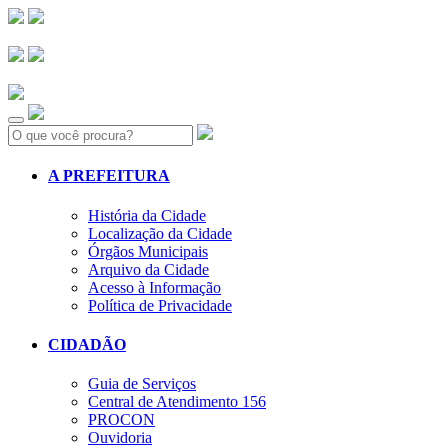
Search:
A PREFEITURA
História da Cidade
Localização da Cidade
Órgãos Municipais
Arquivo da Cidade
Acesso à Informação
Política de Privacidade
CIDADÃO
Guia de Serviços
Central de Atendimento 156
PROCON
Ouvidoria