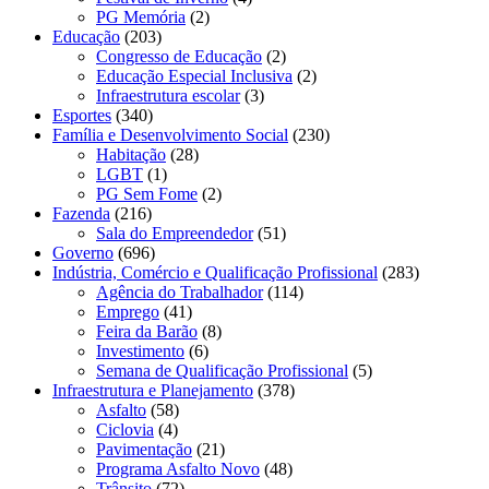
PG Memória
(2)
Educação
(203)
Congresso de Educação
(2)
Educação Especial Inclusiva
(2)
Infraestrutura escolar
(3)
Esportes
(340)
Família e Desenvolvimento Social
(230)
Habitação
(28)
LGBT
(1)
PG Sem Fome
(2)
Fazenda
(216)
Sala do Empreendedor
(51)
Governo
(696)
Indústria, Comércio e Qualificação Profissional
(283)
Agência do Trabalhador
(114)
Emprego
(41)
Feira da Barão
(8)
Investimento
(6)
Semana de Qualificação Profissional
(5)
Infraestrutura e Planejamento
(378)
Asfalto
(58)
Ciclovia
(4)
Pavimentação
(21)
Programa Asfalto Novo
(48)
Trânsito
(72)