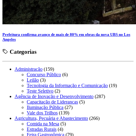
Prefeitura confirma avanço de mais de 80% em obras da nova UBS no Los
Angeles
Categorias
Administração
(159)
Concurso Público
(6)
Leilão
(3)
Tecnologia da Informação e Comunicação
(19)
Teste Seletivo
(2)
Agência de Inovação e Desenvolvimento
(287)
Capacitação de Lideranças
(5)
Iluminação Pública
(27)
Vale dos Trilhos
(139)
Agricultura, Pecuária e Abastecimento
(266)
Comida na Mesa
(5)
Estradas Rurais
(4)
Feira Gastronômica
(79)