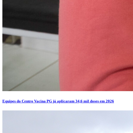
Equipes do Centro Vacina PG já aplicaram 34,6 mil doses em 2026