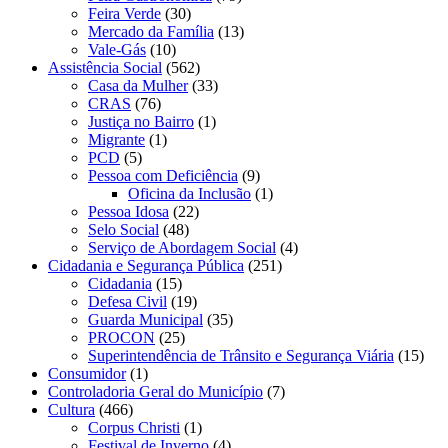
Feira Verde
(30)
Mercado da Família
(13)
Vale-Gás
(10)
Assistência Social
(562)
Casa da Mulher
(33)
CRAS
(76)
Justiça no Bairro
(1)
Migrante
(1)
PCD
(5)
Pessoa com Deficiência
(9)
Oficina da Inclusão
(1)
Pessoa Idosa
(22)
Selo Social
(48)
Serviço de Abordagem Social
(4)
Cidadania e Segurança Pública
(251)
Cidadania
(15)
Defesa Civil
(19)
Guarda Municipal
(35)
PROCON
(25)
Superintendência de Trânsito e Segurança Viária
(15)
Consumidor
(1)
Controladoria Geral do Município
(7)
Cultura
(466)
Corpus Christi
(1)
Festival de Inverno
(4)