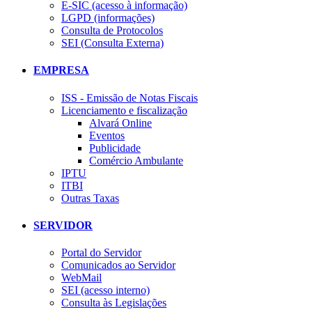
E-SIC (acesso à informação)
LGPD (informações)
Consulta de Protocolos
SEI (Consulta Externa)
EMPRESA
ISS - Emissão de Notas Fiscais
Licenciamento e fiscalização
Alvará Online
Eventos
Publicidade
Comércio Ambulante
IPTU
ITBI
Outras Taxas
SERVIDOR
Portal do Servidor
Comunicados ao Servidor
WebMail
SEI (acesso interno)
Consulta às Legislações