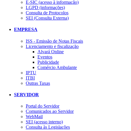
E-SIC (acesso à informação)
LGPD (informações)
Consulta de Protocolos
SEI (Consulta Externa)
EMPRESA
ISS - Emissão de Notas Fiscais
Licenciamento e fiscalização
Alvará Online
Eventos
Publicidade
Comércio Ambulante
IPTU
ITBI
Outras Taxas
SERVIDOR
Portal do Servidor
Comunicados ao Servidor
WebMail
SEI (acesso interno)
Consulta às Legislações