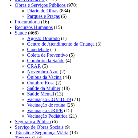
Obras e Serviços Públicos
(970)
Diário de Obras
(834)
Parques e Praças
(6)
Procuradoria
(16)
Recursos Humanos
(15)
Saúde
(466)
Agosto Dourado
(1)
Centro de Atendimento da Criança
(3)
Cinedebate
(1)
Coleta de Preventivo
(5)
Comboio da Saúde
(4)
CRAR
(5)
Novembro Azul
(2)
Ônibus da Vacina
(44)
Outubro Rosa
(2)
Saúde da Mulher
(18)
Saúde Mental
(13)
Vacinação COVID-19
(71)
Vacinação de rotina
(25)
Vacinação GRIPE
(15)
Vacinação Pediátrica
(21)
Segurança Pública
(6)
Serviço de Obras Sociais
(9)
Trânsito e Segurança Viária
(13)