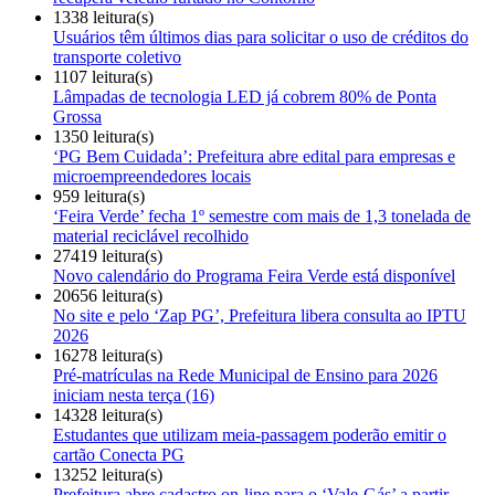
1338 leitura(s)
Usuários têm últimos dias para solicitar o uso de créditos do
transporte coletivo
1107 leitura(s)
Lâmpadas de tecnologia LED já cobrem 80% de Ponta
Grossa
1350 leitura(s)
‘PG Bem Cuidada’: Prefeitura abre edital para empresas e
microempreendedores locais
959 leitura(s)
‘Feira Verde’ fecha 1º semestre com mais de 1,3 tonelada de
material reciclável recolhido
27419 leitura(s)
Novo calendário do Programa Feira Verde está disponível
20656 leitura(s)
No site e pelo ‘Zap PG’, Prefeitura libera consulta ao IPTU
2026
16278 leitura(s)
Pré-matrículas na Rede Municipal de Ensino para 2026
iniciam nesta terça (16)
14328 leitura(s)
Estudantes que utilizam meia-passagem poderão emitir o
cartão Conecta PG
13252 leitura(s)
Prefeitura abre cadastro on-line para o ‘Vale-Gás’ a partir