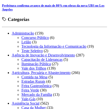
Prefeitura confirma avanço de mais de 80% em obras da nova UBS no Los
Angeles
Categorias
Administração
(159)
Concurso Público
(6)
Leilão
(3)
Tecnologia da Informação e Comunicação
(19)
Teste Seletivo
(2)
Agência de Inovação e Desenvolvimento
(287)
Capacitação de Lideranças
(5)
Iluminação Pública
(27)
Vale dos Trilhos
(139)
Agricultura, Pecuária e Abastecimento
(266)
Comida na Mesa
(5)
Estradas Rurais
(4)
Feira Gastronômica
(79)
Feira Verde
(30)
Mercado da Família
(13)
Vale-Gás
(10)
Assistência Social
(562)
Casa da Mulher
(33)