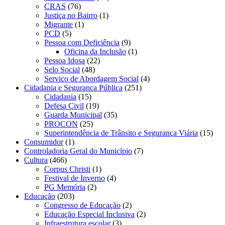
CRAS
(76)
Justiça no Bairro
(1)
Migrante
(1)
PCD
(5)
Pessoa com Deficiência
(9)
Oficina da Inclusão
(1)
Pessoa Idosa
(22)
Selo Social
(48)
Serviço de Abordagem Social
(4)
Cidadania e Segurança Pública
(251)
Cidadania
(15)
Defesa Civil
(19)
Guarda Municipal
(35)
PROCON
(25)
Superintendência de Trânsito e Segurança Viária
(15)
Consumidor
(1)
Controladoria Geral do Município
(7)
Cultura
(466)
Corpus Christi
(1)
Festival de Inverno
(4)
PG Memória
(2)
Educação
(203)
Congresso de Educação
(2)
Educação Especial Inclusiva
(2)
Infraestrutura escolar
(3)