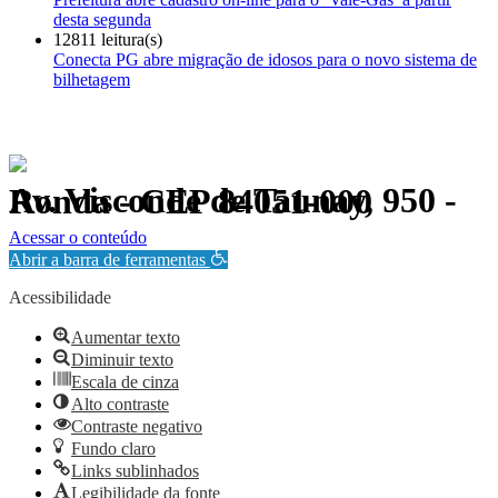
desta segunda
12811 leitura(s)
Conecta PG abre migração de idosos para o novo sistema de
bilhetagem
Av. Visconde de Taunay, 950 - Ronda - CEP 84051-000
Política de Privacidade.
Acessar o conteúdo
Abrir a barra de ferramentas
Acessibilidade
Aumentar texto
Diminuir texto
Escala de cinza
Alto contraste
Contraste negativo
Fundo claro
Links sublinhados
Legibilidade da fonte