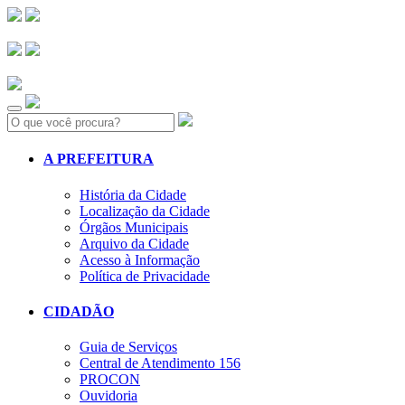
Search:
A PREFEITURA
História da Cidade
Localização da Cidade
Órgãos Municipais
Arquivo da Cidade
Acesso à Informação
Política de Privacidade
CIDADÃO
Guia de Serviços
Central de Atendimento 156
PROCON
Ouvidoria