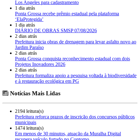
Los Angeles para cadastramento
1 dia atrás
Ponta Grossa recebe prêmio estadual pela plataforma
‘ElaProtegida’
1 dia atrás
DIÁRIO DE OBRAS SMSP 07/08/2026
2 dias atrás
Prefeitura inicia obras de drenagem para levar asfalto novo ao
Jardim Paraíso
2 dias atrás
Ponta Grossa conquista reconhecimento estadual com dois
Projetos Inovadores 2026
2 dias atrás
Prefeitura formaliza apoio a pesquisa voltada à biodiversidade
e à restauração ecológica em PG
Notícias Mais Lidas
2194 leitura(s)
Prefeitura reforça prazos de inscrição dos concursos públicos
municipais
1474 leitura(s)
Em menos de 30 minutos, atuação da Muralha Digital
recupera veículo furtado no Contorno