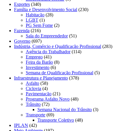
Esportes
(340)
Família e Desenvolvimento Social
(230)
Habitação
(28)
LGBT
(1)
PG Sem Fome
(2)
Fazenda
(216)
Sala do Empreendedor
(51)
Governo
(697)
Indústria, Comércio e Qualificação Profissional
(283)
Agência do Trabalhador
(114)
Emprego
(41)
Feira da Barão
(8)
Investimento
(6)
Semana de Qualificação Profissional
(5)
Infraestrutura e Planejamento
(378)
Asfalto
(58)
Ciclovia
(4)
Pavimentação
(21)
Programa Asfalto Novo
(48)
Trânsito
(72)
Semana Nacional do Trânsito
(3)
Transporte
(69)
Transporte Coletivo
(48)
IPLAN
(42)
Meio Ambiente
(197)