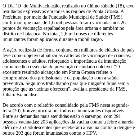
O Dia ‘D’ de Multivacinação, realizado no último sábado (18), teve
resultados expressivos em todas as regiões de Ponta Grossa. A
Prefeitura, por meio da Fundação Municipal de Saúde (FMS),
confirmou que mais de 1,6 mil pessoas foram vacinadas nos 26
pontos de vacinação espalhados pela área urbana e também no
distrito de Itaiacoca. No total, 2,6 mil doses de diferentes
imunizantes foram aplicadas durante a mobilização.
A ação, realizada de forma conjunta em milhares de cidades do país,
teve como objetivo atualizar as carteiras de vacinação de crianças,
adolescentes e adultos, reforçando a importância da imunização
como medida essencial de prevenção e cuidado coletivo. “O
excelente resultado alcançado em Ponta Grossa reflete o
compromisso dos profissionais e da população com a saúde
preventiva. Seguimos trabalhando para que ninguém fique sem a
proteção que as vacinas oferecem”, avalia a presidente da FMS,
Liliam Brandalise.
De acordo com o relatório consolidado pela FMS nesta segunda-
feira (20), houve procura por todos os imunizantes disponíveis.
Entre as demandas mais atendidas estão o sarampo, com 291
pessoas vacinadas; 203 aplicações da vacina contra a febre amarela,
além de 253 adolescentes que receberam a vacina contra a dengue e
outros 203 que foram imunizados contra o HPV.