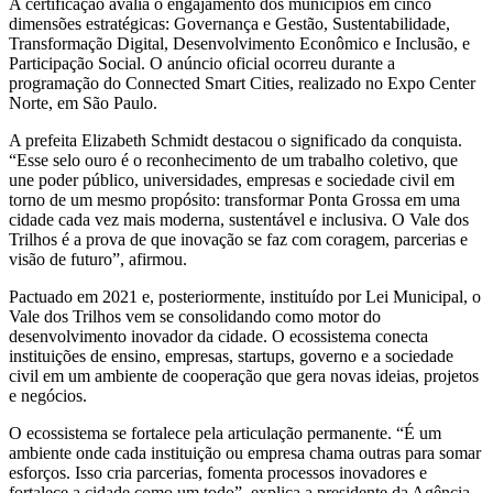
A certificação avalia o engajamento dos municípios em cinco
dimensões estratégicas: Governança e Gestão, Sustentabilidade,
Transformação Digital, Desenvolvimento Econômico e Inclusão, e
Participação Social. O anúncio oficial ocorreu durante a
programação do Connected Smart Cities, realizado no Expo Center
Norte, em São Paulo.
A prefeita Elizabeth Schmidt destacou o significado da conquista.
“Esse selo ouro é o reconhecimento de um trabalho coletivo, que
une poder público, universidades, empresas e sociedade civil em
torno de um mesmo propósito: transformar Ponta Grossa em uma
cidade cada vez mais moderna, sustentável e inclusiva. O Vale dos
Trilhos é a prova de que inovação se faz com coragem, parcerias e
visão de futuro”, afirmou.
Pactuado em 2021 e, posteriormente, instituído por Lei Municipal, o
Vale dos Trilhos vem se consolidando como motor do
desenvolvimento inovador da cidade. O ecossistema conecta
instituições de ensino, empresas, startups, governo e a sociedade
civil em um ambiente de cooperação que gera novas ideias, projetos
e negócios.
O ecossistema se fortalece pela articulação permanente. “É um
ambiente onde cada instituição ou empresa chama outras para somar
esforços. Isso cria parcerias, fomenta processos inovadores e
fortalece a cidade como um todo”, explica a presidente da Agência