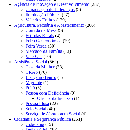
Agência de Inovação e Desenvolvimento
(287)
Capacitação de Lideranças
(5)
Iluminação Pública
(27)
Vale dos Trilhos
(139)
Agricultura, Pecuária e Abastecimento
(266)
Comida na Mesa
(5)
Estradas Rurais
(4)
Feira Gastronômica
(79)
Feira Verde
(30)
Mercado da Família
(13)
Vale-Gás
(10)
Assistência Social
(562)
Casa da Mulher
(33)
CRAS
(76)
Justiça no Bairro
(1)
Migrante
(1)
PCD
(5)
Pessoa com Deficiência
(9)
Oficina da Inclusão
(1)
Pessoa Idosa
(22)
Selo Social
(48)
Serviço de Abordagem Social
(4)
Cidadania e Segurança Pública
(251)
Cidadania
(15)
Defesa Civil
(19)