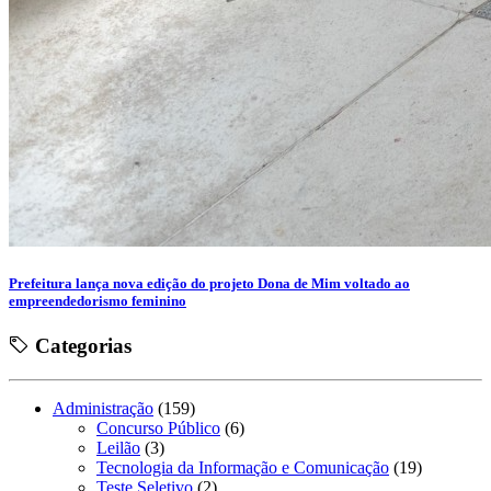
Prefeitura lança nova edição do projeto Dona de Mim voltado ao
empreendedorismo feminino
Categorias
Administração
(159)
Concurso Público
(6)
Leilão
(3)
Tecnologia da Informação e Comunicação
(19)
Teste Seletivo
(2)