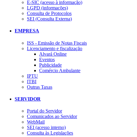
E-SIC (acesso à informação)
LGPD (informações)
Consulta de Protocolos
SEI (Consulta Externa)
EMPRESA
ISS - Emissão de Notas Fiscais
Licenciamento e fiscalização
Alvará Online
Eventos
Publicidade
Comércio Ambulante
IPTU
ITBI
Outras Taxas
SERVIDOR
Portal do Servidor
Comunicados ao Servidor
WebMail
SEI (acesso interno)
Consulta às Legislações