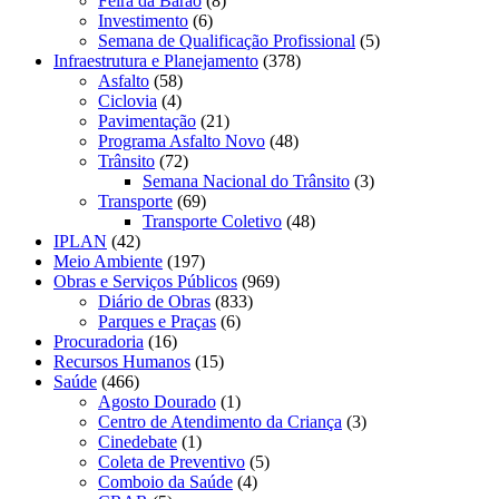
Feira da Barão
(8)
Investimento
(6)
Semana de Qualificação Profissional
(5)
Infraestrutura e Planejamento
(378)
Asfalto
(58)
Ciclovia
(4)
Pavimentação
(21)
Programa Asfalto Novo
(48)
Trânsito
(72)
Semana Nacional do Trânsito
(3)
Transporte
(69)
Transporte Coletivo
(48)
IPLAN
(42)
Meio Ambiente
(197)
Obras e Serviços Públicos
(969)
Diário de Obras
(833)
Parques e Praças
(6)
Procuradoria
(16)
Recursos Humanos
(15)
Saúde
(466)
Agosto Dourado
(1)
Centro de Atendimento da Criança
(3)
Cinedebate
(1)
Coleta de Preventivo
(5)
Comboio da Saúde
(4)