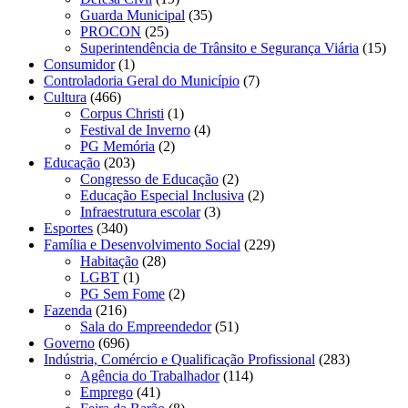
Guarda Municipal
(35)
PROCON
(25)
Superintendência de Trânsito e Segurança Viária
(15)
Consumidor
(1)
Controladoria Geral do Município
(7)
Cultura
(466)
Corpus Christi
(1)
Festival de Inverno
(4)
PG Memória
(2)
Educação
(203)
Congresso de Educação
(2)
Educação Especial Inclusiva
(2)
Infraestrutura escolar
(3)
Esportes
(340)
Família e Desenvolvimento Social
(229)
Habitação
(28)
LGBT
(1)
PG Sem Fome
(2)
Fazenda
(216)
Sala do Empreendedor
(51)
Governo
(696)
Indústria, Comércio e Qualificação Profissional
(283)
Agência do Trabalhador
(114)
Emprego
(41)