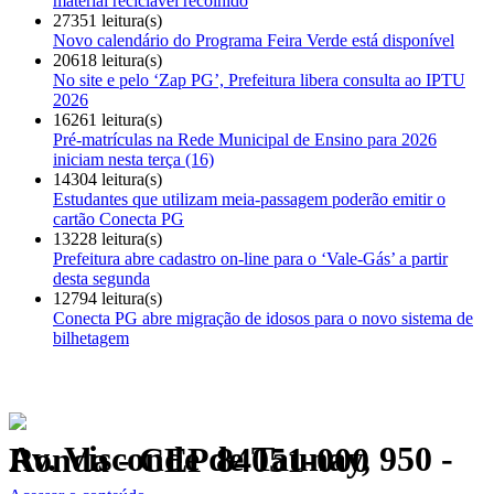
material reciclável recolhido
27351 leitura(s)
Novo calendário do Programa Feira Verde está disponível
20618 leitura(s)
No site e pelo ‘Zap PG’, Prefeitura libera consulta ao IPTU
2026
16261 leitura(s)
Pré-matrículas na Rede Municipal de Ensino para 2026
iniciam nesta terça (16)
14304 leitura(s)
Estudantes que utilizam meia-passagem poderão emitir o
cartão Conecta PG
13228 leitura(s)
Prefeitura abre cadastro on-line para o ‘Vale-Gás’ a partir
desta segunda
12794 leitura(s)
Conecta PG abre migração de idosos para o novo sistema de
bilhetagem
Av. Visconde de Taunay, 950 - Ronda - CEP 84051-000
Política de Privacidade.