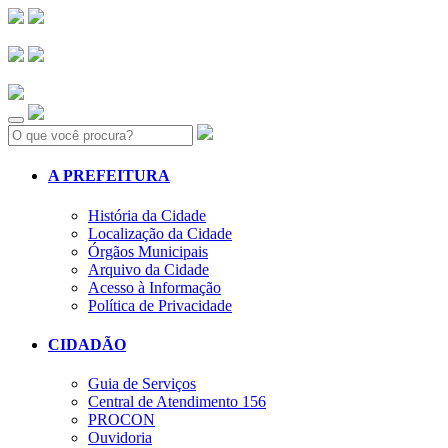
Search:
A PREFEITURA
História da Cidade
Localização da Cidade
Órgãos Municipais
Arquivo da Cidade
Acesso à Informação
Política de Privacidade
CIDADÃO
Guia de Serviços
Central de Atendimento 156
PROCON
Ouvidoria