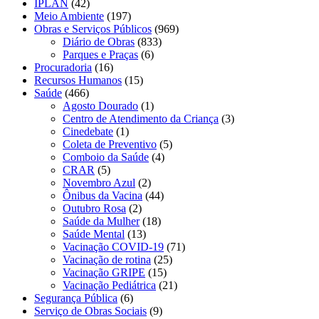
IPLAN
(42)
Meio Ambiente
(197)
Obras e Serviços Públicos
(969)
Diário de Obras
(833)
Parques e Praças
(6)
Procuradoria
(16)
Recursos Humanos
(15)
Saúde
(466)
Agosto Dourado
(1)
Centro de Atendimento da Criança
(3)
Cinedebate
(1)
Coleta de Preventivo
(5)
Comboio da Saúde
(4)
CRAR
(5)
Novembro Azul
(2)
Ônibus da Vacina
(44)
Outubro Rosa
(2)
Saúde da Mulher
(18)
Saúde Mental
(13)
Vacinação COVID-19
(71)
Vacinação de rotina
(25)
Vacinação GRIPE
(15)
Vacinação Pediátrica
(21)
Segurança Pública
(6)
Serviço de Obras Sociais
(9)