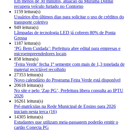
Em menos de 30 minutos, atuação da Muralha Digital
recupera veículo furtado no Contorno
1159 leitura(s)
Usuários têm últimos dias para solicitar o uso de créditos do
transporte coletivo
949 leitura(s)
Lâmpadas de tecnologia LED já cobrem 80% de Ponta
Grossa
1187 leitura(s)
‘PG Bem Cuidada’: Prefeitura abre edital para empresas e
microempreendedores locais
858 leitura(s)
‘Feira Verde’ fecha 1º semestre com mais de 1,3 tonelada de
material reciclável recolhido
27353 leitura(s)
Novo calendário do Programa Feira Verde está disponível
20618 leitura(s)
No site e pelo ‘Zap PG’, Prefeitura libera consulta ao IPTU
2026
16261 leitura(s)
Pré-matrículas na Rede Municipal de Ensino para 2026
iniciam nesta terça (16)
14305 leitura(s)
Estudantes que utilizam meia-passagem poderão emitir o
cartão Conecta PG