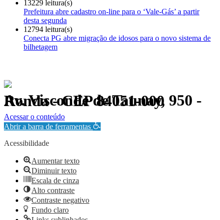
13229 leitura(s)
Prefeitura abre cadastro on-line para o ‘Vale-Gás’ a partir
desta segunda
12794 leitura(s)
Conecta PG abre migração de idosos para o novo sistema de
bilhetagem
Av. Visconde de Taunay, 950 - Ronda - CEP 84051-000
Política de Privacidade.
Acessar o conteúdo
Abrir a barra de ferramentas
Acessibilidade
Aumentar texto
Diminuir texto
Escala de cinza
Alto contraste
Contraste negativo
Fundo claro
Links sublinhados