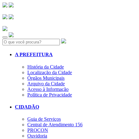
Search:
A PREFEITURA
História da Cidade
Localização da Cidade
Órgãos Municipais
Arquivo da Cidade
Acesso à Informação
Política de Privacidade
CIDADÃO
Guia de Serviços
Central de Atendimento 156
PROCON
Ouvidoria