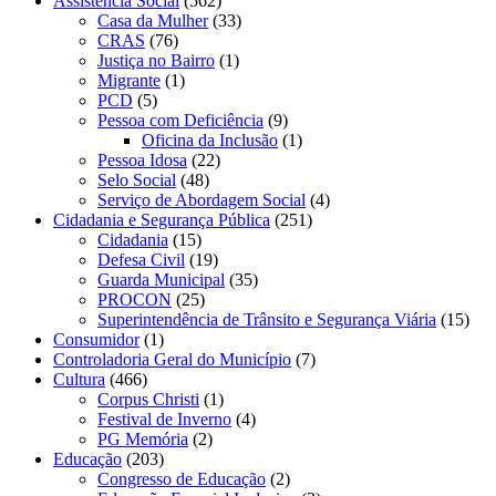
Assistência Social
(562)
Casa da Mulher
(33)
CRAS
(76)
Justiça no Bairro
(1)
Migrante
(1)
PCD
(5)
Pessoa com Deficiência
(9)
Oficina da Inclusão
(1)
Pessoa Idosa
(22)
Selo Social
(48)
Serviço de Abordagem Social
(4)
Cidadania e Segurança Pública
(251)
Cidadania
(15)
Defesa Civil
(19)
Guarda Municipal
(35)
PROCON
(25)
Superintendência de Trânsito e Segurança Viária
(15)
Consumidor
(1)
Controladoria Geral do Município
(7)
Cultura
(466)
Corpus Christi
(1)
Festival de Inverno
(4)
PG Memória
(2)
Educação
(203)
Congresso de Educação
(2)