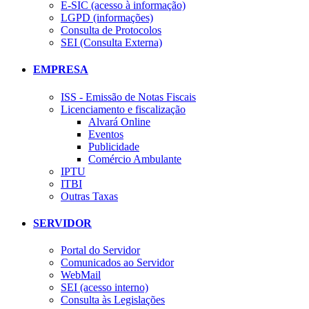
E-SIC (acesso à informação)
LGPD (informações)
Consulta de Protocolos
SEI (Consulta Externa)
EMPRESA
ISS - Emissão de Notas Fiscais
Licenciamento e fiscalização
Alvará Online
Eventos
Publicidade
Comércio Ambulante
IPTU
ITBI
Outras Taxas
SERVIDOR
Portal do Servidor
Comunicados ao Servidor
WebMail
SEI (acesso interno)
Consulta às Legislações