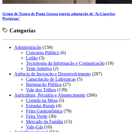
Grupo de Teatro de Ponta Grossa estreia adaptação de ‘As Ligações
Perigosas’
Categorias
Administração
(159)
Concurso Público
(6)
Leilão
(3)
Tecnologia da Informação e Comunicação
(19)
Teste Seletivo
(2)
Agência de Inovação e Desenvolvimento
(287)
Capacitação de Lideranças
(5)
Iluminação Pública
(27)
Vale dos Trilhos
(139)
Agricultura, Pecuária e Abastecimento
(266)
Comida na Mesa
(5)
Estradas Rurais
(4)
Feira Gastronômica
(79)
Feira Verde
(30)
Mercado da Família
(13)
Vale-Gás
(10)