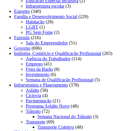
Educação Especial Inclusiva
(2)
Infraestrutura escolar
(3)
Esportes
(340)
Família e Desenvolvimento Social
(229)
Habitação
(28)
LGBT
(1)
PG Sem Fome
(2)
Fazenda
(216)
Sala do Empreendedor
(51)
Governo
(696)
Indústria, Comércio e Qualificação Profissional
(283)
Agência do Trabalhador
(114)
Emprego
(41)
Feira da Barão
(8)
Investimento
(6)
Semana de Qualificação Profissional
(5)
Infraestrutura e Planejamento
(378)
Asfalto
(58)
Ciclovia
(4)
Pavimentação
(21)
Programa Asfalto Novo
(48)
Trânsito
(72)
Semana Nacional do Trânsito
(3)
Transporte
(69)
Transporte Coletivo
(48)