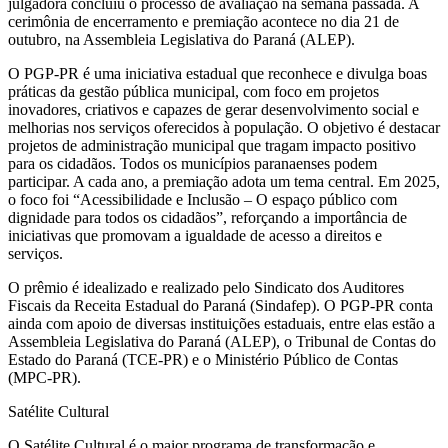
julgadora concluiu o processo de avaliação na semana passada. A
cerimônia de encerramento e premiação acontece no dia 21 de
outubro, na Assembleia Legislativa do Paraná (ALEP).
O PGP-PR é uma iniciativa estadual que reconhece e divulga boas
práticas da gestão pública municipal, com foco em projetos
inovadores, criativos e capazes de gerar desenvolvimento social e
melhorias nos serviços oferecidos à população. O objetivo é destacar
projetos de administração municipal que tragam impacto positivo
para os cidadãos. Todos os municípios paranaenses podem
participar. A cada ano, a premiação adota um tema central. Em 2025,
o foco foi “Acessibilidade e Inclusão – O espaço público com
dignidade para todos os cidadãos”, reforçando a importância de
iniciativas que promovam a igualdade de acesso a direitos e
serviços.
O prêmio é idealizado e realizado pelo Sindicato dos Auditores
Fiscais da Receita Estadual do Paraná (Sindafep). O PGP-PR conta
ainda com apoio de diversas instituições estaduais, entre elas estão a
Assembleia Legislativa do Paraná (ALEP), o Tribunal de Contas do
Estado do Paraná (TCE-PR) e o Ministério Público de Contas
(MPC-PR).
Satélite Cultural
O Satélite Cultural é o maior programa de transformação e